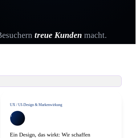
 Besuchern
treue Kunden
macht.
ign
lg.
UX / UI-Design & Markenwirkung
3
Ein Design, das wirkt: Wir schaffen