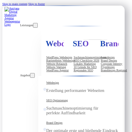
Skip to main content
Skip to footer
Leistungen
Webdesign
SEO
Brandde
WordPress Webdesign
Suchmaschinenoptimierung
Logodesign
Barrierefreies Webdesign
SEO Checkliste 2026
Brand Design
Website Relaunch
Lokales Marketing
Corporate Identity
Website Wartung
10 Gründe für SEO
Flyerdesign
WordPress Agentur
Regionales SEO
Branddesign Regional
Angebot
Webdesign
Erstellung performanter Webseiten
SEO Optimierung
Suchmaschinenoptimierung für
perfekte Auffindbarkeit
Brand Design
Der optimale erste und bleibende Eindruck