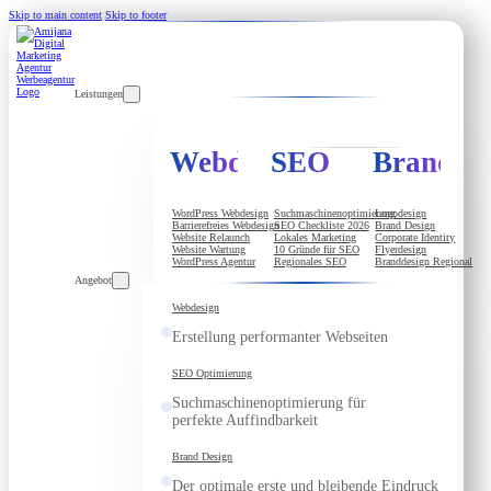
Skip to main content
Skip to footer
Leistungen
Webdesign
SEO
Brandde
WordPress Webdesign
Suchmaschinenoptimierung
Logodesign
Barrierefreies Webdesign
SEO Checkliste 2026
Brand Design
Website Relaunch
Lokales Marketing
Corporate Identity
Website Wartung
10 Gründe für SEO
Flyerdesign
WordPress Agentur
Regionales SEO
Branddesign Regional
Angebot
Webdesign
Erstellung performanter Webseiten
SEO Optimierung
Suchmaschinenoptimierung für
perfekte Auffindbarkeit
Brand Design
Der optimale erste und bleibende Eindruck