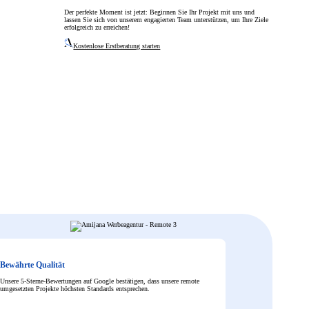
Der perfekte Moment ist jetzt: Beginnen Sie Ihr Projekt mit uns und
lassen Sie sich von unserem engagierten Team unterstützen, um Ihre Ziele
erfolgreich zu erreichen!
Kostenlose Erstberatung starten
Bewährte Qualität
Unsere 5-Sterne-Bewertungen auf Google bestätigen, dass unsere remote
umgesetzten Projekte höchsten Standards entsprechen.