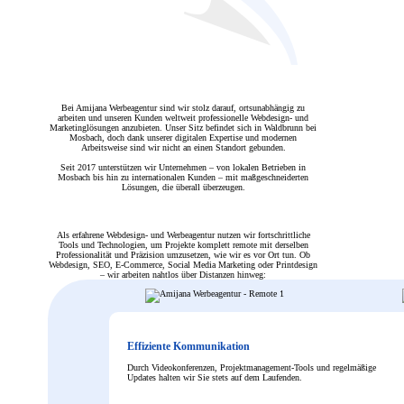
Wir bieten ortsunabhängiges Webd
auf Google. Remote, professionell,
Bei Amijana Werbeagentur sind wir stolz darauf, ortsunabhängig zu
arbeiten und unseren Kunden weltweit professionelle Webdesign- und
Marketinglösungen anzubieten. Unser Sitz befindet sich in Waldbrunn bei
Mosbach, doch dank unserer digitalen Expertise und modernen
Arbeitsweise sind wir nicht an einen Standort gebunden.
Seit 2017 unterstützen wir Unternehmen – von lokalen Betrieben in
Mosbach bis hin zu internationalen Kunden – mit maßgeschneiderten
Lösungen, die überall überzeugen.
Als erfahrene Webdesign- und Werbeagentur nutzen wir fortschrittliche
Tools und Technologien, um Projekte komplett remote mit derselben
Professionalität und Präzision umzusetzen, wie wir es vor Ort tun. Ob
Webdesign, SEO, E-Commerce, Social Media Marketing oder Printdesign
– wir arbeiten nahtlos über Distanzen hinweg:
Effiziente Kommunikation
Durch Videokonferenzen, Projektmanagement-Tools und regelmäßige
Updates halten wir Sie stets auf dem Laufenden.