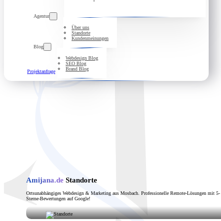
Agentur
Über uns
Standorte
Kundenmeinungen
Blog
Webdesign Blog
SEO Blog
Brand Blog
Projektanfrage
Amijana.de
Standorte
Ortsunabhängiges Webdesign & Marketing aus Mosbach. Professionelle Remote-Lösungen mit 5-
Sterne-Bewertungen auf Google!