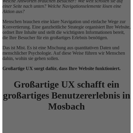
Welche Antworten brauchen Besucher? Wie weit scrollen sie auf
einer Seite nach unten? Welche Navigationselemente lösen eine
Aktion aus?
Menschen brauchen eine klare Navigation und einfache Wege zur
Konvertierung. Eine ganzheitliche Strategie organisiert Ihre Website,
ordnet Ihre Inhalte und stellt die wichtigsten Informationen bereit,
die Ihre Besucher für ein großartiges Erlebnis benötigen.
Das ist Mist. Es ist eine Mischung aus quantitativen Daten und
menschlicher Psychologie. Auf diese Weise führen wir Menschen
dahin, wohin sie gehen sollen.
Großartige UX sorgt dafür, dass Ihre Website funktioniert.
Großartige UX schafft ein
großartiges Benutzererlebnis in
Mosbach