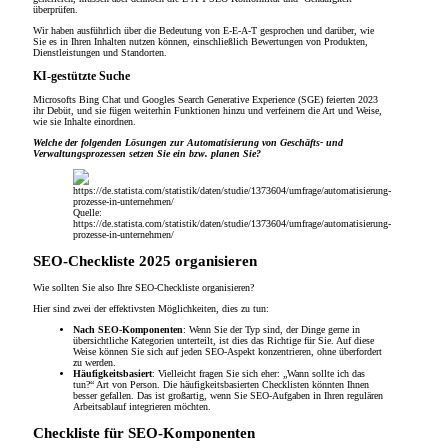
überprüfen.
Wir haben ausführlich über die Bedeutung von E-E-A-T gesprochen und darüber, wie
Sie es in Ihren Inhalten nutzen können, einschließlich Bewertungen von Produkten,
Dienstleistungen und Standorten.
KI-gestützte Suche
Microsofts Bing Chat und Googles Search Generative Experience (SGE) feierten 2023
ihr Debüt, und sie fügen weiterhin Funktionen hinzu und verfeinern die Art und Weise,
wie sie Inhalte einordnen.
Welche der folgenden Lösungen zur Automatisierung von Geschäfts- und
Verwaltungsprozessen setzen Sie ein bzw. planen Sie?
Quelle:
https://de.statista.com/statistik/daten/studie/1373604/umfrage/automatisierung-
prozesse-in-unternehmen/
SEO-Checkliste 2025 organisieren
Wie sollten Sie also Ihre SEO-Checkliste organisieren?
Hier sind zwei der effektivsten Möglichkeiten, dies zu tun:
Nach SEO-Komponenten
: Wenn Sie der Typ sind, der Dinge gerne in
übersichtliche Kategorien unterteilt, ist dies das Richtige für Sie. Auf diese
Weise können Sie sich auf jeden SEO-Aspekt konzentrieren, ohne überfordert
zu werden.
Häufigkeitsbasiert
: Vielleicht fragen Sie sich eher: „Wann sollte ich das
tun?“ Art von Person. Die häufigkeitsbasierten Checklisten könnten Ihnen
besser gefallen. Das ist großartig, wenn Sie SEO-Aufgaben in Ihren regulären
Arbeitsablauf integrieren möchten.
Checkliste für SEO-Komponenten