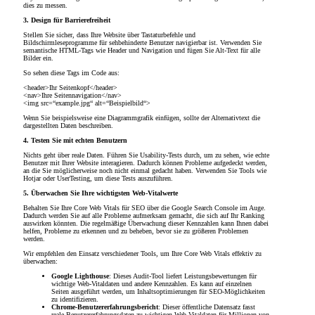
dies zu messen.
3. Design für Barrierefreiheit
Stellen Sie sicher, dass Ihre Website über Tastaturbefehle und
Bildschirmleseprogramme für sehbehinderte Benutzer navigierbar ist. Verwenden Sie
semantische HTML-Tags wie Header und Navigation und fügen Sie Alt-Text für alle
Bilder ein.
So sehen diese Tags im Code aus:
<header>Ihr Seitenkopf</header>
<nav>Ihre Seitennavigation</nav>
<img src=“example.jpg“ alt=“Beispielbild“>
Wenn Sie beispielsweise eine Diagrammgrafik einfügen, sollte der Alternativtext die
dargestellten Daten beschreiben.
4. Testen Sie mit echten Benutzern
Nichts geht über reale Daten. Führen Sie Usability-Tests durch, um zu sehen, wie echte
Benutzer mit Ihrer Website interagieren. Dadurch können Probleme aufgedeckt werden,
an die Sie möglicherweise noch nicht einmal gedacht haben. Verwenden Sie Tools wie
Hotjar oder UserTesting, um diese Tests auszuführen.
5. Überwachen Sie Ihre wichtigsten Web-Vitalwerte
Behalten Sie Ihre Core Web Vitals für SEO über die Google Search Console im Auge.
Dadurch werden Sie auf alle Probleme aufmerksam gemacht, die sich auf Ihr Ranking
auswirken könnten. Die regelmäßige Überwachung dieser Kennzahlen kann Ihnen dabei
helfen, Probleme zu erkennen und zu beheben, bevor sie zu größeren Problemen
werden.
Wir empfehlen den Einsatz verschiedener Tools, um Ihre Core Web Vitals effektiv zu
überwachen:
Google Lighthouse
: Dieses Audit-Tool liefert Leistungsbewertungen für
wichtige Web-Vitaldaten und andere Kennzahlen. Es kann auf einzelnen
Seiten ausgeführt werden, um Inhaltsoptimierungen für SEO-Möglichkeiten
zu identifizieren.
Chrome-Benutzererfahrungsbericht
: Dieser öffentliche Datensatz fasst
reale Benutzererfahrungsdaten zu wichtigen Web-Vitaldaten für Millionen von