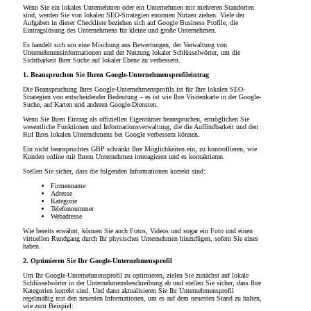
Wenn Sie ein lokales Unternehmen oder ein Unternehmen mit mehreren Standorten
sind, werden Sie von lokalen SEO-Strategien enormen Nutzen ziehen. Viele der
Aufgaben in dieser Checkliste beziehen sich auf Google Business Profile, die
Eintragslösung des Unternehmens für kleine und große Unternehmen.
Es handelt sich um eine Mischung aus Bewertungen, der Verwaltung von
Unternehmensinformationen und der Nutzung lokaler Schlüsselwörter, um die
Sichtbarkeit Ihrer Suche auf lokaler Ebene zu verbessern.
1. Beanspruchen Sie Ihren Google-Unternehmensprofileintrag
Die Beanspruchung Ihres Google-Unternehmensprofils ist für Ihre lokalen SEO-
Strategien von entscheidender Bedeutung – es ist wie Ihre Visitenkarte in der Google-
Suche, auf Karten und anderen Google-Diensten.
Wenn Sie Ihren Eintrag als offiziellen Eigentümer beanspruchen, ermöglichen Sie
wesentliche Funktionen und Informationsverwaltung, die die Auffindbarkeit und den
Ruf Ihres lokalen Unternehmens bei Google verbessern können.
Ein nicht beanspruchtes GBP schränkt Ihre Möglichkeiten ein, zu kontrollieren, wie
Kunden online mit Ihrem Unternehmen interagieren und es kontaktieren.
Stellen Sie sicher, dass die folgenden Informationen korrekt sind:
Firmenname
Adresse
Kategorie
Telefonnummer
Webadresse
Wie bereits erwähnt, können Sie auch Fotos, Videos und sogar ein Foto und einen
virtuellen Rundgang durch Ihr physisches Unternehmen hinzufügen, sofern Sie eines
haben.
2. Optimieren Sie Ihr Google-Unternehmensprofil
Um Ihr Google-Unternehmensprofil zu optimieren, zielen Sie zunächst auf lokale
Schlüsselwörter in der Unternehmensbeschreibung ab und stellen Sie sicher, dass Ihre
Kategorien korrekt sind. Und dann aktualisieren Sie Ihr Unternehmensprofil
regelmäßig mit den neuesten Informationen, um es auf dem neuesten Stand zu halten,
wie zum Beispiel: