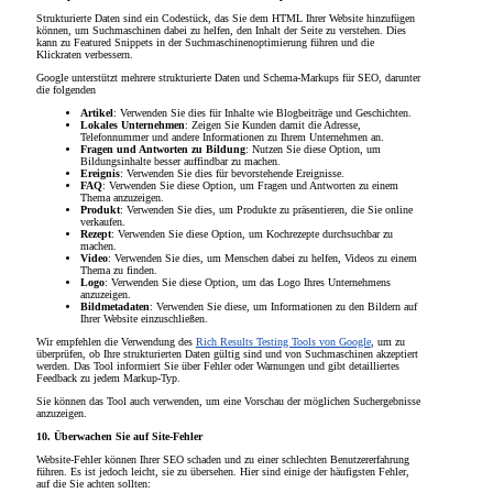
Strukturierte Daten sind ein Codestück, das Sie dem HTML Ihrer Website hinzufügen
können, um Suchmaschinen dabei zu helfen, den Inhalt der Seite zu verstehen. Dies
kann zu Featured Snippets in der Suchmaschinenoptimierung führen und die
Klickraten verbessern.
Google unterstützt mehrere strukturierte Daten und Schema-Markups für SEO, darunter
die folgenden
Artikel
: Verwenden Sie dies für Inhalte wie Blogbeiträge und Geschichten.
Lokales Unternehmen
: Zeigen Sie Kunden damit die Adresse,
Telefonnummer und andere Informationen zu Ihrem Unternehmen an.
Fragen und Antworten zu Bildung
: Nutzen Sie diese Option, um
Bildungsinhalte besser auffindbar zu machen.
Ereignis
: Verwenden Sie dies für bevorstehende Ereignisse.
FAQ
: Verwenden Sie diese Option, um Fragen und Antworten zu einem
Thema anzuzeigen.
Produkt
: Verwenden Sie dies, um Produkte zu präsentieren, die Sie online
verkaufen.
Rezept
: Verwenden Sie diese Option, um Kochrezepte durchsuchbar zu
machen.
Video
: Verwenden Sie dies, um Menschen dabei zu helfen, Videos zu einem
Thema zu finden.
Logo
: Verwenden Sie diese Option, um das Logo Ihres Unternehmens
anzuzeigen.
Bildmetadaten
: Verwenden Sie diese, um Informationen zu den Bildern auf
Ihrer Website einzuschließen.
Wir empfehlen die Verwendung des
Rich Results Testing Tools von Google
, um zu
überprüfen, ob Ihre strukturierten Daten gültig sind und von Suchmaschinen akzeptiert
werden. Das Tool informiert Sie über Fehler oder Warnungen und gibt detailliertes
Feedback zu jedem Markup-Typ.
Sie können das Tool auch verwenden, um eine Vorschau der möglichen Suchergebnisse
anzuzeigen.
10. Überwachen Sie auf Site-Fehler
Website-Fehler können Ihrer SEO schaden und zu einer schlechten Benutzererfahrung
führen. Es ist jedoch leicht, sie zu übersehen. Hier sind einige der häufigsten Fehler,
auf die Sie achten sollten: