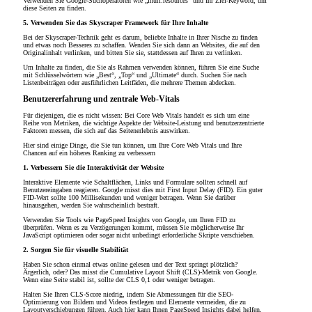
Verwenden Sie Google-Suchoperatoren wie „inurl:resources“ und Ihr Ziel-Keyword, um
diese Seiten zu finden.
5. Verwenden Sie das Skyscraper Framework für Ihre Inhalte
Bei der Skyscraper-Technik geht es darum, beliebte Inhalte in Ihrer Nische zu finden
und etwas noch Besseres zu schaffen. Wenden Sie sich dann an Websites, die auf den
Originalinhalt verlinken, und bitten Sie sie, stattdessen auf Ihren zu verlinken.
Um Inhalte zu finden, die Sie als Rahmen verwenden können, führen Sie eine Suche
mit Schlüsselwörtern wie „Best“, „Top“ und „Ultimate“ durch. Suchen Sie nach
Listenbeiträgen oder ausführlichen Leitfäden, die mehrere Themen abdecken.
Benutzererfahrung und zentrale Web-Vitals
Für diejenigen, die es nicht wissen: Bei Core Web Vitals handelt es sich um eine
Reihe von Metriken, die wichtige Aspekte der Website-Leistung und benutzerzentrierte
Faktoren messen, die sich auf das Seitenerlebnis auswirken.
Hier sind einige Dinge, die Sie tun können, um Ihre Core Web Vitals und Ihre
Chancen auf ein höheres Ranking zu verbessern
1. Verbessern Sie die Interaktivität der Website
Interaktive Elemente wie Schaltflächen, Links und Formulare sollten schnell auf
Benutzereingaben reagieren. Google misst dies mit First Input Delay (FID). Ein guter
FID-Wert sollte 100 Millisekunden und weniger betragen. Wenn Sie darüber
hinausgehen, werden Sie wahrscheinlich bestraft.
Verwenden Sie Tools wie PageSpeed ​​Insights von Google, um Ihren FID zu
überprüfen. Wenn es zu Verzögerungen kommt, müssen Sie möglicherweise Ihr
JavaScript optimieren oder sogar nicht unbedingt erforderliche Skripte verschieben.
2. Sorgen Sie für visuelle Stabilität
Haben Sie schon einmal etwas online gelesen und der Text springt plötzlich?
Ärgerlich, oder? Das misst die Cumulative Layout Shift (CLS)-Metrik von Google.
Wenn eine Seite stabil ist, sollte der CLS 0,1 oder weniger betragen.
Halten Sie Ihren CLS-Score niedrig, indem Sie Abmessungen für die SEO-
Optimierung von Bildern und Videos festlegen und Elemente vermeiden, die zu
Layoutverschiebungen führen. Auch hier kann Ihnen PageSpeed ​​Insights dabei helfen,