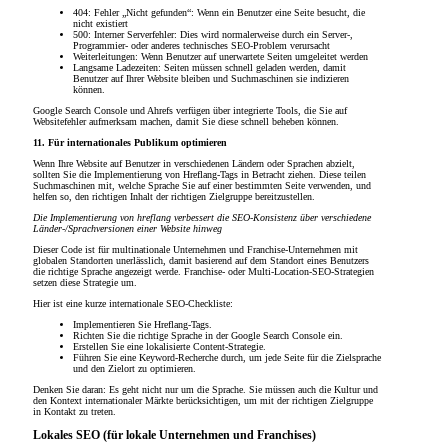
404: Fehler „Nicht gefunden“: Wenn ein Benutzer eine Seite besucht, die
nicht existiert
500: Interner Serverfehler: Dies wird normalerweise durch ein Server-,
Programmier- oder anderes technisches SEO-Problem verursacht
Weiterleitungen: Wenn Benutzer auf unerwartete Seiten umgeleitet werden
Langsame Ladezeiten: Seiten müssen schnell geladen werden, damit
Benutzer auf Ihrer Website bleiben und Suchmaschinen sie indizieren
können.
Google Search Console und Ahrefs verfügen über integrierte Tools, die Sie auf
Websitefehler aufmerksam machen, damit Sie diese schnell beheben können.
11. Für internationales Publikum optimieren
Wenn Ihre Website auf Benutzer in verschiedenen Ländern oder Sprachen abzielt,
sollten Sie die Implementierung von Hreflang-Tags in Betracht ziehen. Diese teilen
Suchmaschinen mit, welche Sprache Sie auf einer bestimmten Seite verwenden, und
helfen so, den richtigen Inhalt der richtigen Zielgruppe bereitzustellen.
Die Implementierung von hreflang verbessert die SEO-Konsistenz über verschiedene
Länder-/Sprachversionen einer Website hinweg
Dieser Code ist für multinationale Unternehmen und Franchise-Unternehmen mit
globalen Standorten unerlässlich, damit basierend auf dem Standort eines Benutzers
die richtige Sprache angezeigt werde. Franchise- oder Multi-Location-SEO-Strategien
setzen diese Strategie um.
Hier ist eine kurze internationale SEO-Checkliste:
Implementieren Sie Hreflang-Tags.
Richten Sie die richtige Sprache in der Google Search Console ein.
Erstellen Sie eine lokalisierte Content-Strategie.
Führen Sie eine Keyword-Recherche durch, um jede Seite für die Zielsprache
und den Zielort zu optimieren.
Denken Sie daran: Es geht nicht nur um die Sprache. Sie müssen auch die Kultur und
den Kontext internationaler Märkte berücksichtigen, um mit der richtigen Zielgruppe
in Kontakt zu treten.
Lokales SEO (für lokale Unternehmen und Franchises)