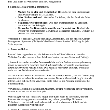
Ihre URL dient als Webadresse und SEO-Möglichkeit.
So können Sie das Potenzial maximieren:
Machen Sie es klar und leicht lesbar
: Halten Sie es kurz und prägnant,
idealerweise weniger als 75 Zeichen.
Seien Sie beschreibend
: Verwenden Sie Wörter, die den Inhalt der Seite
beschreiben.
Schlüsselwörter einbeziehen
: Dies hilft Suchmaschinen zu verstehen,
worum es auf der Seite geht.
Verwenden Sie Bindestriche anstelle von Unterstrichen
: Bindestriche
werden von Suchmaschinen-Crawlern als Leerzeichen behandelt, wodurch sie
leichter verständlich sind.
Vermeiden Sie seltsame Zeichen oder lange Zahlenfolgen. Bei den meisten Content-
Management-Systemen (CMS) wie WordPress können Sie den URL-Slug für jede
Seite anpassen.
4. Intern verlinken
Interne Links tragen dazu bei, die Seitenautorität auf Ihrer Website zu verteilen.
Verlinken Sie also innerhalb Ihres Inhalts auf andere relevante Seiten und Beiträge.
„Interne Links verbessern das Benutzererlebnis und die Suchmaschinenoptimierung,
indem sie den Lesern einfachen Zugriff auf zusätzliche, verwandte Informationen
direkt auf derselben Website bieten. Dies kann sie motivieren und dazu ermutigen,
mehr von den Websiteinhalten zu erkunden.“
Als zusätzlichen Vorteil leiten interne Links auf wichtige Seiten“, also die Übertragung
von Autorität zwischen Seiten einer bestimmten Domain. Grundsätzlich gilt: Je mehr
interne Links auf eine Seite verweisen, desto höher ist die Autorität dieser Seite bei
Suchmaschinen.
Verwenden Sie einen beschreibenden Ankertext, der eine Vorstellung davon vermittelt,
worum es auf der verlinkten Seite geht.
Wir schlagen vor, das Yoast SEO-Plugin oder Rank Math zu verwenden, um den
internen Verlinkungsprozess zu vereinfachen, indem „Vorschläge für interne
Verlinkungen bereitgestellt und sichergestellt werden, dass unsere Inhalte auf der
gesamten Website gut vernetzt sind“.
5. Fügen Sie seriöse externe Links hinzu