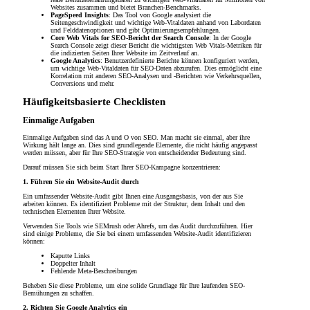
Websites zusammen und bietet Branchen-Benchmarks.
PageSpeed ​​Insights
: Das Tool von Google analysiert die
Seitengeschwindigkeit und wichtige Web-Vitaldaten anhand von Labordaten
und Felddatenoptionen und gibt Optimierungsempfehlungen.
Core Web Vitals for SEO-Bericht der Search Console
: In der Google
Search Console zeigt dieser Bericht die wichtigsten Web Vitals-Metriken für
die indizierten Seiten Ihrer Website im Zeitverlauf an.
Google Analytics
: Benutzerdefinierte Berichte können konfiguriert werden,
um wichtige Web-Vitaldaten für SEO-Daten abzurufen. Dies ermöglicht eine
Korrelation mit anderen SEO-Analysen und -Berichten wie Verkehrsquellen,
Conversions und mehr.
Häufigkeitsbasierte Checklisten
Einmalige Aufgaben
Einmalige Aufgaben sind das A und O von SEO. Man macht sie einmal, aber ihre
Wirkung hält lange an. Dies sind grundlegende Elemente, die nicht häufig angepasst
werden müssen, aber für Ihre SEO-Strategie von entscheidender Bedeutung sind.
Darauf müssen Sie sich beim Start Ihrer SEO-Kampagne konzentrieren:
1. Führen Sie ein Website-Audit durch
Ein umfassender Website-Audit gibt Ihnen eine Ausgangsbasis, von der aus Sie
arbeiten können. Es identifiziert Probleme mit der Struktur, dem Inhalt und den
technischen Elementen Ihrer Website.
Verwenden Sie Tools wie SEMrush oder Ahrefs, um das Audit durchzuführen. Hier
sind einige Probleme, die Sie bei einem umfassenden Website-Audit identifizieren
können:
Kaputte Links
Doppelter Inhalt
Fehlende Meta-Beschreibungen
Beheben Sie diese Probleme, um eine solide Grundlage für Ihre laufenden SEO-
Bemühungen zu schaffen.
2. Richten Sie Google Analytics ein