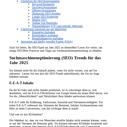
Checkliste für SEO-Komponenten
Keyword-Recherche
On-Page-Optimierung
Offpage-Optimierung
Technische SEO-Aspekte
Lokale SEO-Strategien
Mobile SEO
Aufbau von Backlinks
Nutzererfahrung (UX) und zentrale Webvitals
Checklisten basierend auf der Häufigkeit
Einmalige Aufgaben
Regelmäßige Aufgaben
Bedarfsabhängige Aufgaben
Antworten auf häufig gestellte Fragen (FAQs)
Sind Sie bereit, Ihr SEO-Spiel im Jahr 2025 zu übertreffen? Lesen Sie weiter, um
einige SEO-Best Practices und Tipps zur Suchmaschinenoptimierung zu erhalten.
Suchmaschinenoptimierung (SEO) Trends für das
Jahr 2025
Sie können nicht für die Zukunft planen, wenn Sie nicht wissen, was auf Sie
zukommt. Lassen Sie uns also die SEO-Trends aufschlüsseln, die Sie im Auge
behalten müssen.
E-E-A-T-Inhalte
Da die KI links und rechts Inhalte produziert, ist es schwieriger denn je, sich
abzuheben, und die E-E-A-T-Richtlinien von Google bieten ein klares Bild davon, wie
Sie die „Menschlichkeit“ und Nützlichkeit Ihrer Inhalte nachweisen können.
E-E-A-T steht für Erfahrung, Fachwissen, Autorität und Vertrauenswürdigkeit. Ein
hoher E-E-A-T verbessert das Vertrauen der Benutzer, belohnt Suchmaschinen und
führt zu mehr Conversions, was ihn wichtiger denn je macht.
Und was ist mit KI-Inhalten?
Die Wahrheit ist, dass sie von Menschen erstellte Inhalte nicht ersetzen können, wenn
es um das Vertrauen der Benutzer geht. Sie können relevante KI-Inhalte kuratieren und
generieren, müssen aber dennoch die E-A-T-SEO-Konformität und -Genauigkeit