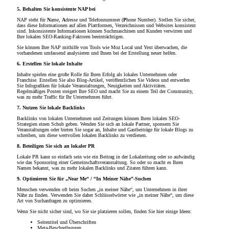
5. Behalten Sie konsistente NAP bei
NAP steht für
N
ame,
A
dresse und Telefonnummer (
P
hone Number). Stellen Sie sicher,
dass diese Informationen auf allen Plattformen, Verzeichnissen und Websites konsistent
sind. Inkonsistente Informationen können Suchmaschinen und Kunden verwirren und
Ihre lokalen SEO-Ranking-Faktoren beeinträchtigen.
Sie können Ihre NAP mithilfe von Tools wie Moz Local und Yext überwachen, die
vorhandenen umfassend analysieren und Ihnen bei der Erstellung neuer helfen.
6. Erstellen Sie lokale Inhalte
Inhalte spielen eine große Rolle für Ihren Erfolg als lokales Unternehmen oder
Franchise. Erstellen Sie also Blog-Artikel, veröffentlichen Sie Videos und entwerfen
Sie Infografiken für lokale Veranstaltungen, Neuigkeiten und Aktivitäten.
Regelmäßiges Posten steigert Ihre SEO und macht Sie zu einem Teil der Community,
was zu mehr Traffic für Ihr Unternehmen führt.
7. Nutzen Sie lokale Backlinks
Backlinks von lokalen Unternehmen und Zeitungen können Ihren lokalen SEO-
Strategien einen Schub geben. Wenden Sie sich an lokale Partner, sponsern Sie
Veranstaltungen oder bieten Sie sogar an, Inhalte und Gastbeiträge für lokale Blogs zu
schreiben, um diese wertvollen lokalen Backlinks zu verdienen.
8. Beteiligen Sie sich an lokaler PR
Lokale PR kann so einfach sein wie ein Beitrag in der Lokalzeitung oder so aufwändig
wie das Sponsoring einer Gemeinschaftsveranstaltung. So oder so macht es Ihren
Namen bekannt, was zu mehr lokalen Backlinks und Zitaten führen kann.
9. Optimieren Sie für „Near Me“ / “In Meiner Nähe”-Suchen
Menschen verwenden oft beim Suchen „in meiner Nähe“, um Unternehmen in ihrer
Nähe zu finden. Verwenden Sie daher Schlüsselwörter wie „in meiner Nähe“, um diese
Art von Suchanfragen zu optimieren.
Wenn Sie nicht sicher sind, wo Sie sie platzieren sollen, finden Sie hier einige Ideen:
Seitentitel und Überschriften
Meta-Beschreibungen