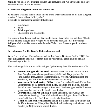
Mithilfe von Tools wie Mention können Sie nachverfolgen, wo Ihre Marke oder Ihre
Schlüsselwörter diskutiert werden.
5. Erstellen Sie gemeinsam nutzbare Inhalte
Je einfacher sich Ihre Inhalte teilen lassen, desto wahrscheinlicher ist es, dass sie geteilt
werden. Scheint offensichtlich, oder?
Beispiele für gemeinsam nutzbare Inhalte sind:
Infografiken
Zitate
Anleitungsvideos
Checklisten und Spickzettel
Sie können Ihren Lesern auch das Teilen erleichtern. Verwenden Sie auf Ihrer Website
Social-Sharing-Plugins und Widgets wie ShareThis oder AddThis. Bewertungs-
Widgets erleichtern Benutzern außerdem das Teilen ihrer Bewertungen in sozialen
Medien.
6. Optimieren Sie Ihr Google-Unternehmensprofil
Wenn Sie ein lokales Unternehmen sind, ist Ihr Google Business Profile (GBP) Ihre
neue Eingangstür. Stellen Sie sicher, dass es vollständig, genau und für die Ziel-
Keywords optimiert ist.
Hier sind einige Schritte zur vollständigen Optimierung Ihres Unternehmensprofils:
Vervollständigen Sie Ihr Profil
: Stellen Sie sicher, dass alle Abschnitte
Ihres Google-Unternehmensprofils ausgefüllt sind. Dazu gehören Ihr
Firmenname, Ihre Adresse, Telefonnummer, Website, Öffnungszeiten und
eine kurze, aber informative Unternehmensbeschreibung.
Verwenden Sie hochwertige Bilder
: Laden Sie hochauflösende Fotos Ihres
Unternehmens hoch, einschließlich Logo, Titelbild und Bildern, die Ihre
Produkte oder Dienstleistungen präsentieren. Hochwertige visuelle Elemente
tragen dazu bei, potenzielle Kunden anzulocken.
Überprüfen Sie Ihren Eintrag
: Stellen Sie sicher, dass Google Ihr
Unternehmen bestätigt. Dies erhöht die Glaubwürdigkeit Ihres Profils und
ermöglicht Ihnen den Zugriff auf zusätzliche Funktionen.
Genaue Standortinformationen
: Stellen Sie sicher, dass Ihr Standort auf
der Karte korrekt ist. Überprüfen Sie die Pin-Platzierung noch einmal, damit
Kunden Ihr Unternehmen schnell finden.