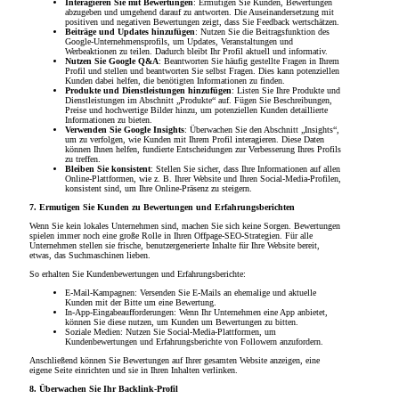
Interagieren Sie mit Bewertungen
: Ermutigen Sie Kunden, Bewertungen
abzugeben und umgehend darauf zu antworten. Die Auseinandersetzung mit
positiven und negativen Bewertungen zeigt, dass Sie Feedback wertschätzen.
Beiträge und Updates hinzufügen
: Nutzen Sie die Beitragsfunktion des
Google-Unternehmensprofils, um Updates, Veranstaltungen und
Werbeaktionen zu teilen. Dadurch bleibt Ihr Profil aktuell und informativ.
Nutzen Sie Google Q&A
: Beantworten Sie häufig gestellte Fragen in Ihrem
Profil und stellen und beantworten Sie selbst Fragen. Dies kann potenziellen
Kunden dabei helfen, die benötigten Informationen zu finden.
Produkte und Dienstleistungen hinzufügen
: Listen Sie Ihre Produkte und
Dienstleistungen im Abschnitt „Produkte“ auf. Fügen Sie Beschreibungen,
Preise und hochwertige Bilder hinzu, um potenziellen Kunden detaillierte
Informationen zu bieten.
Verwenden Sie Google Insights
: Überwachen Sie den Abschnitt „Insights“,
um zu verfolgen, wie Kunden mit Ihrem Profil interagieren. Diese Daten
können Ihnen helfen, fundierte Entscheidungen zur Verbesserung Ihres Profils
zu treffen.
Bleiben Sie konsistent
: Stellen Sie sicher, dass Ihre Informationen auf allen
Online-Plattformen, wie z. B. Ihrer Website und Ihren Social-Media-Profilen,
konsistent sind, um Ihre Online-Präsenz zu steigern.
7. Ermutigen Sie Kunden zu Bewertungen und Erfahrungsberichten
Wenn Sie kein lokales Unternehmen sind, machen Sie sich keine Sorgen. Bewertungen
spielen immer noch eine große Rolle in Ihren Offpage-SEO-Strategien. Für alle
Unternehmen stellen sie frische, benutzergenerierte Inhalte für Ihre Website bereit,
etwas, das Suchmaschinen lieben.
So erhalten Sie Kundenbewertungen und Erfahrungsberichte:
E-Mail-Kampagnen: Versenden Sie E-Mails an ehemalige und aktuelle
Kunden mit der Bitte um eine Bewertung.
In-App-Eingabeaufforderungen: Wenn Ihr Unternehmen eine App anbietet,
können Sie diese nutzen, um Kunden um Bewertungen zu bitten.
Soziale Medien: Nutzen Sie Social-Media-Plattformen, um
Kundenbewertungen und Erfahrungsberichte von Followern anzufordern.
Anschließend können Sie Bewertungen auf Ihrer gesamten Website anzeigen, eine
eigene Seite einrichten und sie in Ihren Inhalten verlinken.
8. Überwachen Sie Ihr Backlink-Profil