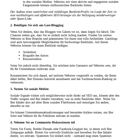
in den sozialen Medien. Websites mit einer aktiven und engagierten sozialen
Fangemeinde können einflussreichere Backlinks bieten.
Der Aufbau eines natürlichen und vielfältigen Backlink-Profils im Laufe der Zeit ist
eine nachhaltigere und effektivere SEO-Strategie als die Verfolgung minderwertiger
oder Spam-Links
2. Beteiligen Sie sich am Gast-Blogging
Wenn Sie denken, dass das Bloggen von Gästen tot ist, dann liegen Sie falsch. Die
Chancen stehen gut, dass Sie es einfach nicht richtig machen. Finden Sie seriöse
Websites in Ihrer Branche und präsentieren Sie ihnen eine tolle Artikelidee. Gastblogs
sind auch hervorragende Möglichkeiten für hochwertige Backlinks. Auf diesen
Websites können Sie einen Backlink einfügen:
Artikeltext
Biografie des Autors
Ressourcenbox
Seien Sie jedoch nicht übereifrig. Sie möchten kein Gastautor auf Websites sein, die
für Ihr Unternehmen irrelevant sind.
Konzentrieren Sie sich darauf, auf seriösen Websites vorgestellt zu werden, die Ihnen
dabei helfen, Ihre Domain-Autorität auszubauen und das Suchmaschinen-Ranking zu
verbessern.
3. Nutzen Sie soziale Medien
Soziale Signale wirken sich möglicherweise nicht direkt auf SEO aus, können aber den
Traffic steigern und Ihre Inhalte verstärken, was zu mehr Backlinks führt. Teilen Sie
Ihre Inhalte also auf allen Ihren sozialen Plattformen und ermutigen Sie andere,
dasselbe zu tun.
Sie können Unternehmensaktualisierungen und besondere Anlässe nutzen, um Ihre
Seite und Website für Ihr Publikum relevant zu machen.
4. Nehmen Sie an Community-Diskussionen teil
Treten Sie Foren, Reddit-Threads oder Facebook-Gruppen bei, in denen sich Ihre
Zielgruppe aufhält. Bieten Sie wertvolle Einblicke und bewerben Sie Ihre Inhalte
dezent, wo relevant. Spammen Sie einfach nicht – niemand mag einen Spammer.