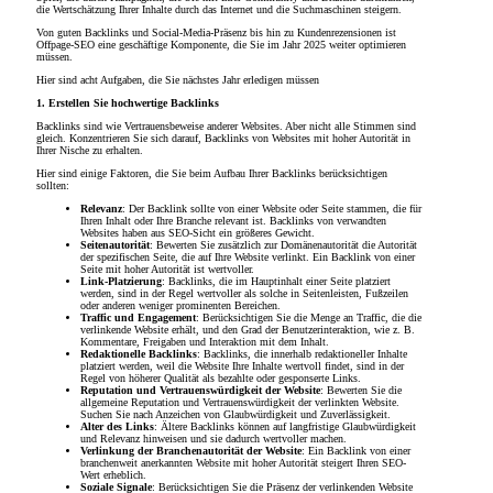
die Wertschätzung Ihrer Inhalte durch das Internet und die Suchmaschinen steigern.
Von guten Backlinks und Social-Media-Präsenz bis hin zu Kundenrezensionen ist
Offpage-SEO eine geschäftige Komponente, die Sie im Jahr 2025 weiter optimieren
müssen.
Hier sind acht Aufgaben, die Sie nächstes Jahr erledigen müssen
1. Erstellen Sie hochwertige Backlinks
Backlinks sind wie Vertrauensbeweise anderer Websites. Aber nicht alle Stimmen sind
gleich. Konzentrieren Sie sich darauf, Backlinks von Websites mit hoher Autorität in
Ihrer Nische zu erhalten.
Hier sind einige Faktoren, die Sie beim Aufbau Ihrer Backlinks berücksichtigen
sollten:
Relevanz
: Der Backlink sollte von einer Website oder Seite stammen, die für
Ihren Inhalt oder Ihre Branche relevant ist. Backlinks von verwandten
Websites haben aus SEO-Sicht ein größeres Gewicht.
Seitenautorität
: Bewerten Sie zusätzlich zur Domänenautorität die Autorität
der spezifischen Seite, die auf Ihre Website verlinkt. Ein Backlink von einer
Seite mit hoher Autorität ist wertvoller.
Link-Platzierung
: Backlinks, die im Hauptinhalt einer Seite platziert
werden, sind in der Regel wertvoller als solche in Seitenleisten, Fußzeilen
oder anderen weniger prominenten Bereichen.
Traffic und Engagement
: Berücksichtigen Sie die Menge an Traffic, die die
verlinkende Website erhält, und den Grad der Benutzerinteraktion, wie z. B.
Kommentare, Freigaben und Interaktion mit dem Inhalt.
Redaktionelle Backlinks
: Backlinks, die innerhalb redaktioneller Inhalte
platziert werden, weil die Website Ihre Inhalte wertvoll findet, sind in der
Regel von höherer Qualität als bezahlte oder gesponserte Links.
Reputation und Vertrauenswürdigkeit der Website
: Bewerten Sie die
allgemeine Reputation und Vertrauenswürdigkeit der verlinkten Website.
Suchen Sie nach Anzeichen von Glaubwürdigkeit und Zuverlässigkeit.
Alter des Links
: Ältere Backlinks können auf langfristige Glaubwürdigkeit
und Relevanz hinweisen und sie dadurch wertvoller machen.
Verlinkung der Branchenautorität der Website
: Ein Backlink von einer
branchenweit anerkannten Website mit hoher Autorität steigert Ihren SEO-
Wert erheblich.
Soziale Signale
: Berücksichtigen Sie die Präsenz der verlinkenden Website