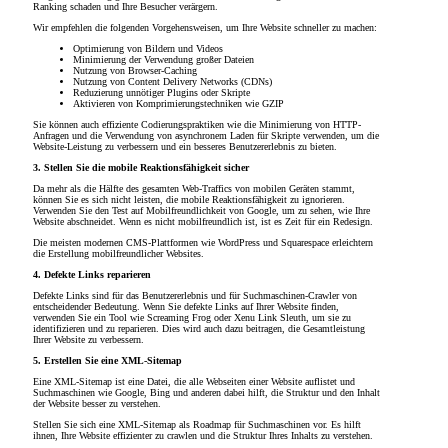
Ranking schaden und Ihre Besucher verärgern.
Wir empfehlen die folgenden Vorgehensweisen, um Ihre Website schneller zu machen:
Optimierung von Bildern und Videos
Minimierung der Verwendung großer Dateien
Nutzung von Browser-Caching
Nutzung von Content Delivery Networks (CDNs)
Reduzierung unnötiger Plugins oder Skripte
Aktivieren von Komprimierungstechniken wie GZIP
Sie können auch effiziente Codierungspraktiken wie die Minimierung von HTTP-
Anfragen und die Verwendung von asynchronem Laden für Skripte verwenden, um die
Website-Leistung zu verbessern und ein besseres Benutzererlebnis zu bieten.
3. Stellen Sie die mobile Reaktionsfähigkeit sicher
Da mehr als die Hälfte des gesamten Web-Traffics von mobilen Geräten stammt,
können Sie es sich nicht leisten, die mobile Reaktionsfähigkeit zu ignorieren.
Verwenden Sie den Test auf Mobilfreundlichkeit von Google, um zu sehen, wie Ihre
Website abschneidet. Wenn es nicht mobilfreundlich ist, ist es Zeit für ein Redesign.
Die meisten modernen CMS-Plattformen wie WordPress und Squarespace erleichtern
die Erstellung mobilfreundlicher Websites.
4. Defekte Links reparieren
Defekte Links sind für das Benutzererlebnis und für Suchmaschinen-Crawler von
entscheidender Bedeutung. Wenn Sie defekte Links auf Ihrer Website finden,
verwenden Sie ein Tool wie Screaming Frog oder Xenu Link Sleuth, um sie zu
identifizieren und zu reparieren. Dies wird auch dazu beitragen, die Gesamtleistung
Ihrer Website zu verbessern.
5. Erstellen Sie eine XML-Sitemap
Eine XML-Sitemap ist eine Datei, die alle Webseiten einer Website auflistet und
Suchmaschinen wie Google, Bing und anderen dabei hilft, die Struktur und den Inhalt
der Website besser zu verstehen.
Stellen Sie sich eine XML-Sitemap als Roadmap für Suchmaschinen vor. Es hilft
ihnen, Ihre Website effizienter zu crawlen und die Struktur Ihres Inhalts zu verstehen.