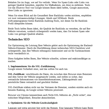
Behalten Sie im Auge, wer auf Sie verlinkt. Wenn Sie Spam-Links oder Links von
geringer Qualität bemerken, ergreifen Sie Maßnahmen, um diese zu entfernen. Tools
wie das Disavow-Tool von Google können Ihnen dabei helfen, Google anzuweisen,
diese Links zu ignorieren.
Wenn Sie einen Blick auf die Gesundheit Ihrer Backlinks werfen möchten, empfehlen
wir zwei vertrauenswürdige Lösungen: Ahrefs und SEMrush. Beide
Softwareprogramme bieten Backlink-Auditing-Tools, mit denen Sie Ihr Backlink-
Profil überprüfen können.
Beide Tools helfen Ihnen dabei, die Qualität der Backlinks zu verstehen, die auf Ihre
Website verweisen, wodurch sichergestellt werden kann, dass Sie keinen Spam oder
Links von geringer Qualität erhalten.
Technisches SEO
Zur Optimierung der Leistung Ihrer Website gehört auch die Optimierung der Backend-
Website-Elemente. Durch die Durchführung dieser technischen SEO-Checkliste wird
sichergestellt, dass Ihre Website reibungslos funktioniert und sie für Suchmaschinen
leicht verständlich ist.
Diese Aufgaben helfen Ihnen, Ihre Website schneller, sicherer und reaktionsfähiger zu
machen.
1. Implementieren Sie die SSL-Zertifizierung
Google nimmt Sicherheit ernst, und das sollten Sie auch tun.
SSL-Zertifikate
: verschlüsseln die Daten, die zwischen dem Browser eines Benutzers
und dem Server der Website ausgetauscht werden, und stellen so sicher, dass
vertrauliche Informationen wie Anmeldeinformationen, Zahlungsdetails und
persönliche Daten vertraulich und geschützt bleiben
SSL-Zertifikate stärken nicht nur das Vertrauen der Benutzer, sondern erzielen auch ein
besseres Ranking, da Google sichere Websites priorisiert.
Browser wie Chrome kennzeichnen auch Nicht-SSL-Websites als „Nicht sicher“, eine
todsichere Möglichkeit, Besucher abzuschrecken.
2. Optimieren Sie die Website-Geschwindigkeit
Langsam und stetig gewinnt hier nicht das Rennen. Eine langsame Website kann Ihrem