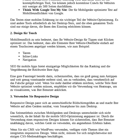
kostenpflichtiges Tool, Sie können jedoch kostenlose Crawls für Websites
mit weniger als 500 Seiten durchführen.
Think With Google Test My Site
: Der für Mobilgeräte optimierte Test auf
Mobilfreundlichkeit von Google.
Das Testen einer mobilen Erfahrung ist ein wichtiger Teil der Website-Optimierung. Es
sind andere Tools erforderlich als bei Desktop-Tests, und die oben genannten Tools
sind nur einige davon, die Ihnen den Einstieg erleichtern können.
2. Design für Touch
Mobilfreundlich zu sein bedeutet, dass Ihr Website-Design für Tippen statt Klicken
optimiert ist. Das bedeutet, dass alle Elemente Ihrer Website-Oberfläche einfach auf
einem Touchscreen angetippt werden können, wie zum Beispiel:
Tasten
Inline-Links
Navigation
SEO für mobile Apps bietet einzigartige Möglichkeiten für das Ranking und die
Vergrößerung der Reichweite Ihrer App.
Eine gute Faustregel besteht darin, sicherzustellen, dass sie groß genug zum Antippen
und weit genug voneinander entfernt sind, um zu verhindern, dass versehentlich auf
das Falsche getippt wird. Wenn Sie mehr darüber erfahren möchten, welche Teile Ihrer
Website optimiert werden müssen, empfehlen wir die Verwendung von Heatmaps, um
zu visualisieren, was Ihre Benutzer anklicken.
3. Verwenden Sie Responsive Design
Responsive Design passt sich an unterschiedliche Bildschirmgrößen an und macht Ihre
Website auf allen Geräten nutzbar, vom Smartphone bis zum Desktop.
Das Seitenerlebnis zwischen Mobilgeräten und Desktops unterscheidet sich nicht
wesentlich, da der Inhalt für die mobile SEO-Optimierung angepasst ist. Durch die
Verwendung eines responsiven Designs können Sie sicherstellen, dass Ihre Benutzer
unabhängig davon, welches Gerät sie verwenden, ein angenehmes Erlebnis haben.
Wenn Sie ein CMS wie WordPress verwenden, verfügen viele Themes über ein
integriertes responsives Design. Wenn nicht, müssen Sie sich möglicherweise mit
einigen CSS-Medienabfragen beschäftigen.