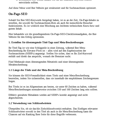
entwickeln sollten.
Auf diese Weise wird Ihre Website gut strukturiert und für Suchmaschinen optimiert.
On-Page-SEO
Sobald Sie Ihre SEO-Keywords festgelegt haben, ist es an der Zeit, On-Page-Inhalte zu
erstellen, die sowohl für Suchmaschinen-Bots als auch für menschliche Besucher
funktionieren. Es ist wirklich eine Mischung aus leichtem technischem Know-how und
gutem Inhalt.
Hier behandeln wir die grundlegendsten On-Page-SEO-Checklistenaufgaben, die Ihre
Website für den Erfolg optimieren.
1. Erstellen Sie überzeugende Titel-Tags und Meta-Beschreibungen
Ihr Titel-Tag ist wie eine Schlagzeile in einer Zeitung, während Ihre Meta-
Beschreibung Ihr Elevator Pitch ist – alles wird auf den Ergebnisseiten der
Suchmaschinen (SERPs) angezeigt. Stellen Sie sicher, dass es Ihr Ziel-Keyword
enthält und direkt das anspricht, wonach der Benutzer sucht.
Fünf Merkmale eines überzeugenden Metatitels und einer überzeugenden
Metabeschreibung:
1.1 Länge des Titels und der Meta-Beschreibung
Sie können die SEO-Freundlichkeit eines Titels und einer Meta-Beschreibung
beurteilen, indem Sie sicherstellen, dass sie innerhalb der empfohlenen Zeichengrenzen
liegen.
Bei Titeln ist es im Allgemeinen am besten, sie unter 60 Zeichen zu halten, während
Meta-Beschreibungen normalerweise zwischen 150 und 160 Zeichen lang sein sollten.
Effektiv gestaltete Metadaten werden auf SERPs korrekt angezeigt und nicht
abgeschnitten.
1.2 Verwendung von Schlüsselwörtern
Überprüfen Sie, ob sie das/die Zielschlüsselwort(e) enthalten. Das Einfügen relevanter
Schlüsselwörter sowohl in den Titel als auch in die Meta-Beschreibung kann die
Chancen auf ein Ranking Ihrer Seite für diese Begriffe verbessern.