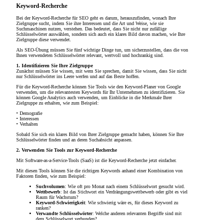
Keyword-Recherche
Bei der Keyword-Recherche für SEO geht es darum, herauszufinden, wonach Ihre
Zielgruppe sucht, indem Sie ihre Interessen und die Art und Weise, wie sie
Suchmaschinen nutzen, verstehen. Das bedeutet, dass Sie nicht nur zufällige
Schlüsselwörter auswählen, sondern sich auch ein klares Bild davon machen, wie Ihre
Zielgruppe diese verwendet.
Als SEO-Übung müssen Sie fünf wichtige Dinge tun, um sicherzustellen, dass die von
Ihnen verwendeten Schlüsselwörter relevant, wertvoll und hochrankig sind.
1. Identifizieren Sie Ihre Zielgruppe
Zunächst müssen Sie wissen, mit wem Sie sprechen, damit Sie wissen, dass Sie nicht
nur Schlüsselwörter ins Leere werfen und auf das Beste hoffen.
Für die Keyword-Recherche können Sie Tools wie den Keyword-Planer von Google
verwenden, um die relevantesten Keywords für Ihr Unternehmen zu identifizieren. Sie
können Google Analytics auch verwenden, um Einblicke in die Merkmale Ihrer
Zielgruppe zu erhalten, wie zum Beispiel:
• Demografie
• Interessen
• Verhalten
Sobald Sie sich ein klares Bild von Ihrer Zielgruppe gemacht haben, können Sie Ihre
Schlüsselwörter finden und an deren Suchabsicht anpassen.
2. Verwenden Sie Tools zur Keyword-Recherche
Mit Software-as-a-Service-Tools (SaaS) ist die Keyword-Recherche jetzt einfacher.
Mit diesen Tools können Sie die richtigen Keywords anhand einer Kombination von
Faktoren finden, wie zum Beispiel:
Suchvolumen
: Wie oft pro Monat nach einem Schlüsselwort gesucht wird.
Wettbewerb
: Ist das Stichwort ein Verdrängungswettbewerb oder gibt es viel
Raum für Wachstum?
Keyword-Schwierigkeit
: Wie schwierig wäre es, für dieses Keyword zu
ranken?
Verwandte Schlüsselwörter
: Welche anderen relevanten Begriffe sind mit
dem Schlüsselwort verbunden?