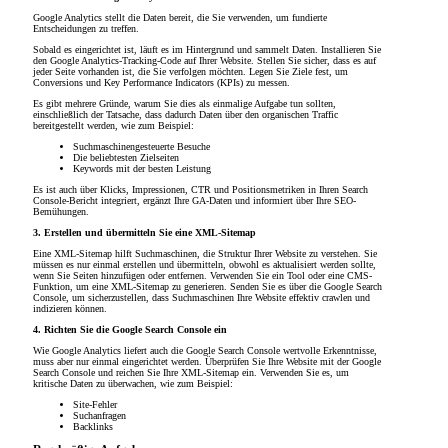
Google Analytics stellt die Daten bereit, die Sie verwenden, um fundierte
Entscheidungen zu treffen.
Sobald es eingerichtet ist, läuft es im Hintergrund und sammelt Daten. Installieren Sie
den Google Analytics-Tracking-Code auf Ihrer Website. Stellen Sie sicher, dass es auf
jeder Seite vorhanden ist, die Sie verfolgen möchten. Legen Sie Ziele fest, um
Conversions und Key Performance Indicators (KPIs) zu messen.
Es gibt mehrere Gründe, warum Sie dies als einmalige Aufgabe tun sollten,
einschließlich der Tatsache, dass dadurch Daten über den organischen Traffic
bereitgestellt werden, wie zum Beispiel:
Suchmaschinengesteuerte Besuche
Die beliebtesten Zielseiten
Keywords mit der besten Leistung
Es ist auch über Klicks, Impressionen, CTR und Positionsmetriken in Ihren Search
Console-Bericht integriert, ergänzt Ihre GA-Daten und informiert über Ihre SEO-
Bemühungen.
3. Erstellen und übermitteln Sie eine XML-Sitemap
Eine XML-Sitemap hilft Suchmaschinen, die Struktur Ihrer Website zu verstehen. Sie
müssen es nur einmal erstellen und übermitteln, obwohl es aktualisiert werden sollte,
wenn Sie Seiten hinzufügen oder entfernen. Verwenden Sie ein Tool oder eine CMS-
Funktion, um eine XML-Sitemap zu generieren. Senden Sie es über die Google Search
Console, um sicherzustellen, dass Suchmaschinen Ihre Website effektiv crawlen und
indizieren können.
4. Richten Sie die Google Search Console ein
Wie Google Analytics liefert auch die Google Search Console wertvolle Erkenntnisse,
muss aber nur einmal eingerichtet werden. Überprüfen Sie Ihre Website mit der Google
Search Console und reichen Sie Ihre XML-Sitemap ein. Verwenden Sie es, um
kritische Daten zu überwachen, wie zum Beispiel:
Site-Fehler
Suchanfragen
Backlinks