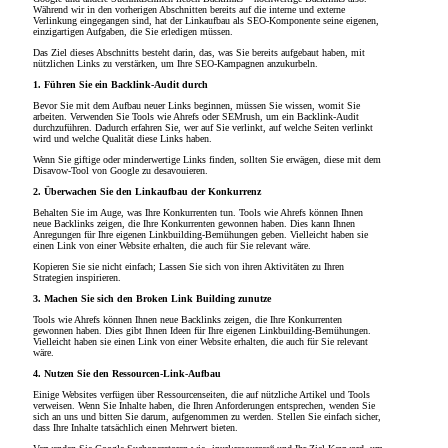
Während wir in den vorherigen Abschnitten bereits auf die interne und externe
Verlinkung eingegangen sind, hat der Linkaufbau als SEO-Komponente seine eigenen,
einzigartigen Aufgaben, die Sie erledigen müssen.
Das Ziel dieses Abschnitts besteht darin, das, was Sie bereits aufgebaut haben, mit
nützlichen Links zu verstärken, um Ihre SEO-Kampagnen anzukurbeln.
1. Führen Sie ein Backlink-Audit durch
Bevor Sie mit dem Aufbau neuer Links beginnen, müssen Sie wissen, womit Sie
arbeiten. Verwenden Sie Tools wie Ahrefs oder SEMrush, um ein Backlink-Audit
durchzuführen. Dadurch erfahren Sie, wer auf Sie verlinkt, auf welche Seiten verlinkt
wird und welche Qualität diese Links haben.
Wenn Sie giftige oder minderwertige Links finden, sollten Sie erwägen, diese mit dem
Disavow-Tool von Google zu desavouieren.
2. Überwachen Sie den Linkaufbau der Konkurrenz
Behalten Sie im Auge, was Ihre Konkurrenten tun. Tools wie Ahrefs können Ihnen
neue Backlinks zeigen, die Ihre Konkurrenten gewonnen haben. Dies kann Ihnen
Anregungen für Ihre eigenen Linkbuilding-Bemühungen geben. Vielleicht haben sie
einen Link von einer Website erhalten, die auch für Sie relevant wäre.
Kopieren Sie sie nicht einfach; Lassen Sie sich von ihren Aktivitäten zu Ihren
Strategien inspirieren.
3. Machen Sie sich den Broken Link Building zunutze
Tools wie Ahrefs können Ihnen neue Backlinks zeigen, die Ihre Konkurrenten
gewonnen haben. Dies gibt Ihnen Ideen für Ihre eigenen Linkbuilding-Bemühungen.
Vielleicht haben sie einen Link von einer Website erhalten, die auch für Sie relevant
wäre.
4. Nutzen Sie den Ressourcen-Link-Aufbau
Einige Websites verfügen über Ressourcenseiten, die auf nützliche Artikel und Tools
verweisen. Wenn Sie Inhalte haben, die Ihren Anforderungen entsprechen, wenden Sie
sich an uns und bitten Sie darum, aufgenommen zu werden. Stellen Sie einfach sicher,
dass Ihre Inhalte tatsächlich einen Mehrwert bieten.