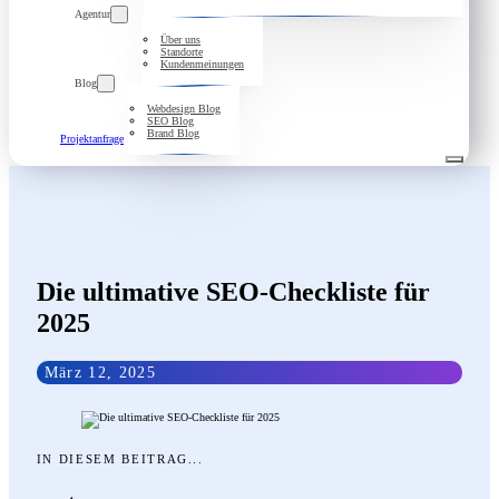
Agentur
Über uns
Standorte
Kundenmeinungen
Blog
Webdesign Blog
SEO Blog
Brand Blog
Projektanfrage
Die ultimative SEO-Checkliste für
2025
März 12, 2025
IN DIESEM BEITRAG...