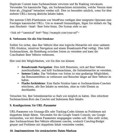
Duplicate Content kann Suchmaschinen verwirren und Ihr Ranking verwässern.
Verwenden Sie kanonische Tags, um Suchmaschinen mitzuteilen, welche Version einer
Seite als „Original“ betrachtet werden soll. Dies ist besonders nützlich, wenn Sie über
mehrere URLs hinweg ähnliche Inhalte haben.
Die meisten CMS-Plattformen wie WordPress verfügen über integrierte Optionen zum
Festlegen kanonischer URLs. Um es manuell hinzuzufügen, fügen Sie einfach ein Tag
zum Abschnitt <head> Ihrer Seite hinzu. Die Syntax sieht so aus:
<link rel=“canonical“ href=“http://example.com/your-url“>
8. Verbessern Sie die Site-Struktur
Stellen Sie sicher, dass Ihre Website über eine logische Hierarchie mit einer sauberen
URL-Struktur, intuitiver Navigation und einem Breadcrumb-Pfad verfügt. Dies hilft
Suchmaschinen, die Beziehung zwischen Seiten zu verstehen und kann die
Crawlbarkeit Ihrer Website verbessern.
Hier sind drei Möglichkeiten, wie Sie dies tun können
Breadcrumb-Navigation
: Dies hilft Benutzern, sich auf Ihrer Website
zurechtzufinden, und hilft Suchmaschinen, die Seitenhierarchie zu verstehen.
Interne Links
: Das Verlinken von Seiten ist eine großartige Möglichkeit,
das Benutzererlebnis zu verbessern und Besucher länger auf Ihrer Website zu
halten.
Flache Architektur
: Eine flache Struktur kann es Suchmaschinen-Crawlern
erleichtern, alle Ihre Inhalte zu erreichen, ohne zu viele Ebenen zu
durchlaufen.
Versuchen Sie, Ihre Seitenhierarchie so flach wie möglich zu halten. Dies erleichtert
Suchmaschinen-Bots das Crawlen und Indexieren Ihrer Inhalte.
9. Konfigurieren Sie URL-Parameter
URL-Parameter wie Sitzungs-IDs oder Tracking-Codes können zu Problemen mit
doppeltem Inhalt führen. Verwenden Sie die Google Search Console, um Google
mitzuteilen, wie mit diesen Parametern umgegangen werden soll. Dies stellt sicher,
dass Suchmaschinen Ihre Website effizienter crawlen, wodurch Crawling-Budget
gespart und Probleme mit doppeltem Inhalt vermieden werden.
10. Implementieren Sie strukturiertes Daten-Markup