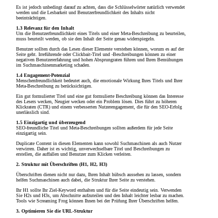
Es ist jedoch unbedingt darauf zu achten, dass die Schlüsselwörter natürlich verwendet
werden und die Lesbarkeit und Benutzerfreundlichkeit des Inhalts nicht
beeinträchtigen.
1.3 Relevanz für den Inhalt
Um die Benutzerfreundlichkeit eines Titels und einer Meta-Beschreibung zu beurteilen,
muss beurteilt werden, ob sie den Inhalt der Seite genau widerspiegeln.
Benutzer sollten durch das Lesen dieser Elemente verstehen können, worum es auf der
Seite geht. Irreführende oder Clickbait-Titel und -Beschreibungen können zu einer
negativen Benutzererfahrung und hohen Absprungraten führen und Ihren Bemühungen
im Suchmaschinenmarketing schaden.
1.4 Engagement-Potenzial
Menschenfreundlichkeit bedeutet auch, die emotionale Wirkung Ihres Titels und Ihrer
Meta-Beschreibung zu berücksichtigen.
Ein gut formulierter Titel und eine gut formulierte Beschreibung können das Interesse
des Lesers wecken, Neugier wecken oder ein Problem lösen. Dies führt zu höheren
Klickraten (CTR) und einem verbesserten Nutzerengagement, die für den SEO-Erfolg
unerlässlich sind.
1.5 Einzigartig und überzeugend
SEO-freundliche Titel und Meta-Beschreibungen sollten außerdem für jede Seite
einzigartig sein.
Duplicate Content in diesen Elementen kann sowohl Suchmaschinen als auch Nutzer
verwirren. Daher ist es wichtig, unverwechselbare Titel und Beschreibungen zu
erstellen, die auffallen und Benutzer zum Klicken verleiten.
2. Struktur mit Überschriften (H1, H2, H3)
Überschriften dienen nicht nur dazu, Ihren Inhalt hübsch aussehen zu lassen, sondern
helfen Suchmaschinen auch dabei, die Struktur Ihrer Seite zu verstehen.
Ihr H1 sollte Ihr Ziel-Keyword enthalten und für die Seite eindeutig sein. Verwenden
Sie H2s und H3s, um Abschnitte aufzuteilen und den Inhalt leichter lesbar zu machen.
Tools wie Screaming Frog können Ihnen bei der Prüfung Ihrer Überschriften helfen.
3. Optimieren Sie die URL-Struktur