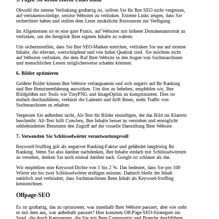
Obwohl die interne Verlinkung großartig ist, sollten Sie für Ihre SEO nicht vergessen,
auf vertrauenswürdige, seriöse Websites zu verlinken. Externe Links zeigen, dass Sie
recherchiert haben und stellen dem Leser zusätzliche Ressourcen zur Verfügung.
Im Allgemeinen ist es eine gute Praxis, auf Websites mit höherer Domänenautorität zu
verlinken, um die Integrität Ihrer eigenen Inhalte zu wahren.
Um sicherzustellen, dass Sie Ihre SEO-Marken erreichen, verlinken Sie nur auf externe
Inhalte, die relevant, wertschöpfend und von hoher Qualität sind. Sie möchten nicht
auf Websites verlinken, die dem Ruf Ihrer Website in den Augen von Suchmaschinen
und menschlichen Lesern möglicherweise schaden könnten.
6. Bilder optimieren
Größere Bilder können Ihre Website verlangsamen und sich negativ auf Ihr Ranking
und Ihre Benutzererfahrung auswirken. Um dies zu beheben, empfehlen wir, Ihre
Bildgrößen mit Tools wie TinyPNG und ImageOptim zu komprimieren. Dies ist
einfach durchzuführen, verkürzt die Ladezeit und hilft Ihnen, mehr Traffic von
Suchmaschinen zu erhalten.
Vergessen Sie außerdem nicht, Alt-Text für Bilder einzufügen, der das Bild im Klartext
beschreibt. Alt-Text hilft Crawlern, Ihre Inhalte besser zu verstehen und ermöglicht
sehbehinderten Benutzern den Zugriff auf die visuelle Darstellung Ihrer Website.
7. Verwenden Sie Schlüsselwörter verantwortungsvoll
Keyword-Stuffing gilt als negativer Ranking-Faktor und gefährdet langfristig Ihr
Ranking. Wenn Sie also darüber nachdenken, Ihre Inhalte einfach mit Schlüsselwörtern
zu versehen, denken Sie noch einmal darüber nach. Google ist schlauer als das.
Wir empfehlen eine Keyword-Dichte von 1 bis 2 %. Das bedeutet, dass Sie pro 100
Wörter ein bis zwei Schlüsselwörter einfügen müssen. Dadurch bleibt der Inhalt
natürlich und verhindert, dass Suchmaschinen Ihren Inhalt als Keyword-Stuffing
kennzeichnen.
Offpage-SEO
Es ist großartig, das zu optimieren, was innerhalb Ihrer Website passiert, aber wie sieht
es mit dem aus, was außerhalb passiert? Hier kommen Off-Page-SEO-Strategien ins
Spiel, die durch Kampagnen, die Sie mit Ihrer Community und Branche durchführen,