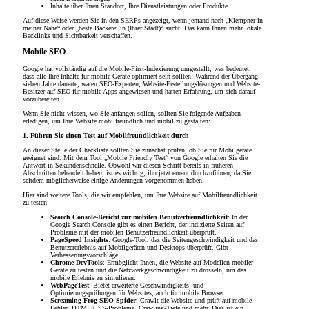
Inhalte über Ihren Standort, Ihre Dienstleistungen oder Produkte
Auf diese Weise werden Sie in den SERPs angezeigt, wenn jemand nach „Klempner in
meiner Nähe“ oder „beste Bäckerei in (Ihrer Stadt)“ sucht. Das kann Ihnen mehr lokale
Backlinks und Sichtbarkeit verschaffen.
Mobile SEO
Google hat vollständig auf die Mobile-First-Indexierung umgestellt, was bedeutet,
dass alle Ihre Inhalte für mobile Geräte optimiert sein sollten. Während der Übergang
sieben Jahre dauerte, waren SEO-Experten, Website-Erstellungslösungen und Website-
Besitzer auf SEO für mobile Apps angewiesen und hatten Erfahrung, um sich darauf
vorzubereiten.
Wenn Sie nicht wissen, wo Sie anfangen sollen, sollten Sie folgende Aufgaben
erledigen, um Ihre Website mobilfreundlich und mobil zu gestalten:
1. Führen Sie einen Test auf Mobilfreundlichkeit durch
An dieser Stelle der Checkliste sollten Sie zunächst prüfen, ob Sie für Mobilgeräte
geeignet sind. Mit dem Tool „Mobile Friendly Test“ von Google erhalten Sie die
Antwort in Sekundenschnelle. Obwohl wir diesen Schritt bereits in früheren
Abschnitten behandelt haben, ist es wichtig, ihn jetzt erneut durchzuführen, da Sie
seitdem möglicherweise einige Änderungen vorgenommen haben.
Hier sind weitere Tools, die wir empfehlen, um Ihre Website auf Mobilfreundlichkeit
zu testen:
Search Console-Bericht zur mobilen Benutzerfreundlichkeit
: In der
Google Search Console gibt es einen Bericht, der indizierte Seiten auf
Probleme mit der mobilen Benutzerfreundlichkeit überprüft.
PageSpeed ​​Insights
: Google-Tool, das die Seitengeschwindigkeit und das
Benutzererlebnis auf Mobilgeräten und Desktops überprüft. Gibt
Verbesserungsvorschläge.
Chrome DevTools
: Ermöglicht Ihnen, die Website auf Modellen mobiler
Geräte zu testen und die Netzwerkgeschwindigkeit zu drosseln, um das
mobile Erlebnis zu simulieren.
WebPageTest
: Bietet erweiterte Geschwindigkeits- und
Optimierungsprüfungen für Websites, auch für mobile Browser.
Screaming Frog SEO Spider
: Crawlt die Website und prüft auf mobile
Fehler, HTML/CSS-Probleme, Crawling-Tiefe und mehr. Dies ist ein