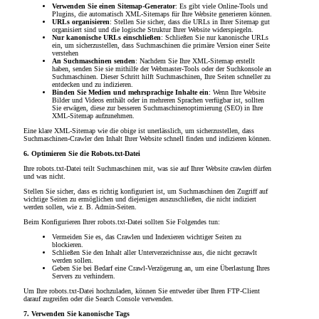
Verwenden Sie einen Sitemap-Generator
: Es gibt viele Online-Tools und
Plugins, die automatisch XML-Sitemaps für Ihre Website generieren können.
URLs organisieren
: Stellen Sie sicher, dass die URLs in Ihrer Sitemap gut
organisiert sind und die logische Struktur Ihrer Website widerspiegeln.
Nur kanonische URLs einschließen
: Schließen Sie nur kanonische URLs
ein, um sicherzustellen, dass Suchmaschinen die primäre Version einer Seite
verstehen
An Suchmaschinen senden
: Nachdem Sie Ihre XML-Sitemap erstellt
haben, senden Sie sie mithilfe der Webmaster-Tools oder der Suchkonsole an
Suchmaschinen. Dieser Schritt hilft Suchmaschinen, Ihre Seiten schneller zu
entdecken und zu indizieren.
Binden Sie Medien und mehrsprachige Inhalte ein
: Wenn Ihre Website
Bilder und Videos enthält oder in mehreren Sprachen verfügbar ist, sollten
Sie erwägen, diese zur besseren Suchmaschinenoptimierung (SEO) in Ihre
XML-Sitemap aufzunehmen.
Eine klare XML-Sitemap wie die obige ist unerlässlich, um sicherzustellen, dass
Suchmaschinen-Crawler den Inhalt Ihrer Website schnell finden und indizieren können.
6. Optimieren Sie die Robots.txt-Datei
Ihre robots.txt-Datei teilt Suchmaschinen mit, was sie auf Ihrer Website crawlen dürfen
und was nicht.
Stellen Sie sicher, dass es richtig konfiguriert ist, um Suchmaschinen den Zugriff auf
wichtige Seiten zu ermöglichen und diejenigen auszuschließen, die nicht indiziert
werden sollen, wie z. B. Admin-Seiten.
Beim Konfigurieren Ihrer robots.txt-Datei sollten Sie Folgendes tun:
Vermeiden Sie es, das Crawlen und Indexieren wichtiger Seiten zu
blockieren.
Schließen Sie den Inhalt aller Unterverzeichnisse aus, die nicht gecrawlt
werden sollen.
Geben Sie bei Bedarf eine Crawl-Verzögerung an, um eine Überlastung Ihres
Servers zu verhindern.
Um Ihre robots.txt-Datei hochzuladen, können Sie entweder über Ihren FTP-Client
darauf zugreifen oder die Search Console verwenden.
7. Verwenden Sie kanonische Tags