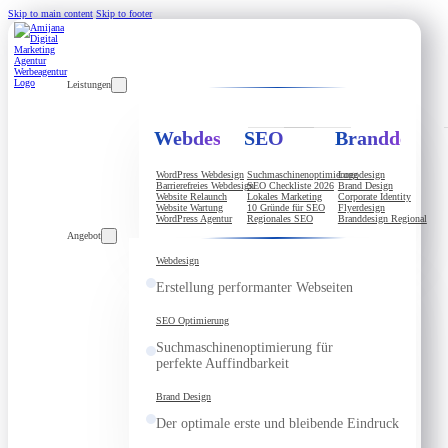
Skip to main content
Skip to footer
Leistungen
Webdesign
SEO
Branddesign
WordPress Webdesign
Suchmaschinenoptimierung
Logodesign
Barrierefreies Webdesign
SEO Checkliste 2026
Brand Design
Website Relaunch
Lokales Marketing
Corporate Identity
Website Wartung
10 Gründe für SEO
Flyerdesign
WordPress Agentur
Regionales SEO
Branddesign Regional
Angebot
Webdesign
Erstellung performanter Webseiten
SEO Optimierung
Suchmaschinenoptimierung für
perfekte Auffindbarkeit
Brand Design
Der optimale erste und bleibende Eindruck