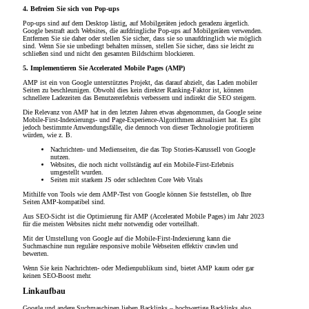
4. Befreien Sie sich von Pop-ups
Pop-ups sind auf dem Desktop lästig, auf Mobilgeräten jedoch geradezu ärgerlich.
Google bestraft auch Websites, die aufdringliche Pop-ups auf Mobilgeräten verwenden.
Entfernen Sie sie daher oder stellen Sie sicher, dass sie so unaufdringlich wie möglich
sind. Wenn Sie sie unbedingt behalten müssen, stellen Sie sicher, dass sie leicht zu
schließen sind und nicht den gesamten Bildschirm blockieren.
5. Implementieren Sie Accelerated Mobile Pages (AMP)
AMP ist ein von Google unterstütztes Projekt, das darauf abzielt, das Laden mobiler
Seiten zu beschleunigen. Obwohl dies kein direkter Ranking-Faktor ist, können
schnellere Ladezeiten das Benutzererlebnis verbessern und indirekt die SEO steigern.
Die Relevanz von AMP hat in den letzten Jahren etwas abgenommen, da Google seine
Mobile-First-Indexierungs- und Page-Experience-Algorithmen aktualisiert hat. Es gibt
jedoch bestimmte Anwendungsfälle, die dennoch von dieser Technologie profitieren
würden, wie z. B.
Nachrichten- und Medienseiten, die das Top Stories-Karussell von Google
nutzen.
Websites, die noch nicht vollständig auf ein Mobile-First-Erlebnis
umgestellt wurden.
Seiten mit starkem JS oder schlechten Core Web Vitals
Mithilfe von Tools wie dem AMP-Test von Google können Sie feststellen, ob Ihre
Seiten AMP-kompatibel sind.
Aus SEO-Sicht ist die Optimierung für AMP (Accelerated Mobile Pages) im Jahr 2023
für die meisten Websites nicht mehr notwendig oder vorteilhaft.
Mit der Umstellung von Google auf die Mobile-First-Indexierung kann die
Suchmaschine nun reguläre responsive mobile Webseiten effektiv crawlen und
bewerten.
Wenn Sie kein Nachrichten- oder Medienpublikum sind, bietet AMP kaum oder gar
keinen SEO-Boost mehr.
Linkaufbau
Google und andere Suchmaschinen lieben Backlinks – hochwertige Backlinks also.