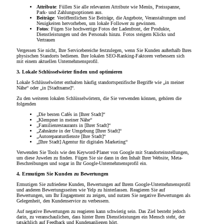
Attribute
: Füllen Sie alle relevanten Attribute wie Menüs, Preisspanne,
Park- und Zahlungsoptionen aus.
Beiträge
: Veröffentlichen Sie Beiträge, die Angebote, Veranstaltungen und
Neuigkeiten hervorheben, um lokale Follower zu gewinnen.
Fotos
: Fügen Sie hochwertige Fotos der Ladenfront, der Produkte,
Dienstleistungen und des Personals hinzu. Fotos steigern Klicks und
Vertrauen
Vergessen Sie nicht, Ihre Servicebereiche festzulegen, wenn Sie Kunden außerhalb Ihres
physischen Standorts bedienen. Ihre lokalen SEO-Ranking-Faktoren verbessern sich
mit einem aktuellen Unternehmensprofil.
3. Lokale Schlüsselwörter finden und optimieren
Lokale Schlüsselwörter enthalten häufig standortspezifische Begriffe wie „in meiner
Nähe“ oder „in [Stadtname]“.
Zu den weiteren lokalen Schlüsselwörtern, die Sie verwenden können, gehören die
folgenden
„Die besten Cafés in [Ihrer Stadt]“
„Klempner in meiner Nähe“
„Familienrestaurants in [Ihrer Stadt]“
„Zahnärzte in der Umgebung [Ihrer Stadt]“
„Autoreparaturdienste [Ihre Stadt]“
„[Ihre Stadt] Agentur für digitales Marketing“
Verwenden Sie Tools wie den Keyword-Planer von Google mit Standorteinstellungen,
um diese Juwelen zu finden. Fügen Sie sie dann in den Inhalt Ihrer Website, Meta-
Beschreibungen und sogar in Ihr Google-Unternehmensprofil ein.
4. Ermutigen Sie Kunden zu Bewertungen
Ermutigen Sie zufriedene Kunden, Bewertungen auf Ihrem Google-Unternehmensprofil
und anderen Bewertungsseiten wie Yelp zu hinterlassen. Reagieren Sie auf
Bewertungen, um Ihr Engagement zu zeigen, und nutzen Sie negative Bewertungen als
Gelegenheit, den Kundenservice zu verbessern.
Auf negative Bewertungen zu reagieren kann schwierig sein. Das Ziel besteht jedoch
darin, zu veranschaulichen, dass hinter Ihren Dienstleistungen ein Mensch steht, der
tatsächlich auf Feedback und Kundenanliegen hört.