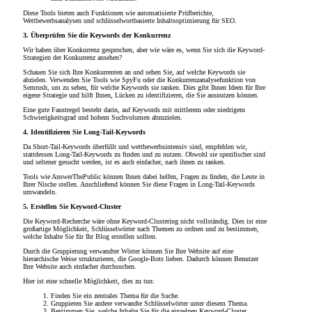
Diese Tools bieten auch Funktionen wie automatisierte Prüfberichte,
Wettbewerbsanalysen und schlüsselwortbasierte Inhaltsoptimierung für SEO.
3. Überprüfen Sie die Keywords der Konkurrenz
Wir haben über Konkurrenz gesprochen, aber wie wäre es, wenn Sie sich die Keyword-
Strategien der Konkurrenz ansehen?
Schauen Sie sich Ihre Konkurrenten an und sehen Sie, auf welche Keywords sie
abzielen. Verwenden Sie Tools wie SpyFu oder die Konkurrenzanalysefunktion von
Semrush, um zu sehen, für welche Keywords sie ranken. Dies gibt Ihnen Ideen für Ihre
eigene Strategie und hilft Ihnen, Lücken zu identifizieren, die Sie ausnutzen können.
Eine gute Faustregel besteht darin, auf Keywords mit mittlerem oder niedrigem
Schwierigkeitsgrad und hohem Suchvolumen abzuzielen.
4. Identifizieren Sie Long-Tail-Keywords
Da Short-Tail-Keywords überfüllt und wettbewerbsintensiv sind, empfehlen wir,
stattdessen Long-Tail-Keywords zu finden und zu nutzen. Obwohl sie spezifischer sind
und seltener gesucht werden, ist es auch einfacher, nach ihnen zu ranken.
Tools wie AnswerThePublic können Ihnen dabei helfen, Fragen zu finden, die Leute in
Ihrer Nische stellen. Anschließend können Sie diese Fragen in Long-Tail-Keywords
umwandeln.
5. Erstellen Sie Keyword-Cluster
Die Keyword-Recherche wäre ohne Keyword-Clustering nicht vollständig. Dies ist eine
großartige Möglichkeit, Schlüsselwörter nach Themen zu ordnen und zu bestimmen,
welche Inhalte Sie für Ihr Blog erstellen sollten.
Durch die Gruppierung verwandter Wörter können Sie Ihre Website auf eine
hierarchische Weise strukturieren, die Google-Bots lieben. Dadurch können Benutzer
Ihre Website auch einfacher durchsuchen.
Hier ist eine schnelle Möglichkeit, dies zu tun:
Finden Sie ein zentrales Thema für die Suche.
Gruppieren Sie andere verwandte Schlüsselwörter unter diesem Thema.
Bestimmen Sie, welche Inhalte Sie für die einzelnen Keyword-Cluster