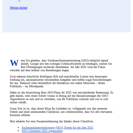
Weitere Artikel
W
enn Sie glauben, dass Suchmaschinenoptimierung (SEO) lediglich darauf
abzielt, Google mit den richtigen Schlüsselwörtern zu beruhigen, sollten Sie
Ihre Überlegungen nochmals überdenken. Im Jahr 2025 wird der Fokus
verstärkt auf dem Aufbau von Beziehungen liegen.
Zwar nehmen künstliche Intelligenz (KI) und maschinelles Lernen eine dominante
Stellung ein, automatisieren verschiedene Aufgaben und treffen sogar Entscheidungen
für uns. Dennoch steht letztendlich die Interaktion mit realen Menschen – Ihrem
Publikum – im Mittelpunkt.
Daher ist die Ausrichtung Ihres SEO-Plans für 2025 von entscheidender Bedeutung. Es
geht darum, stets einen Schritt voraus in Bezug auf die Aktualisierungen des SEO-
Algorithmus zu sein und zu verstehen, was Ihr Publikum wünscht und wie es sich
online verhält.
Unser Ziel ist es, dass dieser Blog Ihr Leitfaden ist, vollgepackt mit den neuesten
Trends und einer umfassenden Checkliste, um sicherzustellen, dass Sie alle relevanten
Kriterien erfüllen.
Hier erhalten Sie eine Zusammenfassung des Inhalts dieser Checkliste.
Suchmaschinenoptimierung (SEO) Trends für das Jahr 2025
SEO Checkliste 2025 organisieren