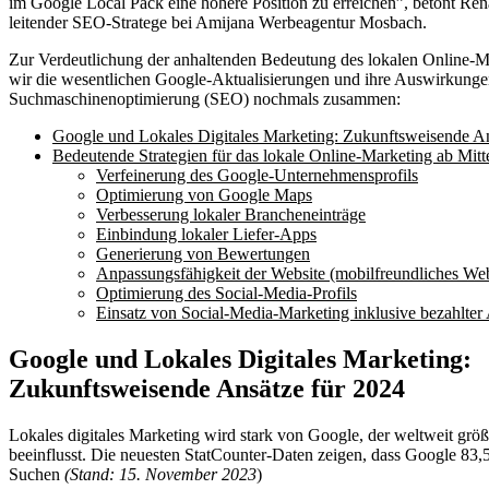
im Google Local Pack eine höhere Position zu erreichen”, betont Rena
leitender SEO-Stratege bei Amijana Werbeagentur Mosbach.
Zur Verdeutlichung der anhaltenden Bedeutung des lokalen Online-M
wir die wesentlichen Google-Aktualisierungen und ihre Auswirkunge
Suchmaschinenoptimierung (SEO) nochmals zusammen:
Google und Lokales Digitales Marketing: Zukunftsweisende An
Bedeutende Strategien für das lokale Online-Marketing ab Mitt
Verfeinerung des Google-Unternehmensprofils
Optimierung von Google Maps
Verbesserung lokaler Brancheneinträge
Einbindung lokaler Liefer-Apps
Generierung von Bewertungen
Anpassungsfähigkeit der Website (mobilfreundliches We
Optimierung des Social-Media-Profils
Einsatz von Social-Media-Marketing inklusive bezahlter
Google und Lokales Digitales Marketing:
Zukunftsweisende Ansätze für 2024
Lokales digitales Marketing wird stark von Google, der weltweit grö
beeinflusst. Die neuesten StatCounter-Daten zeigen, dass Google 83,
Suchen
(Stand: 15. November 2023
)