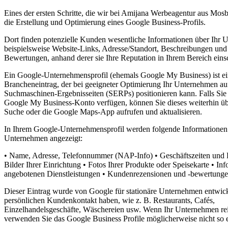
Eines der ersten Schritte, die wir bei Amijana Werbeagentur aus Mosb
die Erstellung und Optimierung eines Google Business-Profils.
Dort finden potenzielle Kunden wesentliche Informationen über Ihr 
beispielsweise Website-Links, Adresse/Standort, Beschreibungen und
Bewertungen, anhand derer sie Ihre Reputation in Ihrem Bereich ein
Ein Google-Unternehmensprofil (ehemals Google My Business) ist ei
Brancheneintrag, der bei geeigneter Optimierung Ihr Unternehmen auf
Suchmaschinen-Ergebnisseiten (SERPs) positionieren kann. Falls Sie b
Google My Business-Konto verfügen, können Sie dieses weiterhin üb
Suche oder die Google Maps-App aufrufen und aktualisieren.
In Ihrem Google-Unternehmensprofil werden folgende Informationen
Unternehmen angezeigt:
• Name, Adresse, Telefonnummer (NAP-Info) • Geschäftszeiten und B
Bilder Ihrer Einrichtung • Fotos Ihrer Produkte oder Speisekarte • In
angebotenen Dienstleistungen • Kundenrezensionen und -bewertung
Dieser Eintrag wurde von Google für stationäre Unternehmen entwick
persönlichen Kundenkontakt haben, wie z. B. Restaurants, Cafés,
Einzelhandelsgeschäfte, Wäschereien usw. Wenn Ihr Unternehmen rein
verwenden Sie das Google Business Profile möglicherweise nicht so e