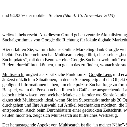
und 94,92 % der mobilen Suchen
(Stand: 15. November 2023
)
weltweit beherrscht. Aus diesem Grund geben zentrale Aktualisierun
Suchalgorithmus von Google die Richtung für lokale digitale Marketin
Hier erfahren Sie, warum lokales Online-Marketing dank Google weit
bleibt: Das Unternehmen hat Multisearch eingeführt, eines seiner „be
Suchupdates“, mit dem Benutzer eine Google-Suche sowohl mit Text 
Bildern durchführen können, um genau das zu finden, wonach sie su
Multisearch
fungiert als zusätzliche Funktion zu
Google Lens
und erwe
äußerst nützlich in Situationen, in denen Sie neugierig auf ein Objekt 
genügend Informationen haben, um eine präzise Suchanfrage zu form
Beispiel, wenn die Person neben Ihnen im Café eine ansprechende La
jedoch nicht wissen, von welcher Marke sie ist oder wo Sie sie kauf
eignet sich Multisearch ideal, wenn Sie im Supermarkt mehr als 20 O
durchgehen und Ihre Auswahl auf Artikel beschränken möchten, die 
entsprechen. Auch beim Durchblättern einer gedruckten Zeitschrift, 
kaufen möchten, zeigt sich Multisearch als hilfreiches Werkzeug.
Der herausragende Aspekt von Multisearch ist die “in meiner Nähe”-