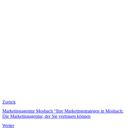
Zurück
Marketingagentur Mosbach “Ihre Marketingstrategen in Mosbach:
Die Marketingagentur, der Sie vertrauen können
Weiter