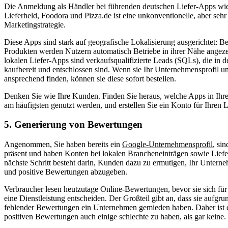
Die Anmeldung als Händler bei führenden deutschen Liefer-Apps wie
Lieferheld, Foodora und Pizza.de ist eine unkonventionelle, aber sehr 
Marketingstrategie.
Diese Apps sind stark auf geografische Lokalisierung ausgerichtet: B
Produkten werden Nutzern automatisch Betriebe in ihrer Nähe angeze
lokalen Liefer-Apps sind verkaufsqualifizierte Leads (SQLs), die i
kaufbereit und entschlossen sind. Wenn sie Ihr Unternehmensprofil u
ansprechend finden, können sie diese sofort bestellen.
Denken Sie wie Ihre Kunden. Finden Sie heraus, welche Apps in Ihr
am häufigsten genutzt werden, und erstellen Sie ein Konto für Ihren 
5. Generierung von Bewertungen
Angenommen, Sie haben bereits ein
Google-Unternehmensprofil
, si
präsent und haben Konten bei lokalen
Brancheneinträgen
sowie
Lief
nächste Schritt besteht darin, Kunden dazu zu ermutigen, Ihr Unter
und positive Bewertungen abzugeben.
Verbraucher lesen heutzutage Online-Bewertungen, bevor sie sich für
eine Dienstleistung entscheiden. Der Großteil gibt an, dass sie aufgru
fehlender Bewertungen ein Unternehmen gemieden haben. Daher ist es
positiven Bewertungen auch einige schlechte zu haben, als gar keine.