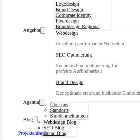
Logodesign
Brand Design
Corporate Identity
Flyerdesign
Branddesign Regional
Angebot
Webdesign
Erstellung performanter Webseiten
SEO Optimierung
Suchmaschinenoptimierung für
perfekte Auffindbarkeit
Brand Design
Der optimale erste und bleibende Eindruc
Agentur
Über uns
Standorte
Kundenmeinungen
Blog
Webdesign Blog
SEO Blog
Projektanfrage
Brand Blog