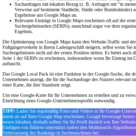
Suchanfragen mit lokalem Bezug (z. B. Anfragen mit “in mein
Verweise auf bestimmte Stadtteile, Städte oder Bundesländer) 
Ergebnisse aus Google Maps an.
Relevante Einträge in Google Maps erscheinen oft auf der erste
Suchergebnisseiten (SERPs), manchmal sogar vor dem organis
Ergebnis.
Die Optimierung von Google Maps kann den Website-Traffic und de
Fußgängerverkehr in Ihrem Ladengeschäft steigern, selbst wenn Sie i
Suchergebnissen nicht auf der ersten Position stehen. Es bietet auch d
Seite 1 der SERPs zu erscheinen, insbesondere wenn Ihr Eintrag im 
auftaucht.
Das Google Local Pack ist eine Funktion in der Google-Suche, die dr
Unternehmen anzeigt, die für die Suchanfrage des Nutzers relevant s
einer Karte, die ihre Standorte zeigt.
Um eine Google-Karte für Ihr Unternehmen zu erstellen und zu verwal
Einrichtung eines Google-Unternehmensprofils notwendig.
TIPP:
Laden Sie regelmäßig Fotos und Videos in Ihr Google-Untern
damit sie auf Ihrer Google Map erscheinen. Google bevorzugt Seiten m
neuen Inhalten, deshalb sollten Sie Ihr Profil ähnlich wie Ihre Websi
Einfügen von Bildern unterstützt zudem den Multisearch-Algorithmus 
Verbesserung des Rankings in Suchmaschinen bei.