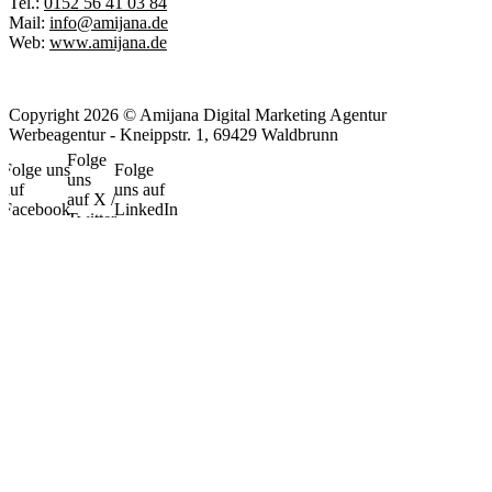
Tel.:
0152 56 41 03 84
Mail:
info@amijana.de
Web:
www.amijana.de
Copyright 2026 © Amijana Digital Marketing Agentur
Werbeagentur - Kneippstr. 1, 69429 Waldbrunn
Folge
Folge uns
Folge
uns
auf
uns auf
auf X /
Facebook
LinkedIn
Twitter