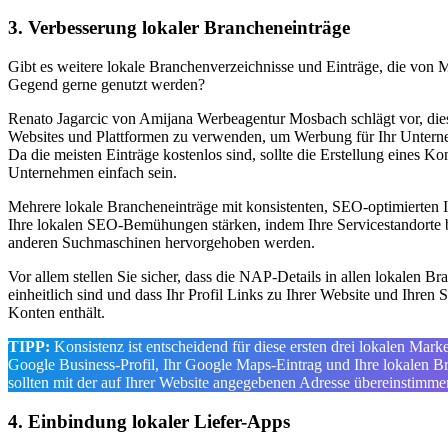
3. Verbesserung lokaler Brancheneinträge
Gibt es weitere lokale Branchenverzeichnisse und Einträge, die von 
Gegend gerne genutzt werden?
Renato Jagarcic von Amijana Werbeagentur Mosbach schlägt vor, dies
Websites und Plattformen zu verwenden, um Werbung für Ihr Unter
Da die meisten Einträge kostenlos sind, sollte die Erstellung eines Kon
Unternehmen einfach sein.
Mehrere lokale Brancheneinträge mit konsistenten, SEO-optimierten 
Ihre lokalen SEO-Bemühungen stärken, indem Ihre Servicestandorte
anderen Suchmaschinen hervorgehoben werden.
Vor allem stellen Sie sicher, dass die NAP-Details in allen lokalen B
einheitlich sind und dass Ihr Profil Links zu Ihrer Website und Ihren 
Konten enthält.
TIPP:
Konsistenz ist entscheidend für diese ersten drei lokalen Marke
Google Business-Profil, Ihr Google Maps-Eintrag und Ihre lokalen B
sollten mit der auf Ihrer Website angegebenen Adresse übereinstimme
4. Einbindung lokaler Liefer-Apps