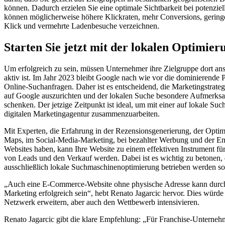
können. Dadurch erzielen Sie eine optimale Sichtbarkeit bei potenzi
können möglicherweise höhere Klickraten, mehr Conversions, gering
Klick und vermehrte Ladenbesuche verzeichnen.
Starten Sie jetzt mit der lokalen Optimier
Um erfolgreich zu sein, müssen Unternehmer ihre Zielgruppe dort an
aktiv ist. Im Jahr 2023 bleibt Google nach wie vor die dominierende P
Online-Suchanfragen. Daher ist es entscheidend, die Marketingstrate
auf Google auszurichten und der lokalen Suche besondere Aufmerksa
schenken. Der jetzige Zeitpunkt ist ideal, um mit einer auf lokale Such
digitalen Marketingagentur zusammenzuarbeiten.
Mit Experten, die Erfahrung in der Rezensionsgenerierung, der Opti
Maps, im Social-Media-Marketing, bei bezahlter Werbung und der E
Websites haben, kann Ihre Website zu einem effektiven Instrument fü
von Leads und den Verkauf werden. Dabei ist es wichtig zu betonen, 
ausschließlich lokale Suchmaschinenoptimierung betrieben werden sol
„Auch eine E-Commerce-Website ohne physische Adresse kann durch 
Marketing erfolgreich sein“, hebt Renato Jagarcic hervor. Dies würde
Netzwerk erweitern, aber auch den Wettbewerb intensivieren.
Renato Jagarcic gibt die klare Empfehlung: „Für Franchise-Unterneh