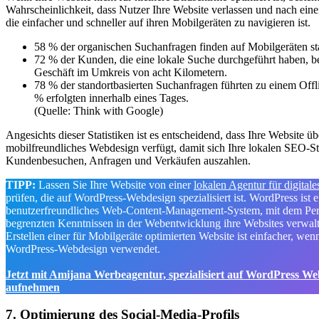
Wahrscheinlichkeit, dass Nutzer Ihre Website verlassen und nach eine
die einfacher und schneller auf ihren Mobilgeräten zu navigieren ist.
58 % der organischen Suchanfragen finden auf Mobilgeräten sta
72 % der Kunden, die eine lokale Suche durchgeführt haben, b
Geschäft im Umkreis von acht Kilometern.
78 % der standortbasierten Suchanfragen führten zu einem Off
% erfolgten innerhalb eines Tages.
(Quelle: Think with Google)
Angesichts dieser Statistiken ist es entscheidend, dass Ihre Website üb
mobilfreundliches Webdesign verfügt, damit sich Ihre lokalen SEO-St
Kundenbesuchen, Anfragen und Verkäufen auszahlen.
TIPP:
Lassen Sie Ihre Website von einer
lokalen Agentur für digital
prüfen, die auf WordPress-Webdesign spezialisiert ist. WordPress ist e
benutzerfreundliches Web-Content-Management-System, mit dem Per
begrenzten Kenntnissen in der Webentwicklung ihre Websites verwal
Erstellen einer für Mobilgeräte optimierten Website ist einfacher, we
WordPress-Webdesign verwendet.
Jetzt mit Amijana Werbeagentur, spezialisiert auf WordPress W
aufnehmen
7. Optimierung des Social-Media-Profils