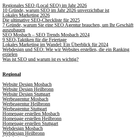
Regionales SEO (Local SEO) im Jahr 2026
10 Gründe, warum SEO im Jahr 2026 unverzichtbar ist
Lokales Marketing 2026
Die ultimative SEO-Checkliste für 2025
7 Gründe, warum Sie eine SEO Agentur brauchen, um Ihr Geschäft
auszubauen
SEO Mosbach – SEO Trends Mosbach 2024
9 SEO-Taktiken für die Feiertage
Lokales Marketing im Wandel: Ein Überblick für 2024
Webdesign und SEO: Wie wir Websites erstellen, die ein Ranking
erzielen
Was ist SEO und warum ist es wichtig?
Regional
Website Design Mosbach
Website Design Heilbronn
Website Design Stuttgart
Werbeagentur Mosbach
Werbeagentur Heilbronn
Werbeagentur Stuttgart
Homepage erstellen Mosbach
Homepage erstellen Heilbronn
Homepage erstellen Stuttgart
Webdesign Mosbach
Webdesign Heilbronn