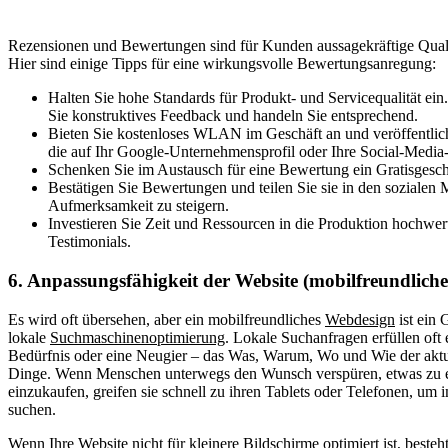
Rezensionen und Bewertungen sind für Kunden aussagekräftige Quali
Hier sind einige Tipps für eine wirkungsvolle Bewertungsanregung:
Halten Sie hohe Standards für Produkt- und Servicequalität ein
Sie konstruktives Feedback und handeln Sie entsprechend.
Bieten Sie kostenloses WLAN im Geschäft an und veröffentli
die auf Ihr Google-Unternehmensprofil oder Ihre Social-Media
Schenken Sie im Austausch für eine Bewertung ein Gratisgesc
Bestätigen Sie Bewertungen und teilen Sie sie in den sozialen
Aufmerksamkeit zu steigern.
Investieren Sie Zeit und Ressourcen in die Produktion hochwer
Testimonials.
6. Anpassungsfähigkeit der Website (mobilfreundlich
Es wird oft übersehen, aber ein mobilfreundliches
Webdesign
ist ein 
lokale
Suchmaschinenoptimierung
. Lokale Suchanfragen erfüllen oft 
Bedürfnis oder eine Neugier – das Was, Warum, Wo und Wie der aktue
Dinge. Wenn Menschen unterwegs den Wunsch verspüren, etwas zu 
einzukaufen, greifen sie schnell zu ihren Tablets oder Telefonen, um i
suchen.
Wenn Ihre Website nicht für kleinere Bildschirme optimiert ist, besteh