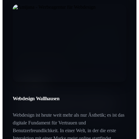
Printdesign Wallhausen
SEO Wallhausen
In einer digitalen Welt schafft Haptik einen bleibenden
Wert. Printprodukte vermitteln Beständigkeit und
Qualität, die man buchstäblich in den Händen halten
Webdesign Wallhausen
Wer bei Google nicht gefunden wird, existiert für den
kann.
Großteil des Marktes nicht. SEO ist der Hebel, der Ihre
Zielgruppe genau im Moment des Interesses abholt.
Webdesign ist heute weit mehr als nur Ästhetik; es ist das
digitale Fundament für Vertrauen und
Benutzerfreundlichkeit. In einer Welt, in der die erste
Interaktion mit einer Marke meist online stattfindet,