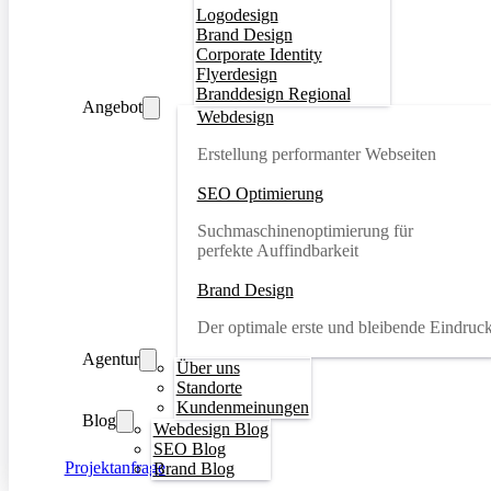
Logodesign
Brand Design
Corporate Identity
Flyerdesign
Branddesign Regional
Angebot
Webdesign
Erstellung performanter Webseiten
SEO Optimierung
Suchmaschinenoptimierung für
perfekte Auffindbarkeit
Brand Design
Der optimale erste und bleibende Eindruc
Agentur
Über uns
Standorte
Kundenmeinungen
Blog
Webdesign Blog
SEO Blog
Projektanfrage
Brand Blog