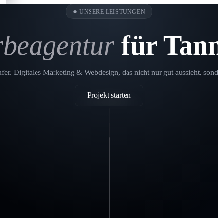
●
UNSERE LEISTUNGEN
beagentur
für Tan
er. Digitales Marketing & Webdesign, das nicht nur gut aussieht, sond
Projekt starten
Printdesign
Tannhausen
SEO
Tannhausen
In einer
Webdesign
digitalen