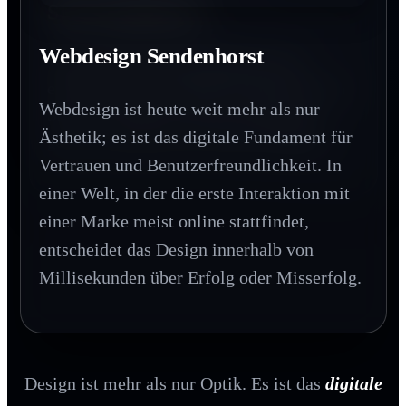
SEO Sendenhorst
In einer digitalen Welt schafft Haptik einen
bleibenden Wert. Printprodukte vermitteln
Webdesign Sendenhorst
Wer bei Google nicht gefunden wird,
Beständigkeit und Qualität, die man
existiert für den Großteil des Marktes nicht.
buchstäblich in den Händen halten kann.
Webdesign ist heute weit mehr als nur
SEO ist der Hebel, der Ihre Zielgruppe
Ästhetik; es ist das digitale Fundament für
genau im Moment des Interesses abholt.
Vertrauen und Benutzerfreundlichkeit. In
einer Welt, in der die erste Interaktion mit
einer Marke meist online stattfindet,
entscheidet das Design innerhalb von
Millisekunden über Erfolg oder Misserfolg.
Design ist mehr als nur Optik. Es ist das
digitale