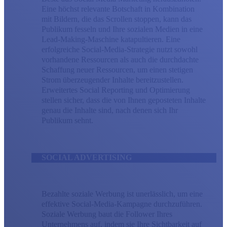
Eine höchst relevante Botschaft in Kombination
mit Bildern, die das Scrollen stoppen, kann das
Publikum fesseln und Ihre sozialen Medien in eine
Lead-Making-Maschine katapultieren. Eine
erfolgreiche Social-Media-Strategie nutzt sowohl
vorhandene Ressourcen als auch die durchdachte
Schaffung neuer Ressourcen, um einen stetigen
Strom überzeugender Inhalte bereitzustellen.
Erweitertes Social Reporting und Optimierung
stellen sicher, dass die von Ihnen geposteten Inhalte
genau die Inhalte sind, nach denen sich Ihr
Publikum sehnt.
SOCIAL ADVERTISING
Bezahlte soziale Werbung ist unerlässlich, um eine
effektive Social-Media-Kampagne durchzuführen.
Soziale Werbung baut die Follower Ihres
Unternehmens auf, indem sie Ihre Sichtbarkeit auf