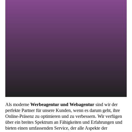
nicht zuerst dort anfangen. Wir haben erfolgreichen
Marken geholfen, ihren Traffic zu steigern,
Markenbekanntheit aufzubauen und ihr Endergebnis
mit unserem fachmännischen Website-Design und
unserer Entwicklung zu steigern.
Als moderne
Werbeagentur und Webagentur
sind wir der
perfekte Partner für unsere Kunden, wenn es darum geht, ihre
Online-Präsenz zu optimieren und zu verbessern. Wir verfügen
über ein breites Spektrum an Fähigkeiten und Erfahrungen und
bieten einen umfassenden Service, der alle Aspekte der