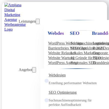
Leistungen
Webdesign
SEO
Brandde
WordPress Webdesign
Suchmaschinenoptimier
Logodesi
Barrierefreies Webdesign
SEO Checkliste 2026
Brand Des
Website Relaunch
Lokales Marketing
Corporate 
Website Wartung
10 Gründe für SEO
Flyerdesi
WordPress Agentur
Regionales SEO
Branddesi
Angebot
Webdesign
Erstellung performanter Webseiten
SEO Optimierung
Suchmaschinenoptimierung für
perfekte Auffindbarkeit