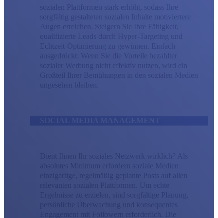
sozialen Plattformen stark erhöht, sodass Ihre
sorgfältig gestalteten sozialen Inhalte motiviertere
Augen erreichen. Steigern Sie Ihre Fähigkeit,
qualifizierte Leads durch Hyper-Targeting und
Echtzeit-Optimierung zu gewinnen. Einfach
ausgedrückt: Wenn Sie die Vorteile bezahlter
sozialer Werbung nicht effektiv nutzen, wird ein
Großteil Ihrer Bemühungen in den sozialen Medien
ungesehen bleiben.
SOCIAL MEDIA MANAGEMENT
Dient Ihnen Ihr soziales Netzwerk wirklich? Als
absolutes Minimum erfordern soziale Medien
einzigartige, regelmäßig geplante Posts auf allen
relevanten sozialen Plattformen. Um echte
Ergebnisse zu erzielen, sind sorgfältige Planung,
persönliche Überwachung und konsequentes
Engagement mit Followern erforderlich. Die