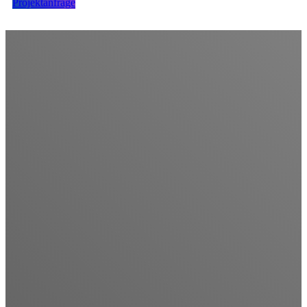
Projektanfrage
Digitale Strategie
Erwarten Sie mehr von Ihrem digitalen Marketing.
Es ist vielleicht keine Raketenwissenschaft, aber um das Beste
aus dem digitalen Marketing herauszuholen, ist ein tiefes
Verständnis des Zwecks, der Möglichkeiten und der sich ständig
weiterentwickelnden Technologie jeder digitalen Plattform
erforderlich. Kluge Marketer wissen, wie man Strategien über
alle Kanäle hinweg integriert, um Marketingziele optimal zu