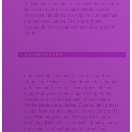
Wirksamkeit schwinden mit der Zeit, wenn nicht in
sie investiert wird. Eine starke Marke inspiriert
Mitarbeiter, durchbricht das digitale Durcheinander
und motiviert Kunden. Nichts ist in Ihrem
Kommunikationsarsenal wichtiger als eine solide
Marke.
WERBETEXTEN
Gutes Schreiben ist unerlässlich. Es kann Ihre
Marke zum Leben erwecken, Kundenbeziehungen
aufbauen und Sie von der Konkurrenz abheben.
Copywriting ist der unbesungene Held, der das
Geschwätz durchbrechen kann, um eine starke
Markengeschichte zu liefern. Darüber hinaus muss
die allerbeste Kopie einiges an Gewicht heben. Es
muss Marketingziele und Verkaufs-ROI durch
sorgfältige Recherche, durchdachte Inhaltsplanung
und strategische Suchoptimierung erreichen.