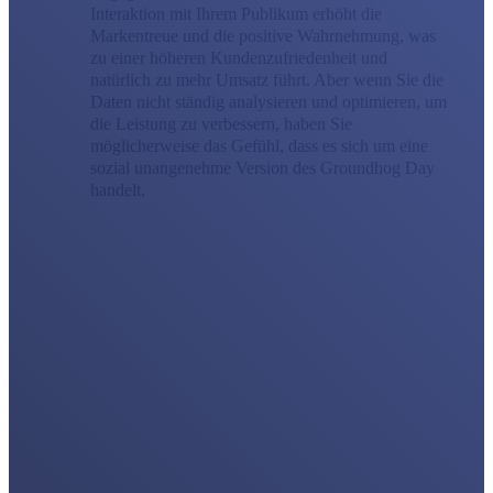
Interaktion mit Ihrem Publikum erhöht die
Markentreue und die positive Wahrnehmung, was
zu einer höheren Kundenzufriedenheit und
natürlich zu mehr Umsatz führt. Aber wenn Sie die
Daten nicht ständig analysieren und optimieren, um
die Leistung zu verbessern, haben Sie
möglicherweise das Gefühl, dass es sich um eine
sozial unangenehme Version des Groundhog Day
handelt.
Social Media Marketing
Die beste Social-Media-Marketingstrategie besteht nicht nur
darin, aktiv zu bleiben; man muss darin versunken sein. Als
Social-Media-Marketingagentur arbeiten wir mit Ihnen
zusammen, um eine vollständige Unterstützung für soziale
Kampagnen bereitzustellen, oder wir können eine Erweiterung
Ihres internen Teams werden. Vermarkten Sie Ihre Marke
strategischer über alle sozialen Kanäle hinweg, um echte