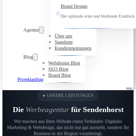
Brand Design
Der optimale erste und bleibende Eindruck
Agentur
Über uns
Standorte
Kundenmeinungen
Blog
Webdesign Blog
SEO Blog
Brand Blog
Projektanfrage
●
UNSERE LEISTUNGEN
Die
Werbeagentur
für Sendenhorst
Wir machen aus Ihrer Website einen Verkäufer. Digitales
Marketing & Webdesign, das nicht nur gut aussieht, sondern Ihr
Business in der Region voranbringt.