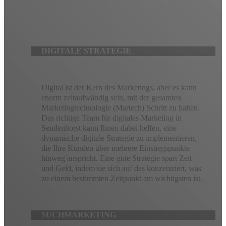
erreichen. Unser Team aus digitalen Vordenkern wird mit Ihnen
zusammenarbeiten, um eine maßgeschneiderte digitale
Marketingstrategie zu erstellen, die vollständig nachverfolgbar
und vollständig optimierbar ist.
DIGITALE STRATEGIE
Digital ist der Kern des Marketings, aber es kann
enorm zeitaufwändig sein, mit der gesamten
Marketingtechnologie (Martech) Schritt zu halten.
Das richtige Team für digitales Marketing in
Sendenhorst kann Ihnen dabei helfen, eine
dynamische digitale Strategie zu implementieren,
die Ihre Kunden über mehrere Einstiegspunkte
hinweg anspricht. Eine gute Strategie spart Zeit
und Geld, indem sie sich auf das konzentriert, was
zu einem bestimmten Zeitpunkt am wichtigsten ist.
SUCHMARKETING