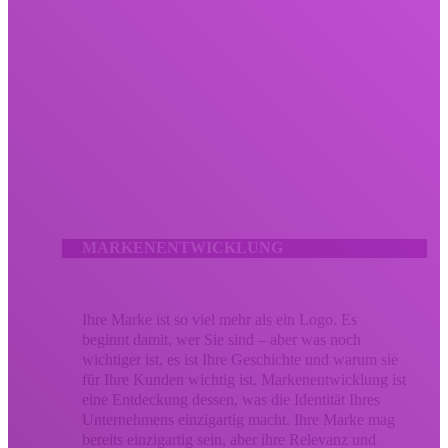
Lassen Sie Ihr kreatives Marketing nicht verpuffen.
Wir bringen Menschen durch umsetzbare Meilensteine ​​mit
mutiger Kreativität, die Ergebnisse liefert. Unsere kreativen
Dienstleistungen kombinieren bewährte Strategie und Design zu
gleichen Teilen, um den Eindruck zu stärken, den Ihre Marke
bei Ihrem Publikum hinterlässt. Ob es sich um eine
Überarbeitung der Markenidentität oder eine verbesserte
Kampagne handelt, Ihr kreatives Marketing sollte Ihr
Unternehmen so unvergesslich machen wie den Wert, den Sie
bringen.
MARKENENTWICKLUNG
Ihre Marke ist so viel mehr als ein Logo. Es
beginnt damit, wer Sie sind – aber was noch
wichtiger ist, es ist Ihre Geschichte und warum sie
für Ihre Kunden wichtig ist. Markenentwicklung ist
eine Entdeckung dessen, was die Identität Ihres
Unternehmens einzigartig macht. Ihre Marke mag
bereits einzigartig sein, aber ihre Relevanz und