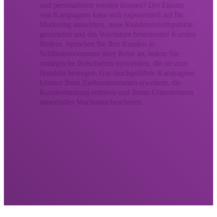
und personalisiert werden können? Der Einsatz
von Kampagnen kann sich exponentiell auf Ihr
Marketing auswirken, neue Kundeneintrittspunkte
generieren und das Wachstum bestehender Kunden
fördern. Sprechen Sie Ihre Kunden in
Schlüsselmomenten ihrer Reise an, indem Sie
strategische Botschaften verwenden, die sie zum
Handeln bewegen. Gut durchgeführte Kampagnen
können Ihren Zielkundenstamm erweitern, die
Kundenbindung erhöhen und Ihrem Unternehmen
dauerhaftes Wachstum bescheren.