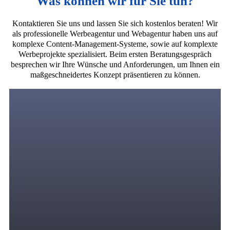
Was können wir für Sie tun?
Kontaktieren Sie uns und lassen Sie sich kostenlos beraten! Wir
als professionelle Werbeagentur und Webagentur haben uns auf
komplexe Content-Management-Systeme, sowie auf komplexte
Werbeprojekte spezialisiert. Beim ersten Beratungsgespräch
besprechen wir Ihre Wünsche und Anforderungen, um Ihnen ein
maßgeschneidertes Konzept präsentieren zu können.
Digitales Marketing
Wir bringen zielgerichtete und motivierte Zielgruppen
in Ihren Verkaufstrichter durch eine strategische
Kombination von PPC-Anzeigen über
Suchmaschinenwerbung, Display-Werbung,
Remarketing, Social Media Marketing, SEO und
andere Online-Werbekanäle, in denen Ihre Zielgruppe
ihre Zeit verbringt.