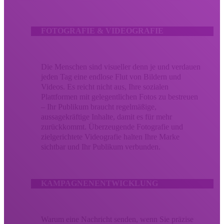
FOTOGRAFIE & VIDEOGRAFIE
Die Menschen sind visueller denn je und verdauen
jeden Tag eine endlose Flut von Bildern und
Videos. Es reicht nicht aus, Ihre sozialen
Plattformen mit gelegentlichen Fotos zu bestreuen
– Ihr Publikum braucht regelmäßige,
aussagekräftige Inhalte, damit es für mehr
zurückkommt. Überzeugende Fotografie und
zielgerichtete Videografie halten Ihre Marke
sichtbar und Ihr Publikum verbunden.
KAMPAGNENENTWICKLUNG
Warum eine Nachricht senden, wenn Sie präzise