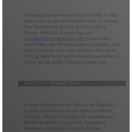
Suchmaschinenmarketing trifft potenzielle Kunden
dann, wenn sie am motiviertesten sind, zu handeln.
Eine Kombination aus Pay-per-Click (PPC),
Display-Werbung, Remarketing und
Suchmaschinenoptimierung (SEO)
kann Ihnen
dabei helfen, Ihre Marketingziele zu erreichen. Jede
dieser Strategien kann stark variieren, daher ist es
wichtig, einen Suchmaschinenmarketing-Partner zu
haben, der die größte Wirkung erzielen kann.
CONTENT MARKETING
Content-Marketing ist die Sprache des Digitalen –
es zieht neue Kunden an und bindet bestehende
Kunden, indem es lehrreiche oder unterhaltsame
Inhalte bereitstellt. Infografiken, Blogartikel,
Interviews, Fallstudien und mehr können