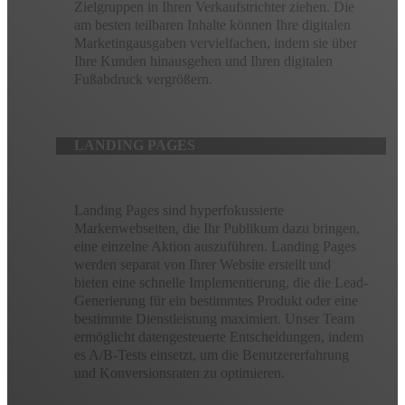
Zielgruppen in Ihren Verkaufstrichter ziehen. Die
am besten teilbaren Inhalte können Ihre digitalen
Marketingausgaben vervielfachen, indem sie über
Ihre Kunden hinausgehen und Ihren digitalen
Fußabdruck vergrößern.
LANDING PAGES
Landing Pages sind hyperfokussierte
Markenwebseiten, die Ihr Publikum dazu bringen,
eine einzelne Aktion auszuführen. Landing Pages
werden separat von Ihrer Website erstellt und
bieten eine schnelle Implementierung, die die Lead-
Generierung für ein bestimmtes Produkt oder eine
bestimmte Dienstleistung maximiert. Unser Team
ermöglicht datengesteuerte Entscheidungen, indem
es A/B-Tests einsetzt, um die Benutzererfahrung
und Konversionsraten zu optimieren.