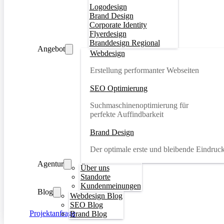
Logodesign
Brand Design
Corporate Identity
Flyerdesign
Branddesign Regional
Angebot
Webdesign
Erstellung performanter Webseiten
SEO Optimierung
Suchmaschinenoptimierung für
perfekte Auffindbarkeit
Brand Design
Der optimale erste und bleibende Eindruc
Agentur
Über uns
Standorte
Kundenmeinungen
Blog
Webdesign Blog
SEO Blog
Projektanfrage
Brand Blog