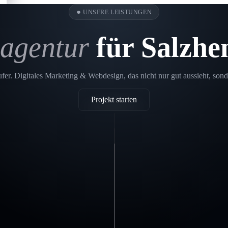
●
UNSERE LEISTUNGEN
agentur
für Salzh
er. Digitales Marketing & Webdesign, das nicht nur gut aussieht, sond
Projekt starten
Printdesign
Salzhemmendorf
SEO
Salzhemmendorf
Webdesign
In einer digitalen