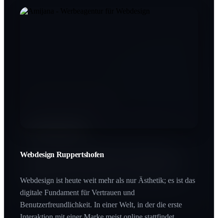
Printdesign Ruppertshofen
SEO Ruppertshofen
In einer digitalen Welt schafft Haptik einen bleibenden
Wert. Printprodukte vermitteln Beständigkeit und
Qualität, die man buchstäblich in den Händen halten
Webdesign Ruppertshofen
Wer bei Google nicht gefunden wird, existiert für den
kann.
Großteil des Marktes nicht. SEO ist der Hebel, der Ihre
Zielgruppe genau im Moment des Interesses abholt.
Webdesign ist heute weit mehr als nur Ästhetik; es ist das
digitale Fundament für Vertrauen und
Benutzerfreundlichkeit. In einer Welt, in der die erste
Interaktion mit einer Marke meist online stattfindet,