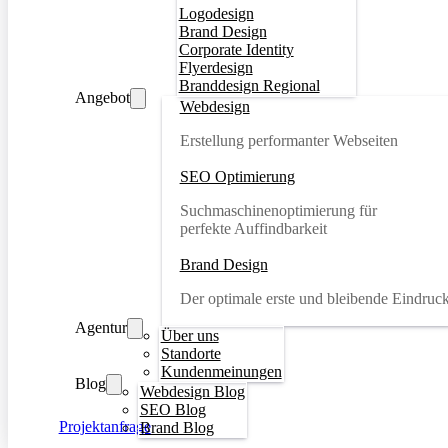
Logodesign
Brand Design
Corporate Identity
Flyerdesign
Branddesign Regional
Angebot
Webdesign
Erstellung performanter Webseiten
SEO Optimierung
Suchmaschinenoptimierung für
perfekte Auffindbarkeit
Brand Design
Der optimale erste und bleibende Eindruc
Agentur
Über uns
Standorte
Kundenmeinungen
Blog
Webdesign Blog
SEO Blog
Projektanfrage
Brand Blog