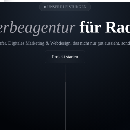
●
UNSERE LEISTUNGEN
rbeagentur
für Ra
er. Digitales Marketing & Webdesign, das nicht nur gut aussieht, sond
Projekt starten
Printdesign
Radeburg
SEO
Radeburg
In einer
Webdesign Radeburg
digitalen