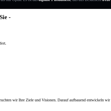
abholt.
Sie -
ert.
euchten wir Ihre Ziele und Visionen. Darauf aufbauend entwickeln wir ei