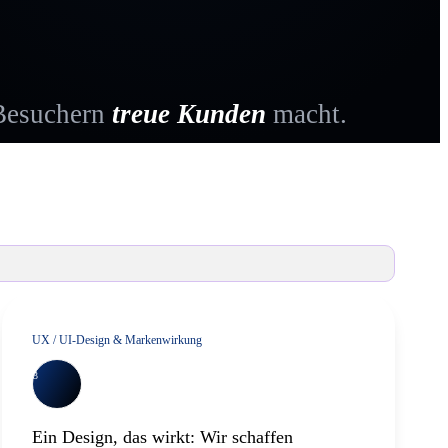
 Besuchern
treue Kunden
macht.
ign
lg.
UX / UI-Design & Markenwirkung
3
Ein Design, das wirkt: Wir schaffen