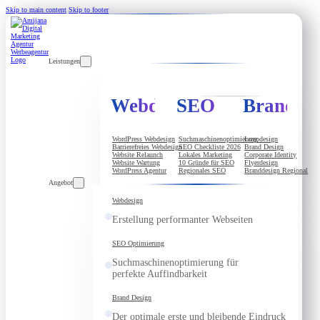
Skip to main content
Skip to footer
Leistungen
Webdesign
SEO
Brandde
WordPress Webdesign
Suchmaschinenoptimierung
Logodesign
Barrierefreies Webdesign
SEO Checkliste 2026
Brand Design
Website Relaunch
Lokales Marketing
Corporate Identity
Website Wartung
10 Gründe für SEO
Flyerdesign
WordPress Agentur
Regionales SEO
Branddesign Regional
Angebot
Webdesign
Erstellung performanter Webseiten
SEO Optimierung
Suchmaschinenoptimierung für
perfekte Auffindbarkeit
Brand Design
Der optimale erste und bleibende Eindruck