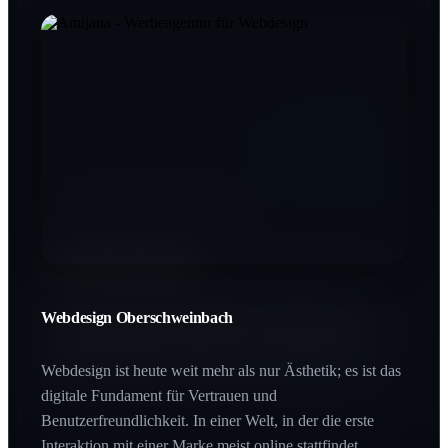
Printdesign Oberschweinbach
SEO Oberschweinbach
In einer digitalen Welt schafft Haptik einen bleibenden
Wert. Printprodukte vermitteln Beständigkeit und
Qualität, die man buchstäblich in den Händen halten
Webdesign Oberschweinbach
Wer bei Google nicht gefunden wird, existiert für den
kann.
Großteil des Marktes nicht. SEO ist der Hebel, der Ihre
Zielgruppe genau im Moment des Interesses abholt.
Webdesign ist heute weit mehr als nur Ästhetik; es ist das
digitale Fundament für Vertrauen und
Benutzerfreundlichkeit. In einer Welt, in der die erste
Interaktion mit einer Marke meist online stattfindet,