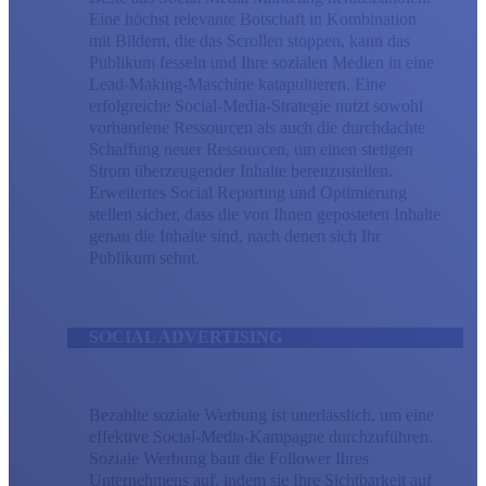
Eine höchst relevante Botschaft in Kombination
mit Bildern, die das Scrollen stoppen, kann das
Publikum fesseln und Ihre sozialen Medien in eine
Lead-Making-Maschine katapultieren. Eine
erfolgreiche Social-Media-Strategie nutzt sowohl
vorhandene Ressourcen als auch die durchdachte
Schaffung neuer Ressourcen, um einen stetigen
Strom überzeugender Inhalte bereitzustellen.
Erweitertes Social Reporting und Optimierung
stellen sicher, dass die von Ihnen geposteten Inhalte
genau die Inhalte sind, nach denen sich Ihr
Publikum sehnt.
SOCIAL ADVERTISING
Bezahlte soziale Werbung ist unerlässlich, um eine
effektive Social-Media-Kampagne durchzuführen.
Soziale Werbung baut die Follower Ihres
Unternehmens auf, indem sie Ihre Sichtbarkeit auf