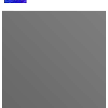
Projektanfrage
Digitale Strategie
Erwarten Sie mehr von Ihrem digitalen Marketing.
Es ist vielleicht keine Raketenwissenschaft, aber um das Beste
aus dem digitalen Marketing herauszuholen, ist ein tiefes
Verständnis des Zwecks, der Möglichkeiten und der sich ständig
weiterentwickelnden Technologie jeder digitalen Plattform
erforderlich. Kluge Marketer wissen, wie man Strategien über
alle Kanäle hinweg integriert, um Marketingziele optimal zu