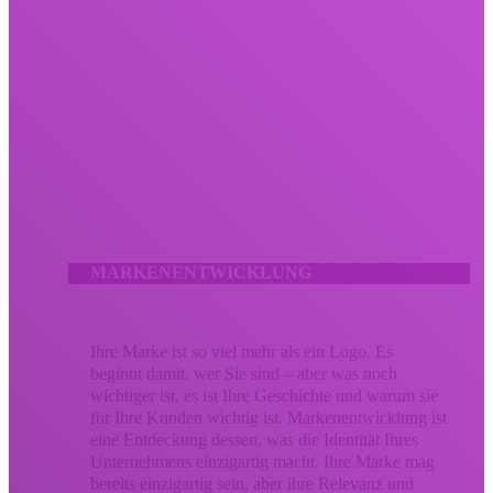
Lassen Sie Ihr kreatives Marketing nicht verpuffen.
Wir bringen Menschen durch umsetzbare Meilensteine ​​mit
mutiger Kreativität, die Ergebnisse liefert. Unsere kreativen
Dienstleistungen kombinieren bewährte Strategie und Design zu
gleichen Teilen, um den Eindruck zu stärken, den Ihre Marke
bei Ihrem Publikum hinterlässt. Ob es sich um eine
Überarbeitung der Markenidentität oder eine verbesserte
Kampagne handelt, Ihr kreatives Marketing sollte Ihr
Unternehmen so unvergesslich machen wie den Wert, den Sie
bringen.
MARKENENTWICKLUNG
Ihre Marke ist so viel mehr als ein Logo. Es
beginnt damit, wer Sie sind – aber was noch
wichtiger ist, es ist Ihre Geschichte und warum sie
für Ihre Kunden wichtig ist. Markenentwicklung ist
eine Entdeckung dessen, was die Identität Ihres
Unternehmens einzigartig macht. Ihre Marke mag
bereits einzigartig sein, aber ihre Relevanz und