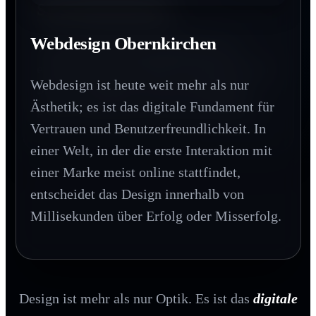
SEO Obernkirchen
In einer digitalen Welt schafft Haptik einen
bleibenden Wert. Printprodukte vermitteln
Webdesign Obernkirchen
Wer bei Google nicht gefunden wird,
Beständigkeit und Qualität, die man
existiert für den Großteil des Marktes nicht.
buchstäblich in den Händen halten kann.
Webdesign ist heute weit mehr als nur
SEO ist der Hebel, der Ihre Zielgruppe
Ästhetik; es ist das digitale Fundament für
genau im Moment des Interesses abholt.
Vertrauen und Benutzerfreundlichkeit. In
einer Welt, in der die erste Interaktion mit
einer Marke meist online stattfindet,
entscheidet das Design innerhalb von
Millisekunden über Erfolg oder Misserfolg.
Design ist mehr als nur Optik. Es ist das
digitale