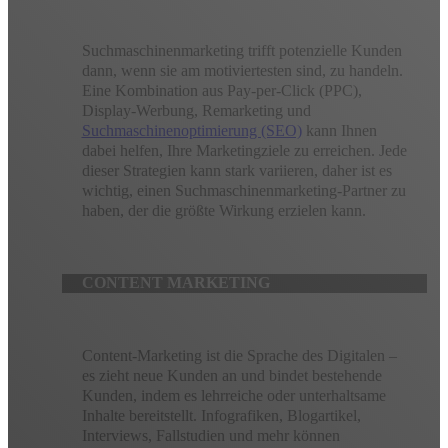
Suchmaschinenmarketing trifft potenzielle Kunden
dann, wenn sie am motiviertesten sind, zu handeln.
Eine Kombination aus Pay-per-Click (PPC),
Display-Werbung, Remarketing und
Suchmaschinenoptimierung (SEO)
kann Ihnen
dabei helfen, Ihre Marketingziele zu erreichen. Jede
dieser Strategien kann stark variieren, daher ist es
wichtig, einen Suchmaschinenmarketing-Partner zu
haben, der die größte Wirkung erzielen kann.
CONTENT MARKETING
Content-Marketing ist die Sprache des Digitalen –
es zieht neue Kunden an und bindet bestehende
Kunden, indem es lehrreiche oder unterhaltsame
Inhalte bereitstellt. Infografiken, Blogartikel,
Interviews, Fallstudien und mehr können