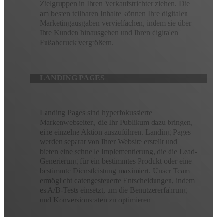
Zielgruppen in Ihren Verkaufstrichter ziehen. Die
am besten teilbaren Inhalte können Ihre digitalen
Marketingausgaben vervielfachen, indem sie über
Ihre Kunden hinausgehen und Ihren digitalen
Fußabdruck vergrößern.
LANDING PAGES
Landing Pages sind hyperfokussierte
Markenwebseiten, die Ihr Publikum dazu bringen,
eine einzelne Aktion auszuführen. Landing Pages
werden separat von Ihrer Website erstellt und
bieten eine schnelle Implementierung, die die Lead-
Generierung für ein bestimmtes Produkt oder eine
bestimmte Dienstleistung maximiert. Unser Team
ermöglicht datengesteuerte Entscheidungen, indem
es A/B-Tests einsetzt, um die Benutzererfahrung
und Konversionsraten zu optimieren.