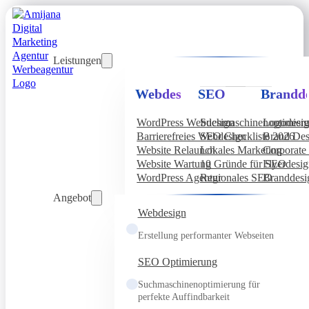
Leistungen
Webdesign
SEO
Brandde
WordPress Webdesign
Suchmaschinenoptimier
Logodesi
Barrierefreies Webdesign
SEO Checkliste 2026
Brand Des
Website Relaunch
Lokales Marketing
Corporate 
Website Wartung
10 Gründe für SEO
Flyerdesi
WordPress Agentur
Regionales SEO
Branddesi
Angebot
Webdesign
Erstellung performanter Webseiten
SEO Optimierung
Suchmaschinenoptimierung für
perfekte Auffindbarkeit