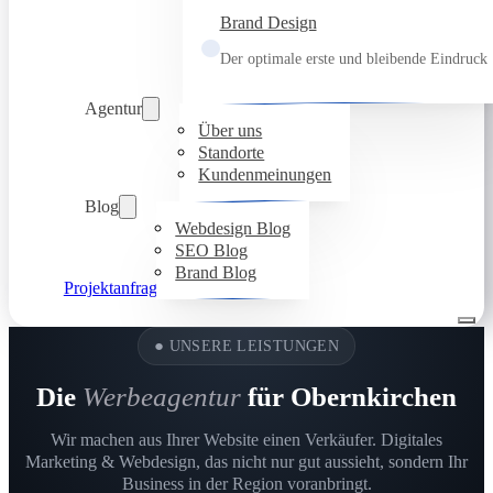
Brand Design
Der optimale erste und bleibende Eindruck
Agentur
Über uns
Standorte
Kundenmeinungen
Blog
Webdesign Blog
SEO Blog
Brand Blog
Projektanfrage
●
UNSERE LEISTUNGEN
Die
Werbeagentur
für Obernkirchen
Wir machen aus Ihrer Website einen Verkäufer. Digitales
Marketing & Webdesign, das nicht nur gut aussieht, sondern Ihr
Business in der Region voranbringt.