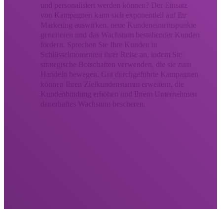
und personalisiert werden können? Der Einsatz
von Kampagnen kann sich exponentiell auf Ihr
Marketing auswirken, neue Kundeneintrittspunkte
generieren und das Wachstum bestehender Kunden
fördern. Sprechen Sie Ihre Kunden in
Schlüsselmomenten ihrer Reise an, indem Sie
strategische Botschaften verwenden, die sie zum
Handeln bewegen. Gut durchgeführte Kampagnen
können Ihren Zielkundenstamm erweitern, die
Kundenbindung erhöhen und Ihrem Unternehmen
dauerhaftes Wachstum bescheren.