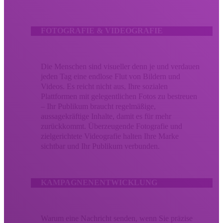
FOTOGRAFIE & VIDEOGRAFIE
Die Menschen sind visueller denn je und verdauen
jeden Tag eine endlose Flut von Bildern und
Videos. Es reicht nicht aus, Ihre sozialen
Plattformen mit gelegentlichen Fotos zu bestreuen
– Ihr Publikum braucht regelmäßige,
aussagekräftige Inhalte, damit es für mehr
zurückkommt. Überzeugende Fotografie und
zielgerichtete Videografie halten Ihre Marke
sichtbar und Ihr Publikum verbunden.
KAMPAGNENENTWICKLUNG
Warum eine Nachricht senden, wenn Sie präzise