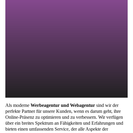
nicht zuerst dort anfangen. Wir haben erfolgreichen
Marken geholfen, ihren Traffic zu steigern,
Markenbekanntheit aufzubauen und ihr Endergebnis
mit unserem fachmännischen Website-Design und
unserer Entwicklung zu steigern.
Als moderne
Werbeagentur und Webagentur
sind wir der
perfekte Partner für unsere Kunden, wenn es darum geht, ihre
Online-Präsenz zu optimieren und zu verbessern. Wir verfügen
über ein breites Spektrum an Fähigkeiten und Erfahrungen und
bieten einen umfassenden Service, der alle Aspekte der