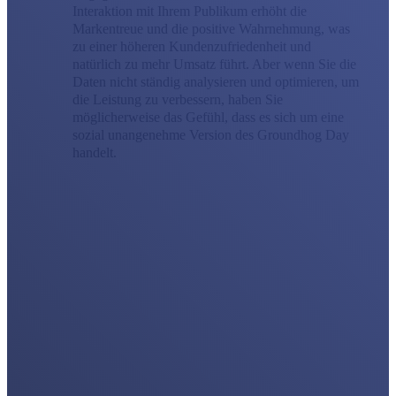
Interaktion mit Ihrem Publikum erhöht die
Markentreue und die positive Wahrnehmung, was
zu einer höheren Kundenzufriedenheit und
natürlich zu mehr Umsatz führt. Aber wenn Sie die
Daten nicht ständig analysieren und optimieren, um
die Leistung zu verbessern, haben Sie
möglicherweise das Gefühl, dass es sich um eine
sozial unangenehme Version des Groundhog Day
handelt.
Social Media Marketing
Die beste Social-Media-Marketingstrategie besteht nicht nur
darin, aktiv zu bleiben; man muss darin versunken sein. Als
Social-Media-Marketingagentur arbeiten wir mit Ihnen
zusammen, um eine vollständige Unterstützung für soziale
Kampagnen bereitzustellen, oder wir können eine Erweiterung
Ihres internen Teams werden. Vermarkten Sie Ihre Marke
strategischer über alle sozialen Kanäle hinweg, um echte