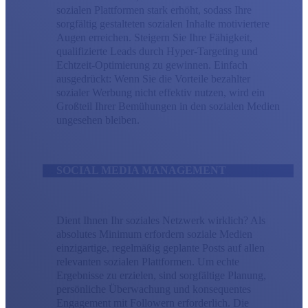
sozialen Plattformen stark erhöht, sodass Ihre
sorgfältig gestalteten sozialen Inhalte motiviertere
Augen erreichen. Steigern Sie Ihre Fähigkeit,
qualifizierte Leads durch Hyper-Targeting und
Echtzeit-Optimierung zu gewinnen. Einfach
ausgedrückt: Wenn Sie die Vorteile bezahlter
sozialer Werbung nicht effektiv nutzen, wird ein
Großteil Ihrer Bemühungen in den sozialen Medien
ungesehen bleiben.
SOCIAL MEDIA MANAGEMENT
Dient Ihnen Ihr soziales Netzwerk wirklich? Als
absolutes Minimum erfordern soziale Medien
einzigartige, regelmäßig geplante Posts auf allen
relevanten sozialen Plattformen. Um echte
Ergebnisse zu erzielen, sind sorgfältige Planung,
persönliche Überwachung und konsequentes
Engagement mit Followern erforderlich. Die