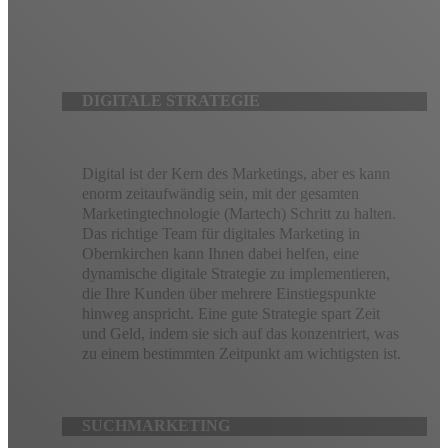
erreichen. Unser Team aus digitalen Vordenkern wird mit Ihnen
zusammenarbeiten, um eine maßgeschneiderte digitale
Marketingstrategie zu erstellen, die vollständig nachverfolgbar
und vollständig optimierbar ist.
DIGITALE STRATEGIE
Digital ist der Kern des Marketings, aber es kann
enorm zeitaufwändig sein, mit der gesamten
Marketingtechnologie (Martech) Schritt zu halten.
Das richtige Team für digitales Marketing in
Obernkirchen kann Ihnen dabei helfen, eine
dynamische digitale Strategie zu implementieren,
die Ihre Kunden über mehrere Einstiegspunkte
hinweg anspricht. Eine gute Strategie spart Zeit
und Geld, indem sie sich auf das konzentriert, was
zu einem bestimmten Zeitpunkt am wichtigsten ist.
SUCHMARKETING