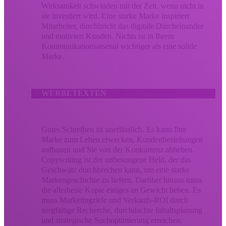
Wirksamkeit schwinden mit der Zeit, wenn nicht in
sie investiert wird. Eine starke Marke inspiriert
Mitarbeiter, durchbricht das digitale Durcheinander
und motiviert Kunden. Nichts ist in Ihrem
Kommunikationsarsenal wichtiger als eine solide
Marke.
WERBETEXTEN
Gutes Schreiben ist unerlässlich. Es kann Ihre
Marke zum Leben erwecken, Kundenbeziehungen
aufbauen und Sie von der Konkurrenz abheben.
Copywriting ist der unbesungene Held, der das
Geschwätz durchbrechen kann, um eine starke
Markengeschichte zu liefern. Darüber hinaus muss
die allerbeste Kopie einiges an Gewicht heben. Es
muss Marketingziele und Verkaufs-ROI durch
sorgfältige Recherche, durchdachte Inhaltsplanung
und strategische Suchoptimierung erreichen.