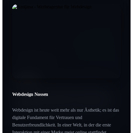
Printdesign Nossen
SEO Nossen
In einer digitalen Welt schafft Haptik einen bleibenden
Wert. Printprodukte vermitteln Beständigkeit und
Qualität, die man buchstäblich in den Händen halten
Webdesign Nossen
Wer bei Google nicht gefunden wird, existiert für den
kann.
Großteil des Marktes nicht. SEO ist der Hebel, der Ihre
Zielgruppe genau im Moment des Interesses abholt.
Webdesign ist heute weit mehr als nur Ästhetik; es ist das
digitale Fundament für Vertrauen und
Benutzerfreundlichkeit. In einer Welt, in der die erste
Interaktion mit einer Marke meist online stattfindet,