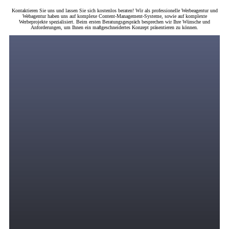
Kontaktieren Sie uns und lassen Sie sich kostenlos beraten! Wir als professionelle Werbeagentur und
Webagentur haben uns auf komplexe Content-Management-Systeme, sowie auf komplexte
Werbeprojekte spezialisiert. Beim ersten Beratungsgespräch besprechen wir Ihre Wünsche und
Anforderungen, um Ihnen ein maßgeschneidertes Konzept präsentieren zu können.
Digitales Marketing
Wir bringen zielgerichtete und motivierte Zielgruppen in Ihren Verkaufstrichter durch
eine strategische Kombination von PPC-Anzeigen über Suchmaschinenwerbung,
Display-Werbung, Remarketing, Social Media Marketing, SEO und andere Online-
Werbekanäle, in denen Ihre Zielgruppe ihre Zeit verbringt.