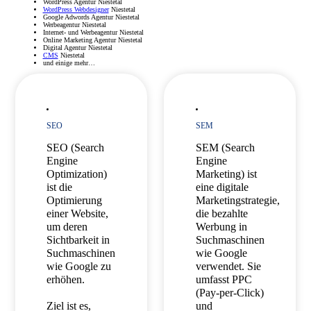
WordPress Agentur Niestetal
WordPress Webdesigner
Niestetal
Google Adwords Agentur Niestetal
Werbeagentur Niestetal
Internet- und Werbeagentur Niestetal
Online Marketing Agentur Niestetal
Digital Agentur Niestetal
CMS
Niestetal
und einige mehr…
SEO
SEM
SEO (Search
SEM (Search
Engine
Engine
Optimization)
Marketing) ist
ist die
eine digitale
Optimierung
Marketingstrategie,
einer Website,
die bezahlte
um deren
Werbung in
Sichtbarkeit in
Suchmaschinen
Suchmaschinen
wie Google
wie Google zu
verwendet. Sie
erhöhen.
umfasst PPC
(Pay-per-Click)
Ziel ist es,
und