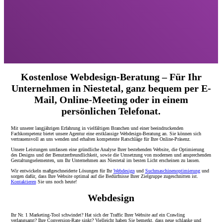
Kostenlose Webdesign-Beratung – Für Ihr
Unternehmen in Niestetal, ganz bequem per E-
Mail, Online-Meeting oder in einem
persönlichen Telefonat.
Mit unserer langjährigen Erfahrung in vielfältigen Branchen und einer beeindruckenden
Fachkompetenz bietet unsere Agentur eine erstklassige Webdesign-Beratung an. Sie können sich
vertrauensvoll an uns wenden und erhalten kompetente Ratschläge für Ihre Online-Präsenz.
Unsere Leistungen umfassen eine gründliche Analyse Ihrer bestehenden Website, die Optimierung
des Designs und der Benutzerfreundlichkeit, sowie die Umsetzung von modernen und ansprechenden
Gestaltungselementen, um Ihr Unternehmen aus Niestetal im besten Licht erscheinen zu lassen.
Wir entwickeln maßgeschneiderte Lösungen für Ihr
Webdesign
und
Suchmaschinenoptimierung
und
sorgen dafür, dass Ihre Website optimal auf die Bedürfnisse Ihrer Zielgruppe zugeschnitten ist.
Kontaktieren
Sie uns noch heute!
Webdesign
Ihr Nr. 1 Marketing-Tool schwindet? Hat sich der Traffic Ihrer Website auf ein Crawling
verlangsamt? Ihre Conversion-Rate sinkt? Vielleicht haben Sie bemerkt, dass neue schlanke und