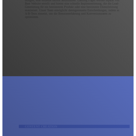
bringen, eine einzelne Aktion auszuführen. Landing Pages werden separat von
Ihrer Website erstellt und bieten eine schnelle Implementierung, die die Lead-
Generierung für ein bestimmtes Produkt oder eine bestimmte Dienstleistung
maximiert. Unser Team ermöglicht datengesteuerte Entscheidungen, indem es
A/B-Tests einsetzt, um die Benutzererfahrung und Konversionsraten zu
optimieren.
CONTENT CREATION