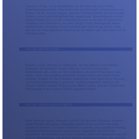
Content ist King – er ist entscheidend, um das Beste aus Social Media
Marketing herauszuholen. Eine höchst relevante Botschaft in Kombination mit
Bildern, die das Scrollen stoppen, kann das Publikum fesseln und Ihre sozialen
Medien in eine Lead-Making-Maschine katapultieren. Eine erfolgreiche Social-
Media-Strategie nutzt sowohl vorhandene Ressourcen als auch die durchdachte
Schaffung neuer Ressourcen, um einen stetigen Strom überzeugender Inhalte
bereitzustellen. Erweitertes Social Reporting und Optimierung stellen sicher,
dass die von Ihnen geposteten Inhalte genau die Inhalte sind, nach denen sich Ihr
Publikum sehnt.
SOCIAL ADVERTISING
Bezahlte soziale Werbung ist unerlässlich, um eine effektive Social-Media-
Kampagne durchzuführen. Soziale Werbung baut die Follower Ihres
Unternehmens auf, indem sie Ihre Sichtbarkeit auf sozialen Plattformen stark
erhöht, sodass Ihre sorgfältig gestalteten sozialen Inhalte motiviertere Augen
erreichen. Steigern Sie Ihre Fähigkeit, qualifizierte Leads durch Hyper-Targeting
und Echtzeit-Optimierung zu gewinnen. Einfach ausgedrückt: Wenn Sie die
Vorteile bezahlter sozialer Werbung nicht effektiv nutzen, wird ein Großteil Ihrer
Bemühungen in den sozialen Medien ungesehen bleiben.
SOCIAL MEDIA MANAGEMENT
Dient Ihnen Ihr soziales Netzwerk wirklich? Als absolutes Minimum erfordern
soziale Medien einzigartige, regelmäßig geplante Posts auf allen relevanten
sozialen Plattformen. Um echte Ergebnisse zu erzielen, sind sorgfältige Planung,
persönliche Überwachung und konsequentes Engagement mit Followern
erforderlich. Die Interaktion mit Ihrem Publikum erhöht die Markentreue und die
positive Wahrnehmung, was zu einer höheren Kundenzufriedenheit und natürlich