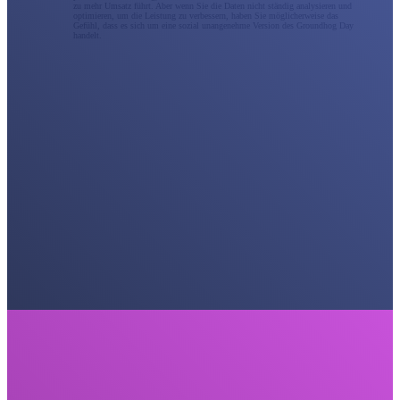
zu mehr Umsatz führt. Aber wenn Sie die Daten nicht ständig analysieren und
optimieren, um die Leistung zu verbessern, haben Sie möglicherweise das
Gefühl, dass es sich um eine sozial unangenehme Version des Groundhog Day
handelt.
Social Media Marketing
Die beste Social-Media-Marketingstrategie besteht nicht nur darin, aktiv zu bleiben; man muss darin
versunken sein. Als Social-Media-Marketingagentur arbeiten wir mit Ihnen zusammen, um eine
vollständige Unterstützung für soziale Kampagnen bereitzustellen, oder wir können eine Erweiterung
Ihres internen Teams werden. Vermarkten Sie Ihre Marke strategischer über alle sozialen Kanäle
hinweg, um echte Ergebnisse zu erzielen, die zu einem Prüfstein in der Schriftrolle werden.