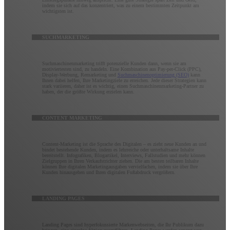
indem sie sich auf das konzentriert, was zu einem bestimmten Zeitpunkt am
wichtigsten ist.
SUCHMARKETING
Suchmaschinenmarketing trifft potenzielle Kunden dann, wenn sie am
motiviertesten sind, zu handeln. Eine Kombination aus Pay-per-Click (PPC),
Display-Werbung, Remarketing und
Suchmaschinenoptimierung (SEO)
kann
Ihnen dabei helfen, Ihre Marketingziele zu erreichen. Jede dieser Strategien kann
stark variieren, daher ist es wichtig, einen Suchmaschinenmarketing-Partner zu
haben, der die größte Wirkung erzielen kann.
CONTENT MARKETING
Content-Marketing ist die Sprache des Digitalen – es zieht neue Kunden an und
bindet bestehende Kunden, indem es lehrreiche oder unterhaltsame Inhalte
bereitstellt. Infografiken, Blogartikel, Interviews, Fallstudien und mehr können
Zielgruppen in Ihren Verkaufstrichter ziehen. Die am besten teilbaren Inhalte
können Ihre digitalen Marketingausgaben vervielfachen, indem sie über Ihre
Kunden hinausgehen und Ihren digitalen Fußabdruck vergrößern.
LANDING PAGES
Landing Pages sind hyperfokussierte Markenwebseiten, die Ihr Publikum dazu