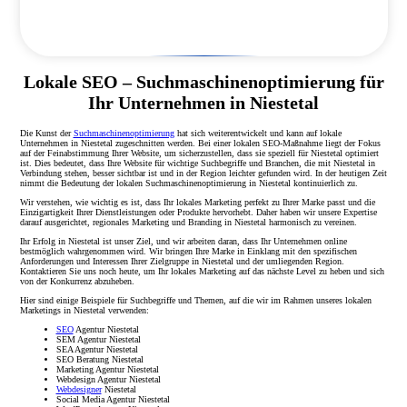
Lokale SEO – Suchmaschinenoptimierung für
Ihr Unternehmen in Niestetal
Die Kunst der
Suchmaschinenoptimierung
hat sich weiterentwickelt und kann auf lokale
Unternehmen in Niestetal zugeschnitten werden. Bei einer lokalen SEO-Maßnahme liegt der Fokus
auf der Feinabstimmung Ihrer Website, um sicherzustellen, dass sie speziell für Niestetal optimiert
ist. Dies bedeutet, dass Ihre Website für wichtige Suchbegriffe und Branchen, die mit Niestetal in
Verbindung stehen, besser sichtbar ist und in der Region leichter gefunden wird. In der heutigen Zeit
nimmt die Bedeutung der lokalen Suchmaschinenoptimierung in Niestetal kontinuierlich zu.
Wir verstehen, wie wichtig es ist, dass Ihr lokales Marketing perfekt zu Ihrer Marke passt und die
Einzigartigkeit Ihrer Dienstleistungen oder Produkte hervorhebt. Daher haben wir unsere Expertise
darauf ausgerichtet, regionales Marketing und Branding in Niestetal harmonisch zu vereinen.
Ihr Erfolg in Niestetal ist unser Ziel, und wir arbeiten daran, dass Ihr Unternehmen online
bestmöglich wahrgenommen wird. Wir bringen Ihre Marke in Einklang mit den spezifischen
Anforderungen und Interessen Ihrer Zielgruppe in Niestetal und der umliegenden Region.
Kontaktieren Sie uns noch heute, um Ihr lokales Marketing auf das nächste Level zu heben und sich
von der Konkurrenz abzuheben.
Hier sind einige Beispiele für Suchbegriffe und Themen, auf die wir im Rahmen unseres lokalen
Marketings in Niestetal verwenden:
SEO
Agentur Niestetal
SEM Agentur Niestetal
SEA Agentur Niestetal
SEO Beratung Niestetal
Marketing Agentur Niestetal
Webdesign Agentur Niestetal
Webdesigner
Niestetal
Social Media Agentur Niestetal