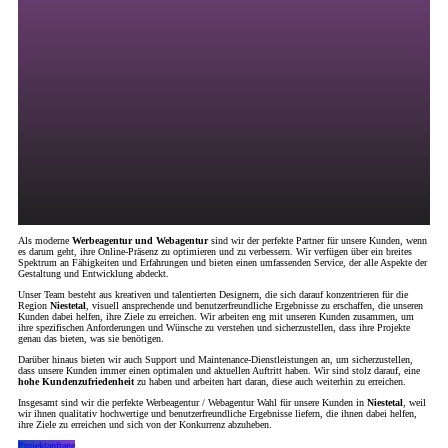
Als moderne
Werbeagentur und Webagentur
sind wir der perfekte Partner für unsere Kunden, wenn
es darum geht, ihre Online-Präsenz zu optimieren und zu verbessern. Wir verfügen über ein breites
Spektrum an Fähigkeiten und Erfahrungen und bieten einen umfassenden Service, der alle Aspekte der
Gestaltung und Entwicklung abdeckt.
Unser Team besteht aus kreativen und talentierten Designern, die sich darauf konzentrieren für die
Region
Niestetal
, visuell ansprechende und benutzerfreundliche Ergebnisse zu erschaffen, die unseren
Kunden dabei helfen, ihre Ziele zu erreichen. Wir arbeiten eng mit unseren Kunden zusammen, um
ihre spezifischen Anforderungen und Wünsche zu verstehen und sicherzustellen, dass ihre Projekte
genau das bieten, was sie benötigen.
Darüber hinaus bieten wir auch Support und Maintenance-Dienstleistungen an, um sicherzustellen,
dass unsere Kunden immer einen optimalen und aktuellen Auftritt haben. Wir sind stolz darauf, eine
hohe Kundenzufriedenheit
zu haben und arbeiten hart daran, diese auch weiterhin zu erreichen.
Insgesamt sind wir die perfekte Werbeagentur / Webagentur Wahl für unsere Kunden in
Niestetal
, weil
wir ihnen qualitativ hochwertige und benutzerfreundliche Ergebnisse liefern, die ihnen dabei helfen,
ihre Ziele zu erreichen und sich von der Konkurrenz abzuheben.
Projektanfrage