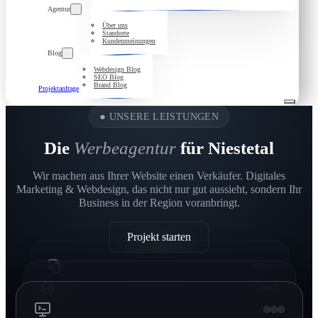
Agentur
Über uns
Standorte
Kundenmeinungen
Blog
Webdesign Blog
SEO Blog
Brand Blog
Projektanfrage
●
UNSERE LEISTUNGEN
Die
Werbeagentur
für Niestetal
Wir machen aus Ihrer Website einen Verkäufer. Digitales
Marketing & Webdesign, das nicht nur gut aussieht, sondern Ihr
Business in der Region voranbringt.
Projekt starten