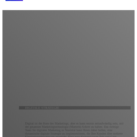
Digitale Strategie
Erwarten Sie mehr von Ihrem digitalen Marketing.
Es ist vielleicht keine Raketenwissenschaft, aber um das Beste aus dem digitalen Marketing
herauszuholen, ist ein tiefes Verständnis des Zwecks, der Möglichkeiten und der sich ständig
weiterentwickelnden Technologie jeder digitalen Plattform erforderlich. Kluge Marketer wissen, wie
man Strategien über alle Kanäle hinweg integriert, um Marketingziele optimal zu erreichen. Unser
Team aus digitalen Vordenkern wird mit Ihnen zusammenarbeiten, um eine maßgeschneiderte
digitale Marketingstrategie zu erstellen, die vollständig nachverfolgbar und vollständig optimierbar
ist.
DIGITALE STRATEGIE
Digital ist der Kern des Marketings, aber es kann enorm zeitaufwändig sein, mit
der gesamten Marketingtechnologie (Martech) Schritt zu halten. Das richtige
Team für digitales Marketing in Niestetal kann Ihnen dabei helfen, eine
dynamische digitale Strategie zu implementieren, die Ihre Kunden über mehrere
Einstiegspunkte hinweg anspricht. Eine gute Strategie spart Zeit und Geld,