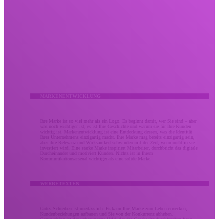
Kreativ
Lassen Sie Ihr kreatives Marketing nicht verpuffen.
Wir bringen Menschen durch umsetzbare Meilensteine ​​mit mutiger Kreativität, die Ergebnisse
liefert. Unsere kreativen Dienstleistungen kombinieren bewährte Strategie und Design zu gleichen
Teilen, um den Eindruck zu stärken, den Ihre Marke bei Ihrem Publikum hinterlässt. Ob es sich um
eine Überarbeitung der Markenidentität oder eine verbesserte Kampagne handelt, Ihr kreatives
Marketing sollte Ihr Unternehmen so unvergesslich machen wie den Wert, den Sie bringen.
MARKENENTWICKLUNG
Ihre Marke ist so viel mehr als ein Logo. Es beginnt damit, wer Sie sind – aber
was noch wichtiger ist, es ist Ihre Geschichte und warum sie für Ihre Kunden
wichtig ist. Markenentwicklung ist eine Entdeckung dessen, was die Identität
Ihres Unternehmens einzigartig macht. Ihre Marke mag bereits einzigartig sein,
aber ihre Relevanz und Wirksamkeit schwinden mit der Zeit, wenn nicht in sie
investiert wird. Eine starke Marke inspiriert Mitarbeiter, durchbricht das digitale
Durcheinander und motiviert Kunden. Nichts ist in Ihrem
Kommunikationsarsenal wichtiger als eine solide Marke.
WERBETEXTEN
Gutes Schreiben ist unerlässlich. Es kann Ihre Marke zum Leben erwecken,
Kundenbeziehungen aufbauen und Sie von der Konkurrenz abheben.