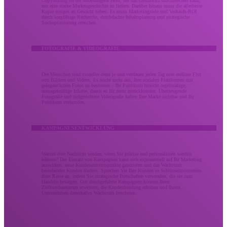
Copywriting ist der unbesungene Held, der das Geschwätz durchbrechen kann,
um eine starke Markengeschichte zu liefern. Darüber hinaus muss die allerbeste
Kopie einiges an Gewicht heben. Es muss Marketingziele und Verkaufs-ROI
durch sorgfältige Recherche, durchdachte Inhaltsplanung und strategische
Suchoptimierung erreichen.
FOTOGRAFIE & VIDEOGRAFIE
Die Menschen sind visueller denn je und verdauen jeden Tag eine endlose Flut
von Bildern und Videos. Es reicht nicht aus, Ihre sozialen Plattformen mit
gelegentlichen Fotos zu bestreuen – Ihr Publikum braucht regelmäßige,
aussagekräftige Inhalte, damit es für mehr zurückkommt. Überzeugende
Fotografie und zielgerichtete Videografie halten Ihre Marke sichtbar und Ihr
Publikum verbunden.
KAMPAGNENENTWICKLUNG
Warum eine Nachricht senden, wenn Sie präzise und personalisiert werden
können? Der Einsatz von Kampagnen kann sich exponentiell auf Ihr Marketing
auswirken, neue Kundeneintrittspunkte generieren und das Wachstum
bestehender Kunden fördern. Sprechen Sie Ihre Kunden in Schlüsselmomenten
ihrer Reise an, indem Sie strategische Botschaften verwenden, die sie zum
Handeln bewegen. Gut durchgeführte Kampagnen können Ihren
Zielkundenstamm erweitern, die Kundenbindung erhöhen und Ihrem
Unternehmen dauerhaftes Wachstum bescheren.