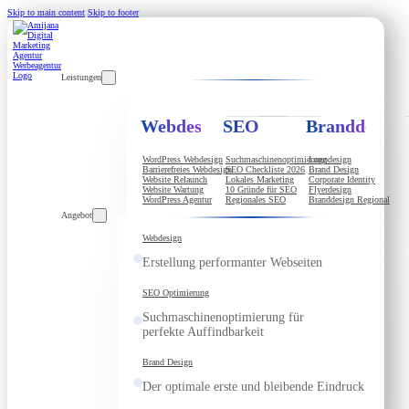
Skip to main content
Skip to footer
Leistungen
Webdesign
SEO
Branddesign
WordPress Webdesign
Suchmaschinenoptimierung
Logodesign
Barrierefreies Webdesign
SEO Checkliste 2026
Brand Design
Website Relaunch
Lokales Marketing
Corporate Identity
Website Wartung
10 Gründe für SEO
Flyerdesign
WordPress Agentur
Regionales SEO
Branddesign Regional
Angebot
Webdesign
Erstellung performanter Webseiten
SEO Optimierung
Suchmaschinenoptimierung für
perfekte Auffindbarkeit
Brand Design
Der optimale erste und bleibende Eindruck