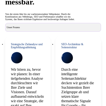
messbar.
Von der ersten Idee bis zur wachstumsstarken Webpräsenz: Durch die
Kombination aus Webdesign, SEO und Performance schaffen wir ein
System, das Ihnen sichtbare Ergebnisse und hochwertige Anfragen liefert.
Unser Prozess
Strategische Zielanalyse und
SEO-Architektur &
Empfehlungsableitung
Seitenstruktur
1
2
Wir hören zu, bevor
Durch eine
wir planen: In einer
intelligente
tiefgehenden Analyse
Seitenarchitektur
durchleuchten wir
decken wir gezielt die
Ihre Ziele und
Suchintention Ihrer
Visionen. Darauf
Zielgruppe ab und
aufbauend entwickeln
setzen klare
wir eine Strategie, die
thematische Signale
exakt auf Ihre
für Google – für