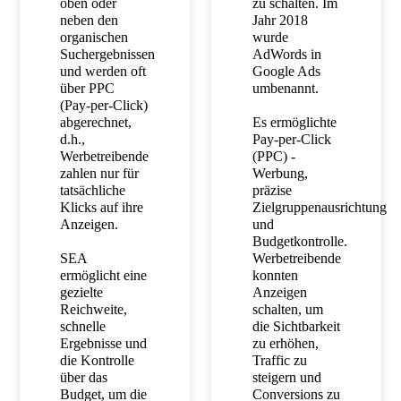
oben oder
zu schalten. Im
neben den
Jahr 2018
organischen
wurde
Suchergebnissen
AdWords in
und werden oft
Google Ads
über PPC
umbenannt.
(Pay-per-Click)
abgerechnet,
Es ermöglichte
d.h.,
Pay-per-Click
Werbetreibende
(PPC) -
zahlen nur für
Werbung,
tatsächliche
präzise
Klicks auf ihre
Zielgruppenausrichtung
Anzeigen.
und
Budgetkontrolle.
SEA
Werbetreibende
ermöglicht eine
konnten
gezielte
Anzeigen
Reichweite,
schalten, um
schnelle
die Sichtbarkeit
Ergebnisse und
zu erhöhen,
die Kontrolle
Traffic zu
über das
steigern und
Budget, um die
Conversions zu