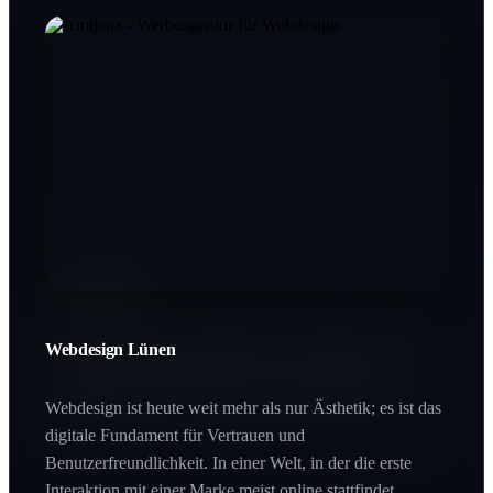
Printdesign Lünen
SEO Lünen
In einer digitalen Welt schafft Haptik einen bleibenden
Wert. Printprodukte vermitteln Beständigkeit und
Qualität, die man buchstäblich in den Händen halten
Webdesign Lünen
Wer bei Google nicht gefunden wird, existiert für den
kann.
Großteil des Marktes nicht. SEO ist der Hebel, der Ihre
Zielgruppe genau im Moment des Interesses abholt.
Webdesign ist heute weit mehr als nur Ästhetik; es ist das
digitale Fundament für Vertrauen und
Benutzerfreundlichkeit. In einer Welt, in der die erste
Interaktion mit einer Marke meist online stattfindet,