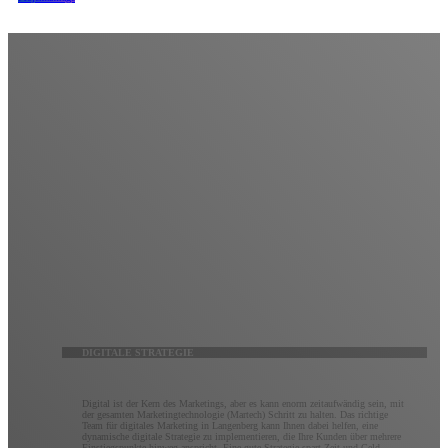
Digitale Strategie
Erwarten Sie mehr von Ihrem digitalen Marketing.
Es ist vielleicht keine Raketenwissenschaft, aber um das Beste aus dem digitalen Marketing
herauszuholen, ist ein tiefes Verständnis des Zwecks, der Möglichkeiten und der sich ständig
weiterentwickelnden Technologie jeder digitalen Plattform erforderlich. Kluge Marketer wissen, wie
man Strategien über alle Kanäle hinweg integriert, um Marketingziele optimal zu erreichen. Unser
Team aus digitalen Vordenkern wird mit Ihnen zusammenarbeiten, um eine maßgeschneiderte
digitale Marketingstrategie zu erstellen, die vollständig nachverfolgbar und vollständig optimierbar
ist.
DIGITALE STRATEGIE
Digital ist der Kern des Marketings, aber es kann enorm zeitaufwändig sein, mit
der gesamten Marketingtechnologie (Martech) Schritt zu halten. Das richtige
Team für digitales Marketing in Langenberg kann Ihnen dabei helfen, eine
dynamische digitale Strategie zu implementieren, die Ihre Kunden über mehrere
Einstiegspunkte hinweg anspricht. Eine gute Strategie spart Zeit und Geld,