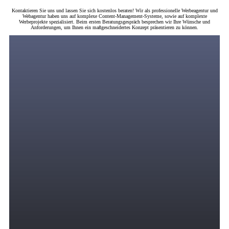
Kontaktieren Sie uns und lassen Sie sich kostenlos beraten! Wir als professionelle Werbeagentur und
Webagentur haben uns auf komplexe Content-Management-Systeme, sowie auf komplexte
Werbeprojekte spezialisiert. Beim ersten Beratungsgespräch besprechen wir Ihre Wünsche und
Anforderungen, um Ihnen ein maßgeschneidertes Konzept präsentieren zu können.
Digitales Marketing
Wir bringen zielgerichtete und motivierte Zielgruppen in Ihren Verkaufstrichter durch
eine strategische Kombination von PPC-Anzeigen über Suchmaschinenwerbung,
Display-Werbung, Remarketing, Social Media Marketing, SEO und andere Online-
Werbekanäle, in denen Ihre Zielgruppe ihre Zeit verbringt.