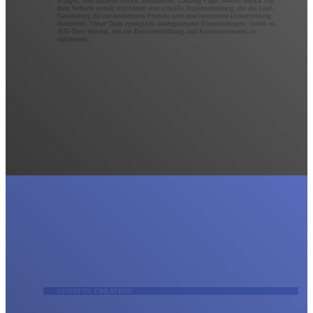
bringen, eine einzelne Aktion auszuführen. Landing Pages werden separat von
Ihrer Website erstellt und bieten eine schnelle Implementierung, die die Lead-
Generierung für ein bestimmtes Produkt oder eine bestimmte Dienstleistung
maximiert. Unser Team ermöglicht datengesteuerte Entscheidungen, indem es
A/B-Tests einsetzt, um die Benutzererfahrung und Konversionsraten zu
optimieren.
CONTENT CREATION