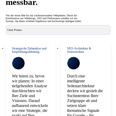
messbar.
Von der ersten Idee bis zur wachstumsstarken Webpräsenz: Durch die
Kombination aus Webdesign, SEO und Performance schaffen wir ein
System, das Ihnen sichtbare Ergebnisse und hochwertige Anfragen liefert.
Unser Prozess
Strategische Zielanalyse und
SEO-Architektur &
Empfehlungsableitung
Seitenstruktur
1
2
Wir hören zu, bevor
Durch eine
wir planen: In einer
intelligente
tiefgehenden Analyse
Seitenarchitektur
durchleuchten wir
decken wir gezielt die
Ihre Ziele und
Suchintention Ihrer
Visionen. Darauf
Zielgruppe ab und
aufbauend entwickeln
setzen klare
wir eine Strategie, die
thematische Signale
exakt auf Ihre
für Google – für