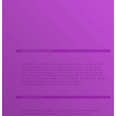
Kreativ
Lassen Sie Ihr kreatives Marketing nicht verpuffen.
Wir bringen Menschen durch umsetzbare Meilensteine ​​mit mutiger Kreativität, die Ergebnisse
liefert. Unsere kreativen Dienstleistungen kombinieren bewährte Strategie und Design zu gleichen
Teilen, um den Eindruck zu stärken, den Ihre Marke bei Ihrem Publikum hinterlässt. Ob es sich um
eine Überarbeitung der Markenidentität oder eine verbesserte Kampagne handelt, Ihr kreatives
Marketing sollte Ihr Unternehmen so unvergesslich machen wie den Wert, den Sie bringen.
MARKENENTWICKLUNG
Ihre Marke ist so viel mehr als ein Logo. Es beginnt damit, wer Sie sind – aber
was noch wichtiger ist, es ist Ihre Geschichte und warum sie für Ihre Kunden
wichtig ist. Markenentwicklung ist eine Entdeckung dessen, was die Identität
Ihres Unternehmens einzigartig macht. Ihre Marke mag bereits einzigartig sein,
aber ihre Relevanz und Wirksamkeit schwinden mit der Zeit, wenn nicht in sie
investiert wird. Eine starke Marke inspiriert Mitarbeiter, durchbricht das digitale
Durcheinander und motiviert Kunden. Nichts ist in Ihrem
Kommunikationsarsenal wichtiger als eine solide Marke.
WERBETEXTEN
Gutes Schreiben ist unerlässlich. Es kann Ihre Marke zum Leben erwecken,
Kundenbeziehungen aufbauen und Sie von der Konkurrenz abheben.