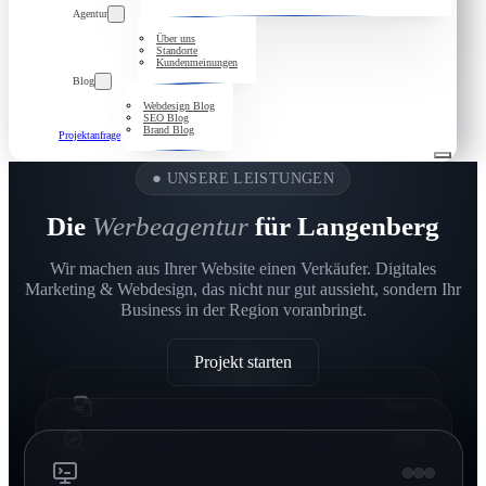
Agentur
Über uns
Standorte
Kundenmeinungen
Blog
Webdesign Blog
SEO Blog
Brand Blog
Projektanfrage
●
UNSERE LEISTUNGEN
Die
Werbeagentur
für Langenberg
Wir machen aus Ihrer Website einen Verkäufer. Digitales
Marketing & Webdesign, das nicht nur gut aussieht, sondern Ihr
Business in der Region voranbringt.
Projekt starten