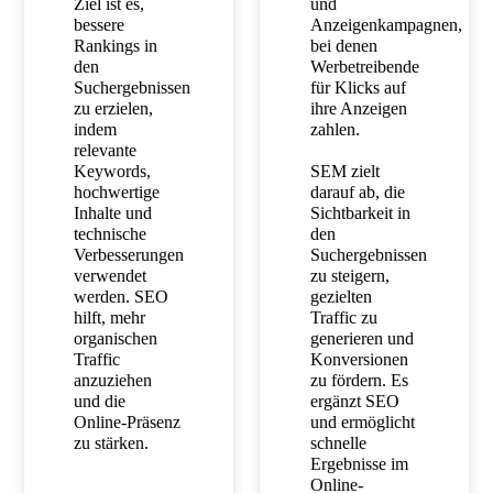
Ziel ist es,
und
bessere
Anzeigenkampagnen,
Rankings in
bei denen
den
Werbetreibende
Suchergebnissen
für Klicks auf
zu erzielen,
ihre Anzeigen
indem
zahlen.
relevante
Keywords,
SEM zielt
hochwertige
darauf ab, die
Inhalte und
Sichtbarkeit in
technische
den
Verbesserungen
Suchergebnissen
verwendet
zu steigern,
werden. SEO
gezielten
hilft, mehr
Traffic zu
organischen
generieren und
Traffic
Konversionen
anzuziehen
zu fördern. Es
und die
ergänzt SEO
Online-Präsenz
und ermöglicht
zu stärken.
schnelle
Ergebnisse im
Online-