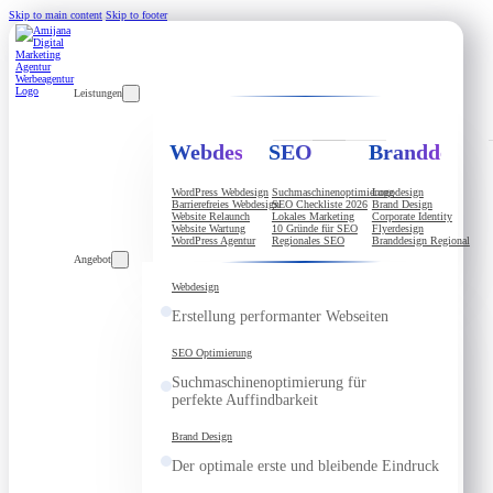
Skip to main content
Skip to footer
Leistungen
Webdesign
SEO
Branddesign
WordPress Webdesign
Suchmaschinenoptimierung
Logodesign
Barrierefreies Webdesign
SEO Checkliste 2026
Brand Design
Website Relaunch
Lokales Marketing
Corporate Identity
Website Wartung
10 Gründe für SEO
Flyerdesign
WordPress Agentur
Regionales SEO
Branddesign Regional
Angebot
Webdesign
Erstellung performanter Webseiten
SEO Optimierung
Suchmaschinenoptimierung für
perfekte Auffindbarkeit
Brand Design
Der optimale erste und bleibende Eindruck