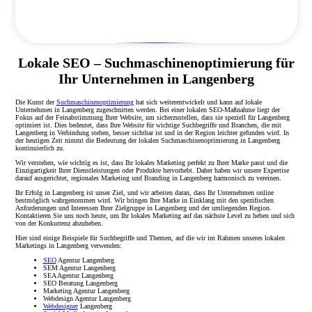
Lokale SEO – Suchmaschinenoptimierung für
Ihr Unternehmen in Langenberg
Die Kunst der
Suchmaschinenoptimierung
hat sich weiterentwickelt und kann auf lokale
Unternehmen in Langenberg zugeschnitten werden. Bei einer lokalen SEO-Maßnahme liegt der
Fokus auf der Feinabstimmung Ihrer Website, um sicherzustellen, dass sie speziell für Langenberg
optimiert ist. Dies bedeutet, dass Ihre Website für wichtige Suchbegriffe und Branchen, die mit
Langenberg in Verbindung stehen, besser sichtbar ist und in der Region leichter gefunden wird. In
der heutigen Zeit nimmt die Bedeutung der lokalen Suchmaschinenoptimierung in Langenberg
kontinuierlich zu.
Wir verstehen, wie wichtig es ist, dass Ihr lokales Marketing perfekt zu Ihrer Marke passt und die
Einzigartigkeit Ihrer Dienstleistungen oder Produkte hervorhebt. Daher haben wir unsere Expertise
darauf ausgerichtet, regionales Marketing und Branding in Langenberg harmonisch zu vereinen.
Ihr Erfolg in Langenberg ist unser Ziel, und wir arbeiten daran, dass Ihr Unternehmen online
bestmöglich wahrgenommen wird. Wir bringen Ihre Marke in Einklang mit den spezifischen
Anforderungen und Interessen Ihrer Zielgruppe in Langenberg und der umliegenden Region.
Kontaktieren Sie uns noch heute, um Ihr lokales Marketing auf das nächste Level zu heben und sich
von der Konkurrenz abzuheben.
Hier sind einige Beispiele für Suchbegriffe und Themen, auf die wir im Rahmen unseres lokalen
Marketings in Langenberg verwenden:
SEO
Agentur Langenberg
SEM Agentur Langenberg
SEA Agentur Langenberg
SEO Beratung Langenberg
Marketing Agentur Langenberg
Webdesign Agentur Langenberg
Webdesigner
Langenberg