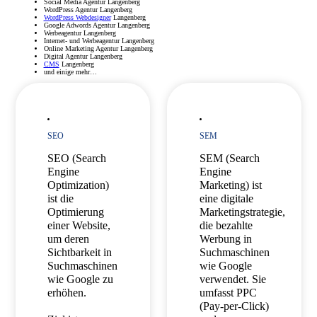
Social Media Agentur Langenberg
WordPress Agentur Langenberg
WordPress Webdesigner
Langenberg
Google Adwords Agentur Langenberg
Werbeagentur Langenberg
Internet- und Werbeagentur Langenberg
Online Marketing Agentur Langenberg
Digital Agentur Langenberg
CMS
Langenberg
und einige mehr…
SEO
SEM
SEO (Search
SEM (Search
Engine
Engine
Optimization)
Marketing) ist
ist die
eine digitale
Optimierung
Marketingstrategie,
einer Website,
die bezahlte
um deren
Werbung in
Sichtbarkeit in
Suchmaschinen
Suchmaschinen
wie Google
wie Google zu
verwendet. Sie
erhöhen.
umfasst PPC
(Pay-per-Click)