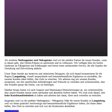
Als moderne
Werbeagentur und Webagentur
sind wir der perfekte Partner für unsere Kunden, wenn
es darum geht, ihre Online-Präsenz zu optimieren und zu verbessern. Wir verfügen über ein breites
Spektrum an Fähigkeiten und Erfahrungen und bieten einen umfassenden Service, der alle Aspekte der
Gestaltung und Entwicklung abdeckt.
Unser Team besteht aus kreativen und talentierten Designern, die sich darauf konzentrieren für die
Region
Langenberg
, visuell ansprechende und benutzerfreundliche Ergebnisse zu erschaffen, die
unseren Kunden dabei helfen, ihre Ziele zu erreichen. Wir arbeiten eng mit unseren Kunden
zusammen, um ihre spezifischen Anforderungen und Wünsche zu verstehen und sicherzustellen, dass
ihre Projekte genau das bieten, was sie benötigen.
Darüber hinaus bieten wir auch Support und Maintenance-Dienstleistungen an, um sicherzustellen,
dass unsere Kunden immer einen optimalen und aktuellen Auftritt haben. Wir sind stolz darauf, eine
hohe Kundenzufriedenheit
zu haben und arbeiten hart daran, diese auch weiterhin zu erreichen.
Insgesamt sind wir die perfekte Werbeagentur / Webagentur Wahl für unsere Kunden in
Langenberg
,
weil wir ihnen qualitativ hochwertige und benutzerfreundliche Ergebnisse liefern, die ihnen dabei
helfen, ihre Ziele zu erreichen und sich von der Konkurrenz abzuheben.
Projektanfrage