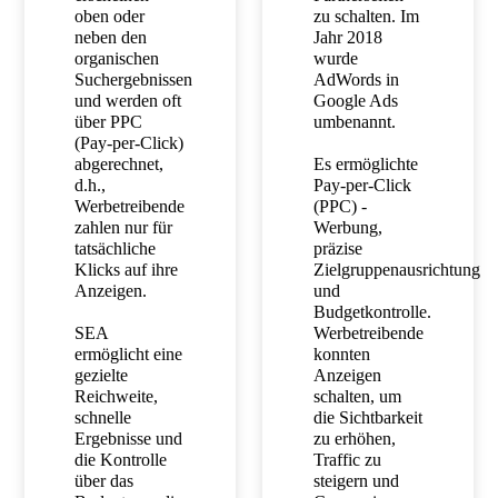
oben oder
zu schalten. Im
neben den
Jahr 2018
organischen
wurde
Suchergebnissen
AdWords in
und werden oft
Google Ads
über PPC
umbenannt.
(Pay-per-Click)
abgerechnet,
Es ermöglichte
d.h.,
Pay-per-Click
Werbetreibende
(PPC) -
zahlen nur für
Werbung,
tatsächliche
präzise
Klicks auf ihre
Zielgruppenausrichtung
Anzeigen.
und
Budgetkontrolle.
SEA
Werbetreibende
ermöglicht eine
konnten
gezielte
Anzeigen
Reichweite,
schalten, um
schnelle
die Sichtbarkeit
Ergebnisse und
zu erhöhen,
die Kontrolle
Traffic zu
über das
steigern und