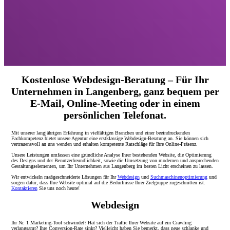
Kostenlose Webdesign-Beratung – Für Ihr
Unternehmen in Langenberg, ganz bequem per
E-Mail, Online-Meeting oder in einem
persönlichen Telefonat.
Mit unserer langjährigen Erfahrung in vielfältigen Branchen und einer beeindruckenden
Fachkompetenz bietet unsere Agentur eine erstklassige Webdesign-Beratung an. Sie können sich
vertrauensvoll an uns wenden und erhalten kompetente Ratschläge für Ihre Online-Präsenz.
Unsere Leistungen umfassen eine gründliche Analyse Ihrer bestehenden Website, die Optimierung
des Designs und der Benutzerfreundlichkeit, sowie die Umsetzung von modernen und ansprechenden
Gestaltungselementen, um Ihr Unternehmen aus Langenberg im besten Licht erscheinen zu lassen.
Wir entwickeln maßgeschneiderte Lösungen für Ihr
Webdesign
und
Suchmaschinenoptimierung
und
sorgen dafür, dass Ihre Website optimal auf die Bedürfnisse Ihrer Zielgruppe zugeschnitten ist.
Kontaktieren
Sie uns noch heute!
Webdesign
Ihr Nr. 1 Marketing-Tool schwindet? Hat sich der Traffic Ihrer Website auf ein Crawling
verlangsamt? Ihre Conversion-Rate sinkt? Vielleicht haben Sie bemerkt, dass neue schlanke und