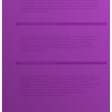
Copywriting ist der unbesungene Held, der das Geschwätz durchbrechen kann,
um eine starke Markengeschichte zu liefern. Darüber hinaus muss die allerbeste
Kopie einiges an Gewicht heben. Es muss Marketingziele und Verkaufs-ROI
durch sorgfältige Recherche, durchdachte Inhaltsplanung und strategische
Suchoptimierung erreichen.
FOTOGRAFIE & VIDEOGRAFIE
Die Menschen sind visueller denn je und verdauen jeden Tag eine endlose Flut
von Bildern und Videos. Es reicht nicht aus, Ihre sozialen Plattformen mit
gelegentlichen Fotos zu bestreuen – Ihr Publikum braucht regelmäßige,
aussagekräftige Inhalte, damit es für mehr zurückkommt. Überzeugende
Fotografie und zielgerichtete Videografie halten Ihre Marke sichtbar und Ihr
Publikum verbunden.
KAMPAGNENENTWICKLUNG
Warum eine Nachricht senden, wenn Sie präzise und personalisiert werden
können? Der Einsatz von Kampagnen kann sich exponentiell auf Ihr Marketing
auswirken, neue Kundeneintrittspunkte generieren und das Wachstum
bestehender Kunden fördern. Sprechen Sie Ihre Kunden in Schlüsselmomenten
ihrer Reise an, indem Sie strategische Botschaften verwenden, die sie zum
Handeln bewegen. Gut durchgeführte Kampagnen können Ihren
Zielkundenstamm erweitern, die Kundenbindung erhöhen und Ihrem
Unternehmen dauerhaftes Wachstum bescheren.