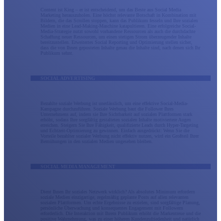
Content ist King – er ist entscheidend, um das Beste aus Social Media
Marketing herauszuholen. Eine höchst relevante Botschaft in Kombination mit
Bildern, die das Scrollen stoppen, kann das Publikum fesseln und Ihre sozialen
Medien in eine Lead-Making-Maschine katapultieren. Eine erfolgreiche Social-
Media-Strategie nutzt sowohl vorhandene Ressourcen als auch die durchdachte
Schaffung neuer Ressourcen, um einen stetigen Strom überzeugender Inhalte
bereitzustellen. Erweitertes Social Reporting und Optimierung stellen sicher,
dass die von Ihnen geposteten Inhalte genau die Inhalte sind, nach denen sich Ihr
Publikum sehnt.
SOCIAL ADVERTISING
Bezahlte soziale Werbung ist unerlässlich, um eine effektive Social-Media-
Kampagne durchzuführen. Soziale Werbung baut die Follower Ihres
Unternehmens auf, indem sie Ihre Sichtbarkeit auf sozialen Plattformen stark
erhöht, sodass Ihre sorgfältig gestalteten sozialen Inhalte motiviertere Augen
erreichen. Steigern Sie Ihre Fähigkeit, qualifizierte Leads durch Hyper-Targeting
und Echtzeit-Optimierung zu gewinnen. Einfach ausgedrückt: Wenn Sie die
Vorteile bezahlter sozialer Werbung nicht effektiv nutzen, wird ein Großteil Ihrer
Bemühungen in den sozialen Medien ungesehen bleiben.
SOCIAL MEDIA MANAGEMENT
Dient Ihnen Ihr soziales Netzwerk wirklich? Als absolutes Minimum erfordern
soziale Medien einzigartige, regelmäßig geplante Posts auf allen relevanten
sozialen Plattformen. Um echte Ergebnisse zu erzielen, sind sorgfältige Planung,
persönliche Überwachung und konsequentes Engagement mit Followern
erforderlich. Die Interaktion mit Ihrem Publikum erhöht die Markentreue und die
positive Wahrnehmung, was zu einer höheren Kundenzufriedenheit und natürlich