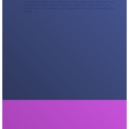
zu mehr Umsatz führt. Aber wenn Sie die Daten nicht ständig analysieren und
optimieren, um die Leistung zu verbessern, haben Sie möglicherweise das
Gefühl, dass es sich um eine sozial unangenehme Version des Groundhog Day
handelt.
Social Media Marketing
Die beste Social-Media-Marketingstrategie besteht nicht nur darin, aktiv zu bleiben; man muss darin
versunken sein. Als Social-Media-Marketingagentur arbeiten wir mit Ihnen zusammen, um eine
vollständige Unterstützung für soziale Kampagnen bereitzustellen, oder wir können eine Erweiterung
Ihres internen Teams werden. Vermarkten Sie Ihre Marke strategischer über alle sozialen Kanäle
hinweg, um echte Ergebnisse zu erzielen, die zu einem Prüfstein in der Schriftrolle werden.