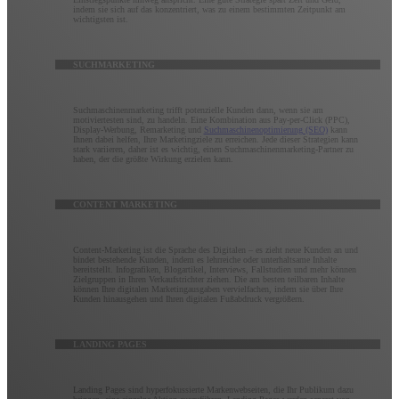
indem sie sich auf das konzentriert, was zu einem bestimmten Zeitpunkt am
wichtigsten ist.
SUCHMARKETING
Suchmaschinenmarketing trifft potenzielle Kunden dann, wenn sie am
motiviertesten sind, zu handeln. Eine Kombination aus Pay-per-Click (PPC),
Display-Werbung, Remarketing und
Suchmaschinenoptimierung (SEO)
kann
Ihnen dabei helfen, Ihre Marketingziele zu erreichen. Jede dieser Strategien kann
stark variieren, daher ist es wichtig, einen Suchmaschinenmarketing-Partner zu
haben, der die größte Wirkung erzielen kann.
CONTENT MARKETING
Content-Marketing ist die Sprache des Digitalen – es zieht neue Kunden an und
bindet bestehende Kunden, indem es lehrreiche oder unterhaltsame Inhalte
bereitstellt. Infografiken, Blogartikel, Interviews, Fallstudien und mehr können
Zielgruppen in Ihren Verkaufstrichter ziehen. Die am besten teilbaren Inhalte
können Ihre digitalen Marketingausgaben vervielfachen, indem sie über Ihre
Kunden hinausgehen und Ihren digitalen Fußabdruck vergrößern.
LANDING PAGES
Landing Pages sind hyperfokussierte Markenwebseiten, die Ihr Publikum dazu