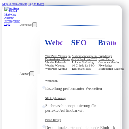
Skip to main content
Skip to footer
Leistungen
Webdesign
SEO
Brandde
WordPress Webdesign
Suchmaschinenoptimierung
Logodesign
Barrierefreies Webdesign
SEO Checkliste 2026
Brand Design
Website Relaunch
Lokales Marketing
Corporate Identity
Website Wartung
10 Gründe für SEO
Flyerdesign
WordPress Agentur
Regionales SEO
Branddesign Regional
Angebot
Webdesign
Erstellung performanter Webseiten
SEO Optimierung
Suchmaschinenoptimierung für
perfekte Auffindbarkeit
Brand Design
Der optimale erste und bleibende Eindruck