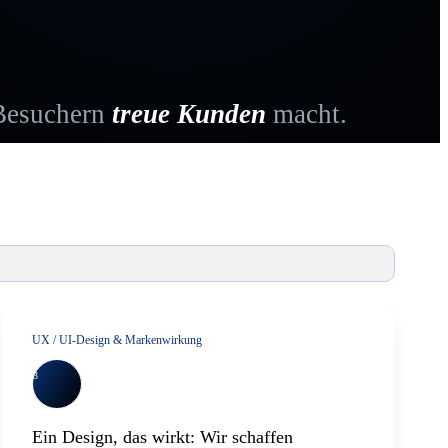
 Besuchern
treue Kunden
macht.
ign
lg.
UX / UI-Design & Markenwirkung
3
Ein Design, das wirkt: Wir schaffen