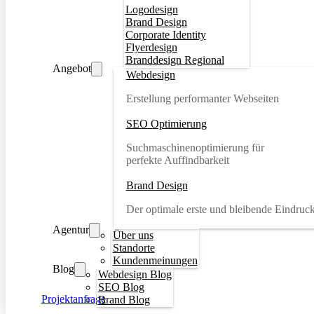
Logodesign
Brand Design
Corporate Identity
Flyerdesign
Branddesign Regional
Angebot
Webdesign
Erstellung performanter Webseiten
SEO Optimierung
Suchmaschinenoptimierung für
perfekte Auffindbarkeit
Brand Design
Der optimale erste und bleibende Eindruc
Agentur
Über uns
Standorte
Kundenmeinungen
Blog
Webdesign Blog
SEO Blog
Projektanfrage
Brand Blog