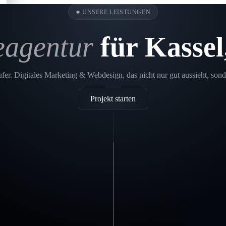
●
UNSERE LEISTUNGEN
eagentur
für Kassel
er. Digitales Marketing & Webdesign, das nicht nur gut aussieht, sond
Projekt starten
Printdesign
Kassel,
Fuldatal
SEO
Kassel,
Fuldatal
Webdesign Kassel,
In einer