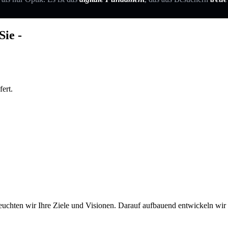
Interesses
abholt.
Sie -
ert.
euchten wir Ihre Ziele und Visionen. Darauf aufbauend entwickeln wir ei