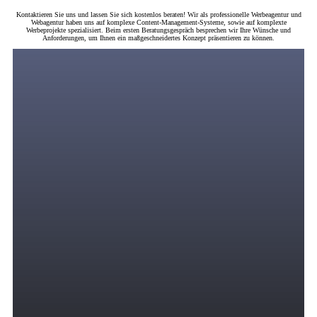
Kontaktieren Sie uns und lassen Sie sich kostenlos beraten! Wir als professionelle Werbeagentur und
Webagentur haben uns auf komplexe Content-Management-Systeme, sowie auf komplexte
Werbeprojekte spezialisiert. Beim ersten Beratungsgespräch besprechen wir Ihre Wünsche und
Anforderungen, um Ihnen ein maßgeschneidertes Konzept präsentieren zu können.
Digitales Marketing
Wir bringen zielgerichtete und motivierte Zielgruppen in Ihren Verkaufstrichter durch
eine strategische Kombination von PPC-Anzeigen über Suchmaschinenwerbung,
Display-Werbung, Remarketing, Social Media Marketing, SEO und andere Online-
Werbekanäle, in denen Ihre Zielgruppe ihre Zeit verbringt.