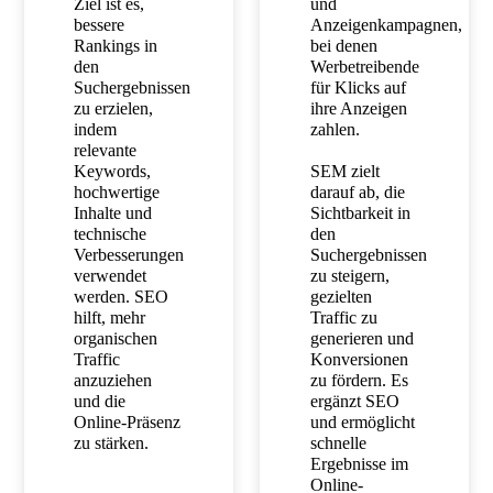
Ziel ist es,
und
bessere
Anzeigenkampagnen,
Rankings in
bei denen
den
Werbetreibende
Suchergebnissen
für Klicks auf
zu erzielen,
ihre Anzeigen
indem
zahlen.
relevante
Keywords,
SEM zielt
hochwertige
darauf ab, die
Inhalte und
Sichtbarkeit in
technische
den
Verbesserungen
Suchergebnissen
verwendet
zu steigern,
werden. SEO
gezielten
hilft, mehr
Traffic zu
organischen
generieren und
Traffic
Konversionen
anzuziehen
zu fördern. Es
und die
ergänzt SEO
Online-Präsenz
und ermöglicht
zu stärken.
schnelle
Ergebnisse im
Online-