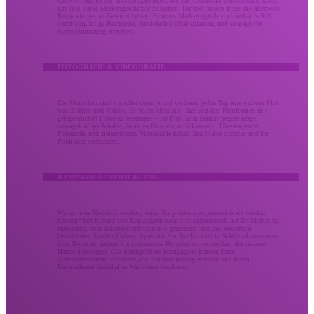
Copywriting ist der unbesungene Held, der das Geschwätz durchbrechen kann,
um eine starke Markengeschichte zu liefern. Darüber hinaus muss die allerbeste
Kopie einiges an Gewicht heben. Es muss Marketingziele und Verkaufs-ROI
durch sorgfältige Recherche, durchdachte Inhaltsplanung und strategische
Suchoptimierung erreichen.
FOTOGRAFIE & VIDEOGRAFIE
Die Menschen sind visueller denn je und verdauen jeden Tag eine endlose Flut
von Bildern und Videos. Es reicht nicht aus, Ihre sozialen Plattformen mit
gelegentlichen Fotos zu bestreuen – Ihr Publikum braucht regelmäßige,
aussagekräftige Inhalte, damit es für mehr zurückkommt. Überzeugende
Fotografie und zielgerichtete Videografie halten Ihre Marke sichtbar und Ihr
Publikum verbunden.
KAMPAGNENENTWICKLUNG
Warum eine Nachricht senden, wenn Sie präzise und personalisiert werden
können? Der Einsatz von Kampagnen kann sich exponentiell auf Ihr Marketing
auswirken, neue Kundeneintrittspunkte generieren und das Wachstum
bestehender Kunden fördern. Sprechen Sie Ihre Kunden in Schlüsselmomenten
ihrer Reise an, indem Sie strategische Botschaften verwenden, die sie zum
Handeln bewegen. Gut durchgeführte Kampagnen können Ihren
Zielkundenstamm erweitern, die Kundenbindung erhöhen und Ihrem
Unternehmen dauerhaftes Wachstum bescheren.