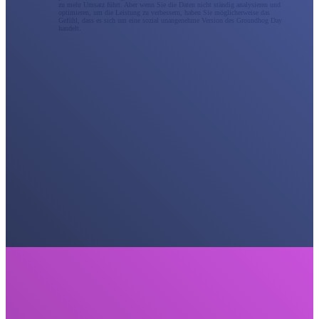
zu mehr Umsatz führt. Aber wenn Sie die Daten nicht ständig analysieren und
optimieren, um die Leistung zu verbessern, haben Sie möglicherweise das
Gefühl, dass es sich um eine sozial unangenehme Version des Groundhog Day
handelt.
Social Media Marketing
Die beste Social-Media-Marketingstrategie besteht nicht nur darin, aktiv zu bleiben; man muss darin
versunken sein. Als Social-Media-Marketingagentur arbeiten wir mit Ihnen zusammen, um eine
vollständige Unterstützung für soziale Kampagnen bereitzustellen, oder wir können eine Erweiterung
Ihres internen Teams werden. Vermarkten Sie Ihre Marke strategischer über alle sozialen Kanäle
hinweg, um echte Ergebnisse zu erzielen, die zu einem Prüfstein in der Schriftrolle werden.