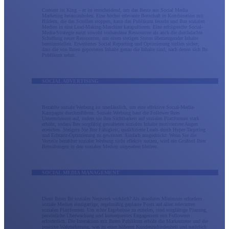
Content ist King – er ist entscheidend, um das Beste aus Social Media
Marketing herauszuholen. Eine höchst relevante Botschaft in Kombination mit
Bildern, die das Scrollen stoppen, kann das Publikum fesseln und Ihre sozialen
Medien in eine Lead-Making-Maschine katapultieren. Eine erfolgreiche Social-
Media-Strategie nutzt sowohl vorhandene Ressourcen als auch die durchdachte
Schaffung neuer Ressourcen, um einen stetigen Strom überzeugender Inhalte
bereitzustellen. Erweitertes Social Reporting und Optimierung stellen sicher,
dass die von Ihnen geposteten Inhalte genau die Inhalte sind, nach denen sich Ihr
Publikum sehnt.
SOCIAL ADVERTISING
Bezahlte soziale Werbung ist unerlässlich, um eine effektive Social-Media-
Kampagne durchzuführen. Soziale Werbung baut die Follower Ihres
Unternehmens auf, indem sie Ihre Sichtbarkeit auf sozialen Plattformen stark
erhöht, sodass Ihre sorgfältig gestalteten sozialen Inhalte motiviertere Augen
erreichen. Steigern Sie Ihre Fähigkeit, qualifizierte Leads durch Hyper-Targeting
und Echtzeit-Optimierung zu gewinnen. Einfach ausgedrückt: Wenn Sie die
Vorteile bezahlter sozialer Werbung nicht effektiv nutzen, wird ein Großteil Ihrer
Bemühungen in den sozialen Medien ungesehen bleiben.
SOCIAL MEDIA MANAGEMENT
Dient Ihnen Ihr soziales Netzwerk wirklich? Als absolutes Minimum erfordern
soziale Medien einzigartige, regelmäßig geplante Posts auf allen relevanten
sozialen Plattformen. Um echte Ergebnisse zu erzielen, sind sorgfältige Planung,
persönliche Überwachung und konsequentes Engagement mit Followern
erforderlich. Die Interaktion mit Ihrem Publikum erhöht die Markentreue und die
positive Wahrnehmung, was zu einer höheren Kundenzufriedenheit und natürlich