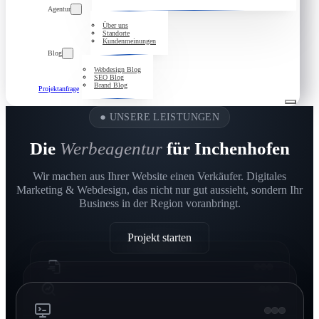
Agentur
Über uns
Standorte
Kundenmeinungen
Blog
Webdesign Blog
SEO Blog
Brand Blog
Projektanfrage
●
UNSERE LEISTUNGEN
Die
Werbeagentur
für Inchenhofen
Wir machen aus Ihrer Website einen Verkäufer. Digitales
Marketing & Webdesign, das nicht nur gut aussieht, sondern Ihr
Business in der Region voranbringt.
Projekt starten