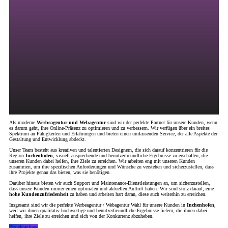
Als moderne
Werbeagentur und Webagentur
sind wir der perfekte Partner für unsere Kunden, wenn
es darum geht, ihre Online-Präsenz zu optimieren und zu verbessern. Wir verfügen über ein breites
Spektrum an Fähigkeiten und Erfahrungen und bieten einen umfassenden Service, der alle Aspekte der
Gestaltung und Entwicklung abdeckt.
Unser Team besteht aus kreativen und talentierten Designern, die sich darauf konzentrieren für die
Region
Inchenhofen
, visuell ansprechende und benutzerfreundliche Ergebnisse zu erschaffen, die
unseren Kunden dabei helfen, ihre Ziele zu erreichen. Wir arbeiten eng mit unseren Kunden
zusammen, um ihre spezifischen Anforderungen und Wünsche zu verstehen und sicherzustellen, dass
ihre Projekte genau das bieten, was sie benötigen.
Darüber hinaus bieten wir auch Support und Maintenance-Dienstleistungen an, um sicherzustellen,
dass unsere Kunden immer einen optimalen und aktuellen Auftritt haben. Wir sind stolz darauf, eine
hohe Kundenzufriedenheit
zu haben und arbeiten hart daran, diese auch weiterhin zu erreichen.
Insgesamt sind wir die perfekte Werbeagentur / Webagentur Wahl für unsere Kunden in
Inchenhofen
,
weil wir ihnen qualitativ hochwertige und benutzerfreundliche Ergebnisse liefern, die ihnen dabei
helfen, ihre Ziele zu erreichen und sich von der Konkurrenz abzuheben.
Projektanfrage