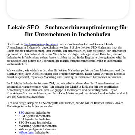
Lokale SEO – Suchmaschinenoptimierung für
Ihr Unternehmen in Inchenhofen
Die Kunst der
Suchmaschinenoptimierung
hat sich weiterentwickelt und kann auf lokale
Unternehmen in Inchenhofen zugeschnitten werden. Bei einer lokalen SEO-Maßnahme liegt der
Fokus auf der Feinabstimmung Ihrer Website, um sicherzustellen, dass sie speziell für Inchenhofen
optimiert ist. Dies bedeutet, dass Ihre Website für wichtige Suchbegriffe und Branchen, die mit
Inchenhofen in Verbindung stehen, besser sichtbar ist und in der Region leichter gefunden wird. In
der heutigen Zeit nimmt die Bedeutung der lokalen Suchmaschinenoptimierung in Inchenhofen
kontinuierlich zu.
Wir verstehen, wie wichtig es ist, dass Ihr lokales Marketing perfekt zu Ihrer Marke passt und die
Einzigartigkeit Ihrer Dienstleistungen oder Produkte hervorhebt. Daher haben wir unsere Expertise
darauf ausgerichtet, regionales Marketing und Branding in Inchenhofen harmonisch zu vereinen.
Ihr Erfolg in Inchenhofen ist unser Ziel, und wir arbeiten daran, dass Ihr Unternehmen online
bestmöglich wahrgenommen wird. Wir bringen Ihre Marke in Einklang mit den spezifischen
Anforderungen und Interessen Ihrer Zielgruppe in Inchenhofen und der umliegenden Region.
Kontaktieren Sie uns noch heute, um Ihr lokales Marketing auf das nächste Level zu heben und sich
von der Konkurrenz abzuheben.
Hier sind einige Beispiele für Suchbegriffe und Themen, auf die wir im Rahmen unseres lokalen
Marketings in Inchenhofen verwenden:
SEO
Agentur Inchenhofen
SEM Agentur Inchenhofen
SEA Agentur Inchenhofen
SEO Beratung Inchenhofen
Marketing Agentur Inchenhofen
Webdesign Agentur Inchenhofen
Webdesigner
Inchenhofen