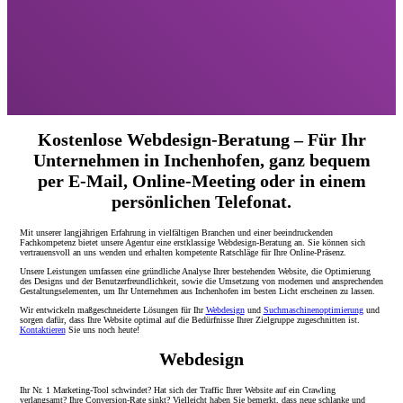
Kostenlose Webdesign-Beratung – Für Ihr
Unternehmen in Inchenhofen, ganz bequem
per E-Mail, Online-Meeting oder in einem
persönlichen Telefonat.
Mit unserer langjährigen Erfahrung in vielfältigen Branchen und einer beeindruckenden
Fachkompetenz bietet unsere Agentur eine erstklassige Webdesign-Beratung an. Sie können sich
vertrauensvoll an uns wenden und erhalten kompetente Ratschläge für Ihre Online-Präsenz.
Unsere Leistungen umfassen eine gründliche Analyse Ihrer bestehenden Website, die Optimierung
des Designs und der Benutzerfreundlichkeit, sowie die Umsetzung von modernen und ansprechenden
Gestaltungselementen, um Ihr Unternehmen aus Inchenhofen im besten Licht erscheinen zu lassen.
Wir entwickeln maßgeschneiderte Lösungen für Ihr
Webdesign
und
Suchmaschinenoptimierung
und
sorgen dafür, dass Ihre Website optimal auf die Bedürfnisse Ihrer Zielgruppe zugeschnitten ist.
Kontaktieren
Sie uns noch heute!
Webdesign
Ihr Nr. 1 Marketing-Tool schwindet? Hat sich der Traffic Ihrer Website auf ein Crawling
verlangsamt? Ihre Conversion-Rate sinkt? Vielleicht haben Sie bemerkt, dass neue schlanke und