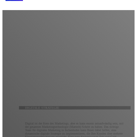
Digitale Strategie
Erwarten Sie mehr von Ihrem digitalen Marketing.
Es ist vielleicht keine Raketenwissenschaft, aber um das Beste aus dem digitalen Marketing
herauszuholen, ist ein tiefes Verständnis des Zwecks, der Möglichkeiten und der sich ständig
weiterentwickelnden Technologie jeder digitalen Plattform erforderlich. Kluge Marketer wissen, wie
man Strategien über alle Kanäle hinweg integriert, um Marketingziele optimal zu erreichen. Unser
Team aus digitalen Vordenkern wird mit Ihnen zusammenarbeiten, um eine maßgeschneiderte
digitale Marketingstrategie zu erstellen, die vollständig nachverfolgbar und vollständig optimierbar
ist.
DIGITALE STRATEGIE
Digital ist der Kern des Marketings, aber es kann enorm zeitaufwändig sein, mit
der gesamten Marketingtechnologie (Martech) Schritt zu halten. Das richtige
Team für digitales Marketing in Inchenhofen kann Ihnen dabei helfen, eine
dynamische digitale Strategie zu implementieren, die Ihre Kunden über mehrere
Einstiegspunkte hinweg anspricht. Eine gute Strategie spart Zeit und Geld,