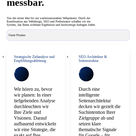
messbar.
Von der ersten Idee bis zur wachstumsstarken Webpräsenz: Durch die
Kombination aus Webdesign, SEO und Performance schaffen wir ein
System, das Ihnen sichtbare Ergebnisse und hochwertige Anfragen liefert.
Unser Prozess
Strategische Zielanalyse und
SEO-Architektur &
Empfehlungsableitung
Seitenstruktur
1
2
Wir hören zu, bevor
Durch eine
wir planen: In einer
intelligente
tiefgehenden Analyse
Seitenarchitektur
durchleuchten wir
decken wir gezielt die
Ihre Ziele und
Suchintention Ihrer
Visionen. Darauf
Zielgruppe ab und
aufbauend entwickeln
setzen klare
wir eine Strategie, die
thematische Signale
exakt auf Ihre
für Google – für