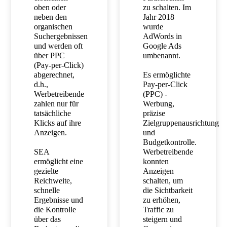
oben oder
zu schalten. Im
neben den
Jahr 2018
organischen
wurde
Suchergebnissen
AdWords in
und werden oft
Google Ads
über PPC
umbenannt.
(Pay-per-Click)
abgerechnet,
Es ermöglichte
d.h.,
Pay-per-Click
Werbetreibende
(PPC) -
zahlen nur für
Werbung,
tatsächliche
präzise
Klicks auf ihre
Zielgruppenausrichtung
Anzeigen.
und
Budgetkontrolle.
SEA
Werbetreibende
ermöglicht eine
konnten
gezielte
Anzeigen
Reichweite,
schalten, um
schnelle
die Sichtbarkeit
Ergebnisse und
zu erhöhen,
die Kontrolle
Traffic zu
über das
steigern und