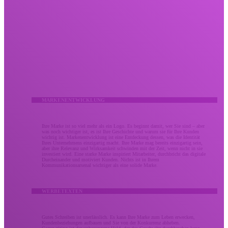
Kreativ
Lassen Sie Ihr kreatives Marketing nicht verpuffen.
Wir bringen Menschen durch umsetzbare Meilensteine ​​mit mutiger Kreativität, die Ergebnisse
liefert. Unsere kreativen Dienstleistungen kombinieren bewährte Strategie und Design zu gleichen
Teilen, um den Eindruck zu stärken, den Ihre Marke bei Ihrem Publikum hinterlässt. Ob es sich um
eine Überarbeitung der Markenidentität oder eine verbesserte Kampagne handelt, Ihr kreatives
Marketing sollte Ihr Unternehmen so unvergesslich machen wie den Wert, den Sie bringen.
MARKENENTWICKLUNG
Ihre Marke ist so viel mehr als ein Logo. Es beginnt damit, wer Sie sind – aber
was noch wichtiger ist, es ist Ihre Geschichte und warum sie für Ihre Kunden
wichtig ist. Markenentwicklung ist eine Entdeckung dessen, was die Identität
Ihres Unternehmens einzigartig macht. Ihre Marke mag bereits einzigartig sein,
aber ihre Relevanz und Wirksamkeit schwinden mit der Zeit, wenn nicht in sie
investiert wird. Eine starke Marke inspiriert Mitarbeiter, durchbricht das digitale
Durcheinander und motiviert Kunden. Nichts ist in Ihrem
Kommunikationsarsenal wichtiger als eine solide Marke.
WERBETEXTEN
Gutes Schreiben ist unerlässlich. Es kann Ihre Marke zum Leben erwecken,
Kundenbeziehungen aufbauen und Sie von der Konkurrenz abheben.