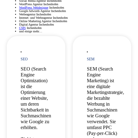
Social Media Agentur Inchenhofen
WordPress Agentur Inchenhofen
WordPress Webdesigner
Inchenhofen
Google Adwords Agentur Inchenhofen
Werbeagentur Inchenhofen
Internet- und Werbeagentur Inchenhofen
Online Marketing Agentur Inchenhofen
Digital Agentur Inchenhofen
CMS
Inchenhofen
und einige mehr…
SEO
SEM
SEO (Search
SEM (Search
Engine
Engine
Optimization)
Marketing) ist
ist die
eine digitale
Optimierung
Marketingstrategie,
einer Website,
die bezahlte
um deren
Werbung in
Sichtbarkeit in
Suchmaschinen
Suchmaschinen
wie Google
wie Google zu
verwendet. Sie
erhöhen.
umfasst PPC
(Pay-per-Click)