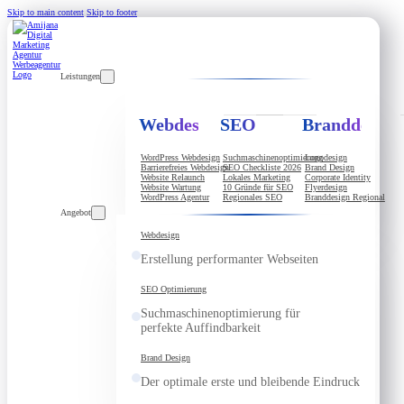
Skip to main content
Skip to footer
Leistungen
Webdesign
SEO
Branddesign
WordPress Webdesign
Suchmaschinenoptimierung
Logodesign
Barrierefreies Webdesign
SEO Checkliste 2026
Brand Design
Website Relaunch
Lokales Marketing
Corporate Identity
Website Wartung
10 Gründe für SEO
Flyerdesign
WordPress Agentur
Regionales SEO
Branddesign Regional
Angebot
Webdesign
Erstellung performanter Webseiten
SEO Optimierung
Suchmaschinenoptimierung für
perfekte Auffindbarkeit
Brand Design
Der optimale erste und bleibende Eindruck