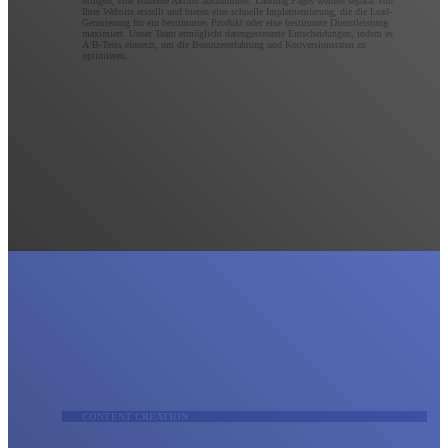
bringen, eine einzelne Aktion auszuführen. Landing Pages werden separat von
Ihrer Website erstellt und bieten eine schnelle Implementierung, die die Lead-
Generierung für ein bestimmtes Produkt oder eine bestimmte Dienstleistung
maximiert. Unser Team ermöglicht datengesteuerte Entscheidungen, indem es
A/B-Tests einsetzt, um die Benutzererfahrung und Konversionsraten zu
optimieren.
CONTENT CREATION