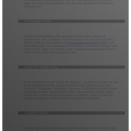
indem sie sich auf das konzentriert, was zu einem bestimmten Zeitpunkt am
wichtigsten ist.
SUCHMARKETING
Suchmaschinenmarketing trifft potenzielle Kunden dann, wenn sie am
motiviertesten sind, zu handeln. Eine Kombination aus Pay-per-Click (PPC),
Display-Werbung, Remarketing und
Suchmaschinenoptimierung (SEO)
kann
Ihnen dabei helfen, Ihre Marketingziele zu erreichen. Jede dieser Strategien kann
stark variieren, daher ist es wichtig, einen Suchmaschinenmarketing-Partner zu
haben, der die größte Wirkung erzielen kann.
CONTENT MARKETING
Content-Marketing ist die Sprache des Digitalen – es zieht neue Kunden an und
bindet bestehende Kunden, indem es lehrreiche oder unterhaltsame Inhalte
bereitstellt. Infografiken, Blogartikel, Interviews, Fallstudien und mehr können
Zielgruppen in Ihren Verkaufstrichter ziehen. Die am besten teilbaren Inhalte
können Ihre digitalen Marketingausgaben vervielfachen, indem sie über Ihre
Kunden hinausgehen und Ihren digitalen Fußabdruck vergrößern.
LANDING PAGES
Landing Pages sind hyperfokussierte Markenwebseiten, die Ihr Publikum dazu