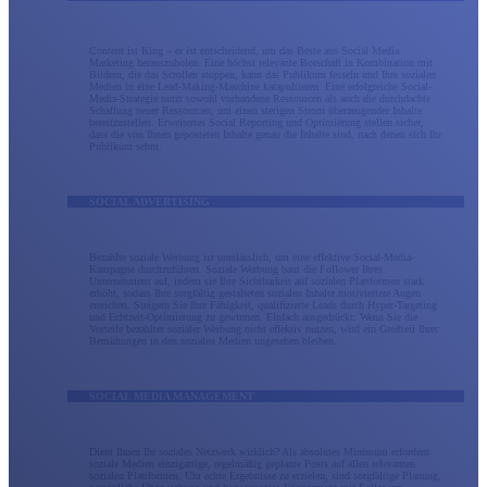
Content ist King – er ist entscheidend, um das Beste aus Social Media
Marketing herauszuholen. Eine höchst relevante Botschaft in Kombination mit
Bildern, die das Scrollen stoppen, kann das Publikum fesseln und Ihre sozialen
Medien in eine Lead-Making-Maschine katapultieren. Eine erfolgreiche Social-
Media-Strategie nutzt sowohl vorhandene Ressourcen als auch die durchdachte
Schaffung neuer Ressourcen, um einen stetigen Strom überzeugender Inhalte
bereitzustellen. Erweitertes Social Reporting und Optimierung stellen sicher,
dass die von Ihnen geposteten Inhalte genau die Inhalte sind, nach denen sich Ihr
Publikum sehnt.
SOCIAL ADVERTISING
Bezahlte soziale Werbung ist unerlässlich, um eine effektive Social-Media-
Kampagne durchzuführen. Soziale Werbung baut die Follower Ihres
Unternehmens auf, indem sie Ihre Sichtbarkeit auf sozialen Plattformen stark
erhöht, sodass Ihre sorgfältig gestalteten sozialen Inhalte motiviertere Augen
erreichen. Steigern Sie Ihre Fähigkeit, qualifizierte Leads durch Hyper-Targeting
und Echtzeit-Optimierung zu gewinnen. Einfach ausgedrückt: Wenn Sie die
Vorteile bezahlter sozialer Werbung nicht effektiv nutzen, wird ein Großteil Ihrer
Bemühungen in den sozialen Medien ungesehen bleiben.
SOCIAL MEDIA MANAGEMENT
Dient Ihnen Ihr soziales Netzwerk wirklich? Als absolutes Minimum erfordern
soziale Medien einzigartige, regelmäßig geplante Posts auf allen relevanten
sozialen Plattformen. Um echte Ergebnisse zu erzielen, sind sorgfältige Planung,