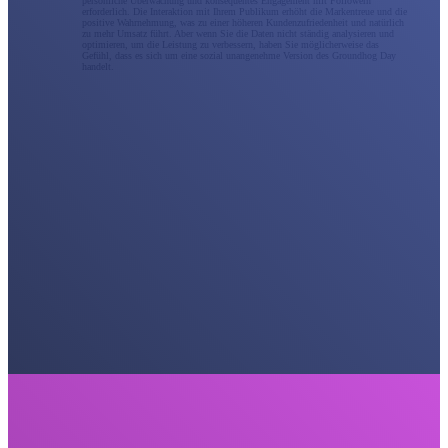
persönliche Überwachung und konsequentes Engagement mit Followern
erforderlich. Die Interaktion mit Ihrem Publikum erhöht die Markentreue und die
positive Wahrnehmung, was zu einer höheren Kundenzufriedenheit und natürlich
zu mehr Umsatz führt. Aber wenn Sie die Daten nicht ständig analysieren und
optimieren, um die Leistung zu verbessern, haben Sie möglicherweise das
Gefühl, dass es sich um eine sozial unangenehme Version des Groundhog Day
handelt.
Social Media Marketing
Die beste Social-Media-Marketingstrategie besteht nicht nur darin, aktiv zu bleiben; man muss darin
versunken sein. Als Social-Media-Marketingagentur arbeiten wir mit Ihnen zusammen, um eine
vollständige Unterstützung für soziale Kampagnen bereitzustellen, oder wir können eine Erweiterung
Ihres internen Teams werden. Vermarkten Sie Ihre Marke strategischer über alle sozialen Kanäle
hinweg, um echte Ergebnisse zu erzielen, die zu einem Prüfstein in der Schriftrolle werden.