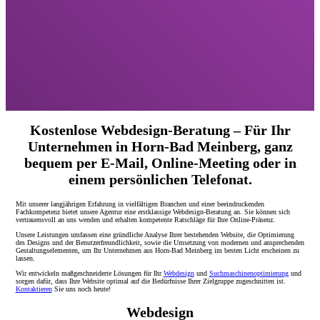
Kostenlose Webdesign-Beratung – Für Ihr
Unternehmen in Horn-Bad Meinberg, ganz
bequem per E-Mail, Online-Meeting oder in
einem persönlichen Telefonat.
Mit unserer langjährigen Erfahrung in vielfältigen Branchen und einer beeindruckenden
Fachkompetenz bietet unsere Agentur eine erstklassige Webdesign-Beratung an. Sie können sich
vertrauensvoll an uns wenden und erhalten kompetente Ratschläge für Ihre Online-Präsenz.
Unsere Leistungen umfassen eine gründliche Analyse Ihrer bestehenden Website, die Optimierung
des Designs und der Benutzerfreundlichkeit, sowie die Umsetzung von modernen und ansprechenden
Gestaltungselementen, um Ihr Unternehmen aus Horn-Bad Meinberg im besten Licht erscheinen zu
lassen.
Wir entwickeln maßgeschneiderte Lösungen für Ihr
Webdesign
und
Suchmaschinenoptimierung
und
sorgen dafür, dass Ihre Website optimal auf die Bedürfnisse Ihrer Zielgruppe zugeschnitten ist.
Kontaktieren
Sie uns noch heute!
Webdesign