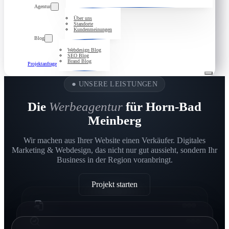
Agentur
Über uns
Standorte
Kundenmeinungen
Blog
Webdesign Blog
SEO Blog
Brand Blog
Projektanfrage
●
UNSERE LEISTUNGEN
Die
Werbeagentur
für Horn-Bad
Meinberg
Wir machen aus Ihrer Website einen Verkäufer. Digitales
Marketing & Webdesign, das nicht nur gut aussieht, sondern Ihr
Business in der Region voranbringt.
Projekt starten