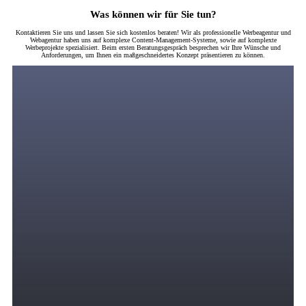
Was können wir für Sie tun?
Kontaktieren Sie uns und lassen Sie sich kostenlos beraten! Wir als professionelle Werbeagentur und
Webagentur haben uns auf komplexe Content-Management-Systeme, sowie auf komplexte
Werbeprojekte spezialisiert. Beim ersten Beratungsgespräch besprechen wir Ihre Wünsche und
Anforderungen, um Ihnen ein maßgeschneidertes Konzept präsentieren zu können.
Digitales Marketing
Wir bringen zielgerichtete und motivierte Zielgruppen in Ihren Verkaufstrichter durch
eine strategische Kombination von PPC-Anzeigen über Suchmaschinenwerbung,
Display-Werbung, Remarketing, Social Media Marketing, SEO und andere Online-
Werbekanäle, in denen Ihre Zielgruppe ihre Zeit verbringt.