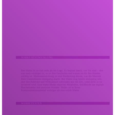
Kreativ
Lassen Sie Ihr kreatives Marketing nicht verpuffen.
Wir bringen Menschen durch umsetzbare Meilensteine ​​mit mutiger Kreativität, die Ergebnisse
liefert. Unsere kreativen Dienstleistungen kombinieren bewährte Strategie und Design zu gleichen
Teilen, um den Eindruck zu stärken, den Ihre Marke bei Ihrem Publikum hinterlässt. Ob es sich um
eine Überarbeitung der Markenidentität oder eine verbesserte Kampagne handelt, Ihr kreatives
Marketing sollte Ihr Unternehmen so unvergesslich machen wie den Wert, den Sie bringen.
MARKENENTWICKLUNG
Ihre Marke ist so viel mehr als ein Logo. Es beginnt damit, wer Sie sind – aber
was noch wichtiger ist, es ist Ihre Geschichte und warum sie für Ihre Kunden
wichtig ist. Markenentwicklung ist eine Entdeckung dessen, was die Identität
Ihres Unternehmens einzigartig macht. Ihre Marke mag bereits einzigartig sein,
aber ihre Relevanz und Wirksamkeit schwinden mit der Zeit, wenn nicht in sie
investiert wird. Eine starke Marke inspiriert Mitarbeiter, durchbricht das digitale
Durcheinander und motiviert Kunden. Nichts ist in Ihrem
Kommunikationsarsenal wichtiger als eine solide Marke.
WERBETEXTEN