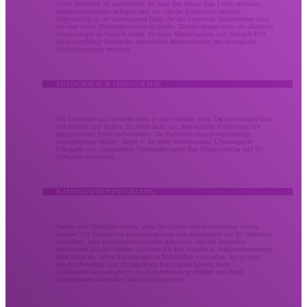
Gutes Schreiben ist unerlässlich. Es kann Ihre Marke zum Leben erwecken,
Kundenbeziehungen aufbauen und Sie von der Konkurrenz abheben.
Copywriting ist der unbesungene Held, der das Geschwätz durchbrechen kann,
um eine starke Markengeschichte zu liefern. Darüber hinaus muss die allerbeste
Kopie einiges an Gewicht heben. Es muss Marketingziele und Verkaufs-ROI
durch sorgfältige Recherche, durchdachte Inhaltsplanung und strategische
Suchoptimierung erreichen.
FOTOGRAFIE & VIDEOGRAFIE
Die Menschen sind visueller denn je und verdauen jeden Tag eine endlose Flut
von Bildern und Videos. Es reicht nicht aus, Ihre sozialen Plattformen mit
gelegentlichen Fotos zu bestreuen – Ihr Publikum braucht regelmäßige,
aussagekräftige Inhalte, damit es für mehr zurückkommt. Überzeugende
Fotografie und zielgerichtete Videografie halten Ihre Marke sichtbar und Ihr
Publikum verbunden.
KAMPAGNENENTWICKLUNG
Warum eine Nachricht senden, wenn Sie präzise und personalisiert werden
können? Der Einsatz von Kampagnen kann sich exponentiell auf Ihr Marketing
auswirken, neue Kundeneintrittspunkte generieren und das Wachstum
bestehender Kunden fördern. Sprechen Sie Ihre Kunden in Schlüsselmomenten
ihrer Reise an, indem Sie strategische Botschaften verwenden, die sie zum
Handeln bewegen. Gut durchgeführte Kampagnen können Ihren
Zielkundenstamm erweitern, die Kundenbindung erhöhen und Ihrem
Unternehmen dauerhaftes Wachstum bescheren.