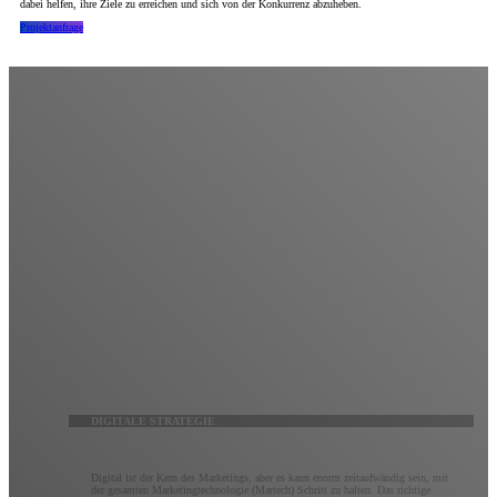
dabei helfen, ihre Ziele zu erreichen und sich von der Konkurrenz abzuheben.
Projektanfrage
Digitale Strategie
Erwarten Sie mehr von Ihrem digitalen Marketing.
Es ist vielleicht keine Raketenwissenschaft, aber um das Beste aus dem digitalen Marketing
herauszuholen, ist ein tiefes Verständnis des Zwecks, der Möglichkeiten und der sich ständig
weiterentwickelnden Technologie jeder digitalen Plattform erforderlich. Kluge Marketer wissen, wie
man Strategien über alle Kanäle hinweg integriert, um Marketingziele optimal zu erreichen. Unser
Team aus digitalen Vordenkern wird mit Ihnen zusammenarbeiten, um eine maßgeschneiderte
digitale Marketingstrategie zu erstellen, die vollständig nachverfolgbar und vollständig optimierbar
ist.
DIGITALE STRATEGIE
Digital ist der Kern des Marketings, aber es kann enorm zeitaufwändig sein, mit
der gesamten Marketingtechnologie (Martech) Schritt zu halten. Das richtige