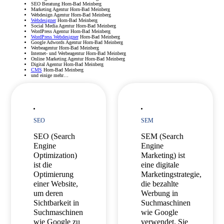
SEO Beratung Horn-Bad Meinberg
Marketing Agentur Horn-Bad Meinberg
Webdesign Agentur Horn-Bad Meinberg
Webdesigner
Horn-Bad Meinberg
Social Media Agentur Horn-Bad Meinberg
WordPress Agentur Horn-Bad Meinberg
WordPress Webdesigner
Horn-Bad Meinberg
Google Adwords Agentur Horn-Bad Meinberg
Werbeagentur Horn-Bad Meinberg
Internet- und Werbeagentur Horn-Bad Meinberg
Online Marketing Agentur Horn-Bad Meinberg
Digital Agentur Horn-Bad Meinberg
CMS
Horn-Bad Meinberg
und einige mehr…
SEO
SEM
SEO (Search
SEM (Search
Engine
Engine
Optimization)
Marketing) ist
ist die
eine digitale
Optimierung
Marketingstrategie,
einer Website,
die bezahlte
um deren
Werbung in
Sichtbarkeit in
Suchmaschinen
Suchmaschinen
wie Google
wie Google zu
verwendet. Sie