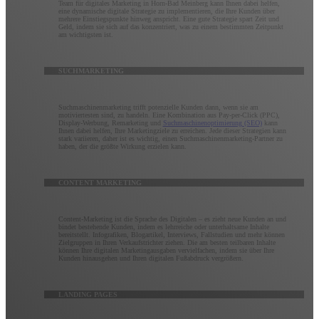
Team für digitales Marketing in Horn-Bad Meinberg kann Ihnen dabei helfen,
eine dynamische digitale Strategie zu implementieren, die Ihre Kunden über
mehrere Einstiegspunkte hinweg anspricht. Eine gute Strategie spart Zeit und
Geld, indem sie sich auf das konzentriert, was zu einem bestimmten Zeitpunkt
am wichtigsten ist.
SUCHMARKETING
Suchmaschinenmarketing trifft potenzielle Kunden dann, wenn sie am
motiviertesten sind, zu handeln. Eine Kombination aus Pay-per-Click (PPC),
Display-Werbung, Remarketing und
Suchmaschinenoptimierung (SEO)
kann
Ihnen dabei helfen, Ihre Marketingziele zu erreichen. Jede dieser Strategien kann
stark variieren, daher ist es wichtig, einen Suchmaschinenmarketing-Partner zu
haben, der die größte Wirkung erzielen kann.
CONTENT MARKETING
Content-Marketing ist die Sprache des Digitalen – es zieht neue Kunden an und
bindet bestehende Kunden, indem es lehrreiche oder unterhaltsame Inhalte
bereitstellt. Infografiken, Blogartikel, Interviews, Fallstudien und mehr können
Zielgruppen in Ihren Verkaufstrichter ziehen. Die am besten teilbaren Inhalte
können Ihre digitalen Marketingausgaben vervielfachen, indem sie über Ihre
Kunden hinausgehen und Ihren digitalen Fußabdruck vergrößern.
LANDING PAGES