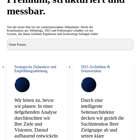
messbar.
Von der ersten Idee bis zur wachstumsstarken Webpräsenz: Durch die
Kombination aus Webdesign, SEO und Performance schaffen wir ein
System, das Ihnen sichtbare Ergebnisse und hochwertige Anfragen liefert.
Unser Prozess
Strategische Zielanalyse und
SEO-Architektur &
Empfehlungsableitung
Seitenstruktur
1
2
Wir hören zu, bevor
Durch eine
wir planen: In einer
intelligente
tiefgehenden Analyse
Seitenarchitektur
durchleuchten wir
decken wir gezielt die
Ihre Ziele und
Suchintention Ihrer
Visionen. Darauf
Zielgruppe ab und
aufbauend entwickeln
setzen klare