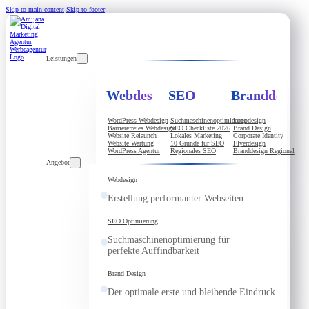
Skip to main content
Skip to footer
Leistungen
Webdesign
SEO
Branddesign
WordPress Webdesign
Suchmaschinenoptimierung
Logodesign
Barrierefreies Webdesign
SEO Checkliste 2026
Brand Design
Website Relaunch
Lokales Marketing
Corporate Identity
Website Wartung
10 Gründe für SEO
Flyerdesign
WordPress Agentur
Regionales SEO
Branddesign Regional
Angebot
Webdesign
Erstellung performanter Webseiten
SEO Optimierung
Suchmaschinenoptimierung für
perfekte Auffindbarkeit
Brand Design
Der optimale erste und bleibende Eindruck