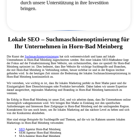
durch unsere Unterstützung in ihre Investition
bringen.
Lokale SEO – Suchmaschinenoptimierung für
Ihr Unternehmen in Horn-Bad Meinberg
Die Kunst der
Suchmaschinenoptimierung
hat sich weiterentwickelt und kann auf lokale
Unternehmen in Horn-Bad Meinberg zugeschnitten werden. Bei einer lokalen SEO-Maßnahme liegt
der Fokus auf der Feinabstimmung Ihrer Website, um sicherzustellen, dass sie speziell für Horn-Bad
Meinberg optimiert ist. Dies bedeutet, dass Ihre Website für wichtige Suchbegriffe und Branchen,
die mit Horn-Bad Meinberg in Verbindung stehen, besser sichtbar ist und in der Region leichter
gefunden wird. In der heutigen Zeit nimmt die Bedeutung der lokalen Suchmaschinenoptimierung in
Horn-Bad Meinberg kontinuierlich zu.
Wir verstehen, wie wichtig es ist, dass Ihr lokales Marketing perfekt zu Ihrer Marke passt und die
Einzigartigkeit Ihrer Dienstleistungen oder Produkte hervorhebt. Daher haben wir unsere Expertise
darauf ausgerichtet, regionales Marketing und Branding in Horn-Bad Meinberg harmonisch zu
vereinen.
Ihr Erfolg in Horn-Bad Meinberg ist unser Ziel, und wir arbeiten daran, dass Ihr Unternehmen online
bestmöglich wahrgenommen wird. Wir bringen Ihre Marke in Einklang mit den spezifischen
Anforderungen und Interessen Ihrer Zielgruppe in Horn-Bad Meinberg und der umliegenden Region.
Kontaktieren Sie uns noch heute, um Ihr lokales Marketing auf das nächste Level zu heben und sich
von der Konkurrenz abzuheben.
Hier sind einige Beispiele für Suchbegriffe und Themen, auf die wir im Rahmen unseres lokalen
Marketings in Horn-Bad Meinberg verwenden:
SEO
Agentur Horn-Bad Meinberg
SEM Agentur Horn-Bad Meinberg
SEA Agentur Horn-Bad Meinberg