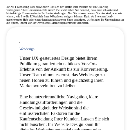
Ihr Nr. 1 Marketing-Tool schwindet? Hat sich der Traffic Ihrer Website auf ein Crawling
verlangsamt? Ihre Conversion-Rate sinkt? Vielleicht haben Sie bemerkt, dass neue schlanke und
hinterhältige Konkurrenten in Ihr Revier eindringen. Nur Sie wissen, warum Sie hier sind, aber wir
wissen, wie Sie die Effektivität Ihrer Webpräsenz steigern können. Egal, ob Sie einen Lead-
generierenden Hub oder einen datenbankgesteuerten Shop benötigen, wir bringen Ihr Unternehmen an
die Spitze, indem wir Ihr wertvollstes Marketinginstrument verbessern.
Webdesign
Unser UX-gesteuertes Design bietet Ihrem
Publikum garantiert ein nahtloses Vor-Ort-
Erlebnis von der Ankunft bis zur Konvertierung.
Unser Team nimmt es ernst, das Webdesign zu
neuen Höhen zu führen und gleichzeitig Ihren
Markenwurzeln treu zu bleiben.
Eine benutzerfreundliche Navigation, klare
Handlungsaufforderungen und die
Geschwindigkeit der Website sind die
einflussreichsten Faktoren für die
Kaufentscheidung Ihrer Kunden. Lassen Sie sich
nicht täuschen: Ihr Website-Design kann Ihr
digitales Marketingpotenzial verbessern oder