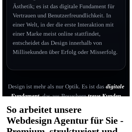
Ästhetik; es ist das digitale Fundament für
genau im Moment des Interesses abholt.
Vertrauen und Benutzerfreundlichkeit. In
einer Welt, in der die erste Interaktion mit
einer Marke meist online stattfindet,
entscheidet das Design innerhalb von
Millisekunden über Erfolg oder Misserfolg.
Design ist mehr als nur Optik. Es ist das
digitale
Fundament
, das aus Besuchern
treue Kunden
macht.
So arbeitet unsere
Webdesign Agentur für Sie -
Premium, strukturiert und