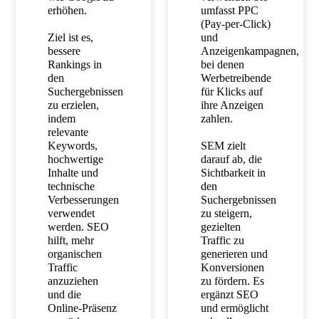
erhöhen.
umfasst PPC
(Pay-per-Click)
Ziel ist es,
und
bessere
Anzeigenkampagnen,
Rankings in
bei denen
den
Werbetreibende
Suchergebnissen
für Klicks auf
zu erzielen,
ihre Anzeigen
indem
zahlen.
relevante
Keywords,
SEM zielt
hochwertige
darauf ab, die
Inhalte und
Sichtbarkeit in
technische
den
Verbesserungen
Suchergebnissen
verwendet
zu steigern,
werden. SEO
gezielten
hilft, mehr
Traffic zu
organischen
generieren und
Traffic
Konversionen
anzuziehen
zu fördern. Es
und die
ergänzt SEO
Online-Präsenz
und ermöglicht