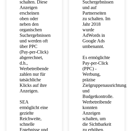
schalten. Diese
Suchergebnissen
Anzeigen
und auf
erscheinen
Partnerseiten
oben oder
zu schalten. Im
neben den
Jahr 2018
organischen
wurde
Suchergebnissen
AdWords in
und werden oft
Google Ads
über PPC
umbenannt.
(Pay-per-Click)
abgerechnet,
Es ermöglichte
d.h.,
Pay-per-Click
Werbetreibende
(PPC) -
zahlen nur für
Werbung,
tatsächliche
präzise
Klicks auf ihre
Zielgruppenausrichtung
Anzeigen.
und
Budgetkontrolle.
SEA
Werbetreibende
ermöglicht eine
konnten
gezielte
Anzeigen
Reichweite,
schalten, um
schnelle
die Sichtbarkeit
Ergebnisse und
zu erhöhen,