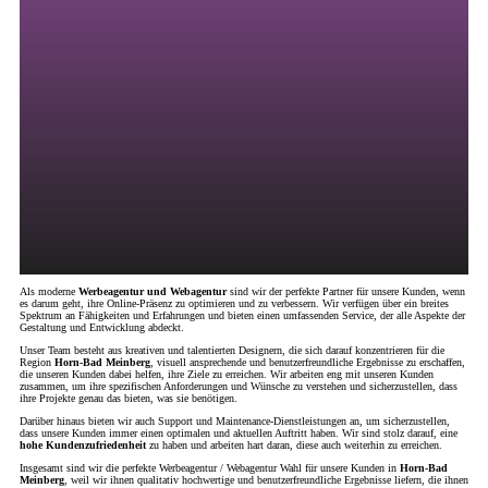
Als moderne
Werbeagentur und Webagentur
sind wir der perfekte Partner für unsere Kunden, wenn
es darum geht, ihre Online-Präsenz zu optimieren und zu verbessern. Wir verfügen über ein breites
Spektrum an Fähigkeiten und Erfahrungen und bieten einen umfassenden Service, der alle Aspekte der
Gestaltung und Entwicklung abdeckt.
Unser Team besteht aus kreativen und talentierten Designern, die sich darauf konzentrieren für die
Region
Horn-Bad Meinberg
, visuell ansprechende und benutzerfreundliche Ergebnisse zu erschaffen,
die unseren Kunden dabei helfen, ihre Ziele zu erreichen. Wir arbeiten eng mit unseren Kunden
zusammen, um ihre spezifischen Anforderungen und Wünsche zu verstehen und sicherzustellen, dass
ihre Projekte genau das bieten, was sie benötigen.
Darüber hinaus bieten wir auch Support und Maintenance-Dienstleistungen an, um sicherzustellen,
dass unsere Kunden immer einen optimalen und aktuellen Auftritt haben. Wir sind stolz darauf, eine
hohe Kundenzufriedenheit
zu haben und arbeiten hart daran, diese auch weiterhin zu erreichen.
Insgesamt sind wir die perfekte Werbeagentur / Webagentur Wahl für unsere Kunden in
Horn-Bad
Meinberg
, weil wir ihnen qualitativ hochwertige und benutzerfreundliche Ergebnisse liefern, die ihnen