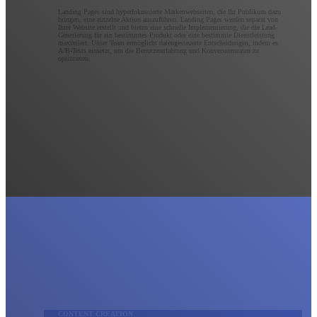
Landing Pages sind hyperfokussierte Markenwebseiten, die Ihr Publikum dazu
bringen, eine einzelne Aktion auszuführen. Landing Pages werden separat von
Ihrer Website erstellt und bieten eine schnelle Implementierung, die die Lead-
Generierung für ein bestimmtes Produkt oder eine bestimmte Dienstleistung
maximiert. Unser Team ermöglicht datengesteuerte Entscheidungen, indem es
A/B-Tests einsetzt, um die Benutzererfahrung und Konversionsraten zu
optimieren.
CONTENT CREATION