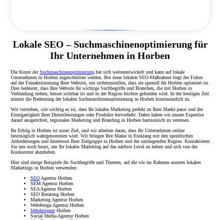
Lokale SEO – Suchmaschinenoptimierung für
Ihr Unternehmen in Horben
Die Kunst der
Suchmaschinenoptimierung
hat sich weiterentwickelt und kann auf lokale
Unternehmen in Horben zugeschnitten werden. Bei einer lokalen SEO-Maßnahme liegt der Fokus
auf der Feinabstimmung Ihrer Website, um sicherzustellen, dass sie speziell für Horben optimiert ist.
Dies bedeutet, dass Ihre Website für wichtige Suchbegriffe und Branchen, die mit Horben in
Verbindung stehen, besser sichtbar ist und in der Region leichter gefunden wird. In der heutigen Zeit
nimmt die Bedeutung der lokalen Suchmaschinenoptimierung in Horben kontinuierlich zu.
Wir verstehen, wie wichtig es ist, dass Ihr lokales Marketing perfekt zu Ihrer Marke passt und die
Einzigartigkeit Ihrer Dienstleistungen oder Produkte hervorhebt. Daher haben wir unsere Expertise
darauf ausgerichtet, regionales Marketing und Branding in Horben harmonisch zu vereinen.
Ihr Erfolg in Horben ist unser Ziel, und wir arbeiten daran, dass Ihr Unternehmen online
bestmöglich wahrgenommen wird. Wir bringen Ihre Marke in Einklang mit den spezifischen
Anforderungen und Interessen Ihrer Zielgruppe in Horben und der umliegenden Region. Kontaktieren
Sie uns noch heute, um Ihr lokales Marketing auf das nächste Level zu heben und sich von der
Konkurrenz abzuheben.
Hier sind einige Beispiele für Suchbegriffe und Themen, auf die wir im Rahmen unseres lokalen
Marketings in Horben verwenden:
SEO
Agentur Horben
SEM Agentur Horben
SEA Agentur Horben
SEO Beratung Horben
Marketing Agentur Horben
Webdesign Agentur Horben
Webdesigner
Horben
Social Media Agentur Horben