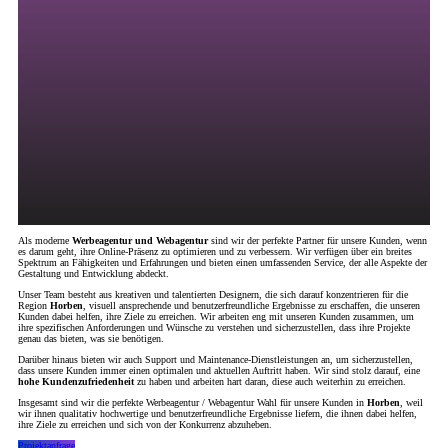
Als moderne
Werbeagentur und Webagentur
sind wir der perfekte Partner für unsere Kunden, wenn
es darum geht, ihre Online-Präsenz zu optimieren und zu verbessern. Wir verfügen über ein breites
Spektrum an Fähigkeiten und Erfahrungen und bieten einen umfassenden Service, der alle Aspekte der
Gestaltung und Entwicklung abdeckt.
Unser Team besteht aus kreativen und talentierten Designern, die sich darauf konzentrieren für die
Region
Horben
, visuell ansprechende und benutzerfreundliche Ergebnisse zu erschaffen, die unseren
Kunden dabei helfen, ihre Ziele zu erreichen. Wir arbeiten eng mit unseren Kunden zusammen, um
ihre spezifischen Anforderungen und Wünsche zu verstehen und sicherzustellen, dass ihre Projekte
genau das bieten, was sie benötigen.
Darüber hinaus bieten wir auch Support und Maintenance-Dienstleistungen an, um sicherzustellen,
dass unsere Kunden immer einen optimalen und aktuellen Auftritt haben. Wir sind stolz darauf, eine
hohe Kundenzufriedenheit
zu haben und arbeiten hart daran, diese auch weiterhin zu erreichen.
Insgesamt sind wir die perfekte Werbeagentur / Webagentur Wahl für unsere Kunden in
Horben
, weil
wir ihnen qualitativ hochwertige und benutzerfreundliche Ergebnisse liefern, die ihnen dabei helfen,
ihre Ziele zu erreichen und sich von der Konkurrenz abzuheben.
Projektanfrage