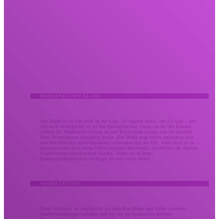
Kreativ
Lassen Sie Ihr kreatives Marketing nicht verpuffen.
Wir bringen Menschen durch umsetzbare Meilensteine ​​mit mutiger Kreativität, die Ergebnisse
liefert. Unsere kreativen Dienstleistungen kombinieren bewährte Strategie und Design zu gleichen
Teilen, um den Eindruck zu stärken, den Ihre Marke bei Ihrem Publikum hinterlässt. Ob es sich um
eine Überarbeitung der Markenidentität oder eine verbesserte Kampagne handelt, Ihr kreatives
Marketing sollte Ihr Unternehmen so unvergesslich machen wie den Wert, den Sie bringen.
MARKENENTWICKLUNG
Ihre Marke ist so viel mehr als ein Logo. Es beginnt damit, wer Sie sind – aber
was noch wichtiger ist, es ist Ihre Geschichte und warum sie für Ihre Kunden
wichtig ist. Markenentwicklung ist eine Entdeckung dessen, was die Identität
Ihres Unternehmens einzigartig macht. Ihre Marke mag bereits einzigartig sein,
aber ihre Relevanz und Wirksamkeit schwinden mit der Zeit, wenn nicht in sie
investiert wird. Eine starke Marke inspiriert Mitarbeiter, durchbricht das digitale
Durcheinander und motiviert Kunden. Nichts ist in Ihrem
Kommunikationsarsenal wichtiger als eine solide Marke.
WERBETEXTEN
Gutes Schreiben ist unerlässlich. Es kann Ihre Marke zum Leben erwecken,
Kundenbeziehungen aufbauen und Sie von der Konkurrenz abheben.