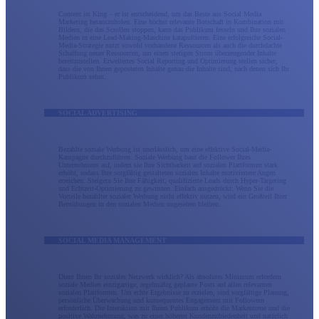
Content ist King – er ist entscheidend, um das Beste aus Social Media
Marketing herauszuholen. Eine höchst relevante Botschaft in Kombination mit
Bildern, die das Scrollen stoppen, kann das Publikum fesseln und Ihre sozialen
Medien in eine Lead-Making-Maschine katapultieren. Eine erfolgreiche Social-
Media-Strategie nutzt sowohl vorhandene Ressourcen als auch die durchdachte
Schaffung neuer Ressourcen, um einen stetigen Strom überzeugender Inhalte
bereitzustellen. Erweitertes Social Reporting und Optimierung stellen sicher,
dass die von Ihnen geposteten Inhalte genau die Inhalte sind, nach denen sich Ihr
Publikum sehnt.
SOCIAL ADVERTISING
Bezahlte soziale Werbung ist unerlässlich, um eine effektive Social-Media-
Kampagne durchzuführen. Soziale Werbung baut die Follower Ihres
Unternehmens auf, indem sie Ihre Sichtbarkeit auf sozialen Plattformen stark
erhöht, sodass Ihre sorgfältig gestalteten sozialen Inhalte motiviertere Augen
erreichen. Steigern Sie Ihre Fähigkeit, qualifizierte Leads durch Hyper-Targeting
und Echtzeit-Optimierung zu gewinnen. Einfach ausgedrückt: Wenn Sie die
Vorteile bezahlter sozialer Werbung nicht effektiv nutzen, wird ein Großteil Ihrer
Bemühungen in den sozialen Medien ungesehen bleiben.
SOCIAL MEDIA MANAGEMENT
Dient Ihnen Ihr soziales Netzwerk wirklich? Als absolutes Minimum erfordern
soziale Medien einzigartige, regelmäßig geplante Posts auf allen relevanten
sozialen Plattformen. Um echte Ergebnisse zu erzielen, sind sorgfältige Planung,
persönliche Überwachung und konsequentes Engagement mit Followern
erforderlich. Die Interaktion mit Ihrem Publikum erhöht die Markentreue und die
positive Wahrnehmung, was zu einer höheren Kundenzufriedenheit und natürlich