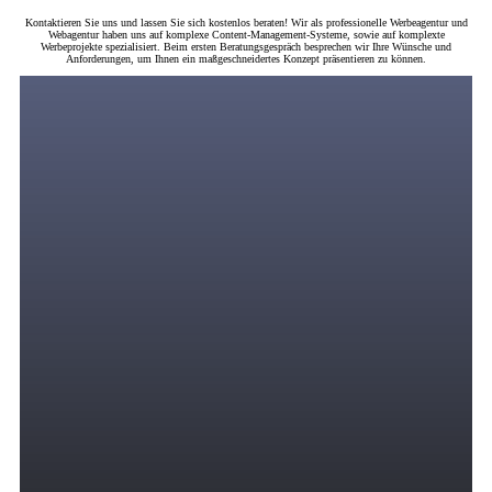
Kontaktieren Sie uns und lassen Sie sich kostenlos beraten! Wir als professionelle Werbeagentur und
Webagentur haben uns auf komplexe Content-Management-Systeme, sowie auf komplexte
Werbeprojekte spezialisiert. Beim ersten Beratungsgespräch besprechen wir Ihre Wünsche und
Anforderungen, um Ihnen ein maßgeschneidertes Konzept präsentieren zu können.
Digitales Marketing
Wir bringen zielgerichtete und motivierte Zielgruppen in Ihren Verkaufstrichter durch
eine strategische Kombination von PPC-Anzeigen über Suchmaschinenwerbung,
Display-Werbung, Remarketing, Social Media Marketing, SEO und andere Online-
Werbekanäle, in denen Ihre Zielgruppe ihre Zeit verbringt.