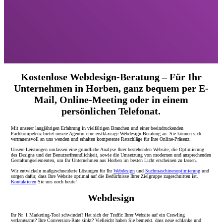
Kostenlose Webdesign-Beratung – Für Ihr
Unternehmen in Horben, ganz bequem per E-
Mail, Online-Meeting oder in einem
persönlichen Telefonat.
Mit unserer langjährigen Erfahrung in vielfältigen Branchen und einer beeindruckenden
Fachkompetenz bietet unsere Agentur eine erstklassige Webdesign-Beratung an. Sie können sich
vertrauensvoll an uns wenden und erhalten kompetente Ratschläge für Ihre Online-Präsenz.
Unsere Leistungen umfassen eine gründliche Analyse Ihrer bestehenden Website, die Optimierung
des Designs und der Benutzerfreundlichkeit, sowie die Umsetzung von modernen und ansprechenden
Gestaltungselementen, um Ihr Unternehmen aus Horben im besten Licht erscheinen zu lassen.
Wir entwickeln maßgeschneiderte Lösungen für Ihr
Webdesign
und
Suchmaschinenoptimierung
und
sorgen dafür, dass Ihre Website optimal auf die Bedürfnisse Ihrer Zielgruppe zugeschnitten ist.
Kontaktieren
Sie uns noch heute!
Webdesign
Ihr Nr. 1 Marketing-Tool schwindet? Hat sich der Traffic Ihrer Website auf ein Crawling
verlangsamt? Ihre Conversion-Rate sinkt? Vielleicht haben Sie bemerkt, dass neue schlanke und