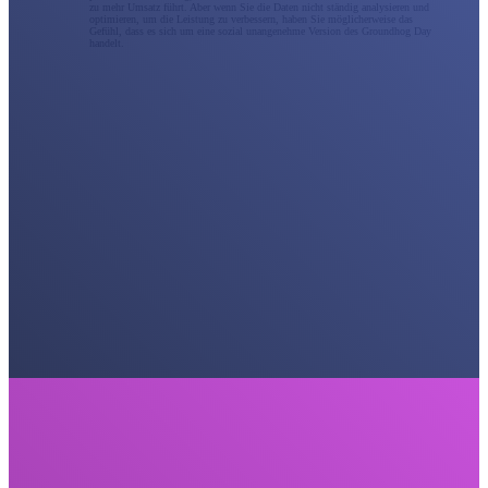
zu mehr Umsatz führt. Aber wenn Sie die Daten nicht ständig analysieren und
optimieren, um die Leistung zu verbessern, haben Sie möglicherweise das
Gefühl, dass es sich um eine sozial unangenehme Version des Groundhog Day
handelt.
Social Media Marketing
Die beste Social-Media-Marketingstrategie besteht nicht nur darin, aktiv zu bleiben; man muss darin
versunken sein. Als Social-Media-Marketingagentur arbeiten wir mit Ihnen zusammen, um eine
vollständige Unterstützung für soziale Kampagnen bereitzustellen, oder wir können eine Erweiterung
Ihres internen Teams werden. Vermarkten Sie Ihre Marke strategischer über alle sozialen Kanäle
hinweg, um echte Ergebnisse zu erzielen, die zu einem Prüfstein in der Schriftrolle werden.