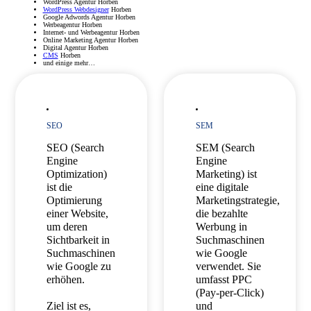
WordPress Agentur Horben
WordPress Webdesigner
Horben
Google Adwords Agentur Horben
Werbeagentur Horben
Internet- und Werbeagentur Horben
Online Marketing Agentur Horben
Digital Agentur Horben
CMS
Horben
und einige mehr…
SEO
SEM
SEO (Search
SEM (Search
Engine
Engine
Optimization)
Marketing) ist
ist die
eine digitale
Optimierung
Marketingstrategie,
einer Website,
die bezahlte
um deren
Werbung in
Sichtbarkeit in
Suchmaschinen
Suchmaschinen
wie Google
wie Google zu
verwendet. Sie
erhöhen.
umfasst PPC
(Pay-per-Click)
Ziel ist es,
und