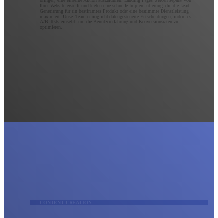
bringen, eine einzelne Aktion auszuführen. Landing Pages werden separat von
Ihrer Website erstellt und bieten eine schnelle Implementierung, die die Lead-
Generierung für ein bestimmtes Produkt oder eine bestimmte Dienstleistung
maximiert. Unser Team ermöglicht datengesteuerte Entscheidungen, indem es
A/B-Tests einsetzt, um die Benutzererfahrung und Konversionsraten zu
optimieren.
CONTENT CREATION