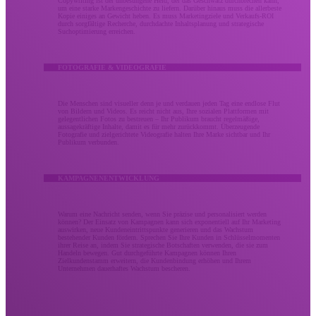
Copywriting ist der unbesungene Held, der das Geschwätz durchbrechen kann,
um eine starke Markengeschichte zu liefern. Darüber hinaus muss die allerbeste
Kopie einiges an Gewicht heben. Es muss Marketingziele und Verkaufs-ROI
durch sorgfältige Recherche, durchdachte Inhaltsplanung und strategische
Suchoptimierung erreichen.
FOTOGRAFIE & VIDEOGRAFIE
Die Menschen sind visueller denn je und verdauen jeden Tag eine endlose Flut
von Bildern und Videos. Es reicht nicht aus, Ihre sozialen Plattformen mit
gelegentlichen Fotos zu bestreuen – Ihr Publikum braucht regelmäßige,
aussagekräftige Inhalte, damit es für mehr zurückkommt. Überzeugende
Fotografie und zielgerichtete Videografie halten Ihre Marke sichtbar und Ihr
Publikum verbunden.
KAMPAGNENENTWICKLUNG
Warum eine Nachricht senden, wenn Sie präzise und personalisiert werden
können? Der Einsatz von Kampagnen kann sich exponentiell auf Ihr Marketing
auswirken, neue Kundeneintrittspunkte generieren und das Wachstum
bestehender Kunden fördern. Sprechen Sie Ihre Kunden in Schlüsselmomenten
ihrer Reise an, indem Sie strategische Botschaften verwenden, die sie zum
Handeln bewegen. Gut durchgeführte Kampagnen können Ihren
Zielkundenstamm erweitern, die Kundenbindung erhöhen und Ihrem
Unternehmen dauerhaftes Wachstum bescheren.