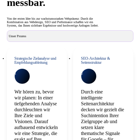
messbar.
Von der ersten Idee bis zur wachstumsstarken Webpräsenz: Durch die
Kombination aus Webdesign, SEO und Performance schaffen wir ein
System, das Ihnen sichtbare Ergebnisse und hochwertige Anfragen liefert.
Unser Prozess
Strategische Zielanalyse und
SEO-Architektur &
Empfehlungsableitung
Seitenstruktur
1
2
Wir hören zu, bevor
Durch eine
wir planen: In einer
intelligente
tiefgehenden Analyse
Seitenarchitektur
durchleuchten wir
decken wir gezielt die
Ihre Ziele und
Suchintention Ihrer
Visionen. Darauf
Zielgruppe ab und
aufbauend entwickeln
setzen klare
wir eine Strategie, die
thematische Signale
exakt auf Ihre
für Google – für