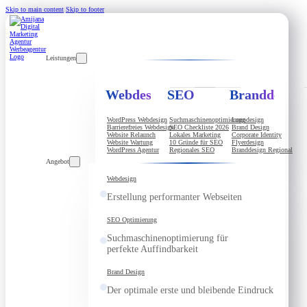
Skip to main content
Skip to footer
Leistungen
Webdesign
SEO
Branddesign
WordPress Webdesign
Suchmaschinenoptimierung
Logodesign
Barrierefreies Webdesign
SEO Checkliste 2026
Brand Design
Website Relaunch
Lokales Marketing
Corporate Identity
Website Wartung
10 Gründe für SEO
Flyerdesign
WordPress Agentur
Regionales SEO
Branddesign Regional
Angebot
Webdesign
Erstellung performanter Webseiten
SEO Optimierung
Suchmaschinenoptimierung für
perfekte Auffindbarkeit
Brand Design
Der optimale erste und bleibende Eindruck