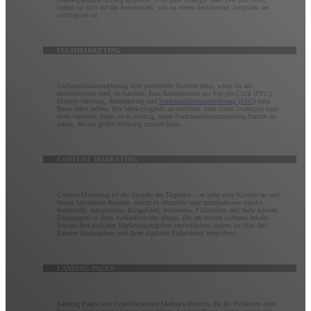
indem sie sich auf das konzentriert, was zu einem bestimmten Zeitpunkt am
wichtigsten ist.
SUCHMARKETING
Suchmaschinenmarketing trifft potenzielle Kunden dann, wenn sie am
motiviertesten sind, zu handeln. Eine Kombination aus Pay-per-Click (PPC),
Display-Werbung, Remarketing und
Suchmaschinenoptimierung (SEO)
kann
Ihnen dabei helfen, Ihre Marketingziele zu erreichen. Jede dieser Strategien kann
stark variieren, daher ist es wichtig, einen Suchmaschinenmarketing-Partner zu
haben, der die größte Wirkung erzielen kann.
CONTENT MARKETING
Content-Marketing ist die Sprache des Digitalen – es zieht neue Kunden an und
bindet bestehende Kunden, indem es lehrreiche oder unterhaltsame Inhalte
bereitstellt. Infografiken, Blogartikel, Interviews, Fallstudien und mehr können
Zielgruppen in Ihren Verkaufstrichter ziehen. Die am besten teilbaren Inhalte
können Ihre digitalen Marketingausgaben vervielfachen, indem sie über Ihre
Kunden hinausgehen und Ihren digitalen Fußabdruck vergrößern.
LANDING PAGES
Landing Pages sind hyperfokussierte Markenwebseiten, die Ihr Publikum dazu