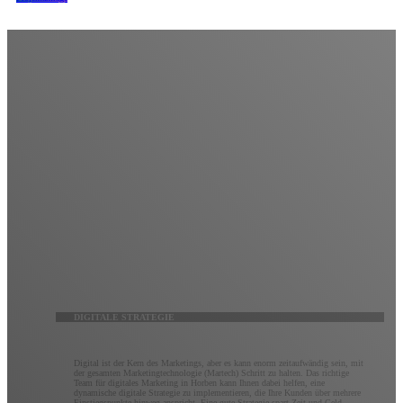
Digitale Strategie
Erwarten Sie mehr von Ihrem digitalen Marketing.
Es ist vielleicht keine Raketenwissenschaft, aber um das Beste aus dem digitalen Marketing
herauszuholen, ist ein tiefes Verständnis des Zwecks, der Möglichkeiten und der sich ständig
weiterentwickelnden Technologie jeder digitalen Plattform erforderlich. Kluge Marketer wissen, wie
man Strategien über alle Kanäle hinweg integriert, um Marketingziele optimal zu erreichen. Unser
Team aus digitalen Vordenkern wird mit Ihnen zusammenarbeiten, um eine maßgeschneiderte
digitale Marketingstrategie zu erstellen, die vollständig nachverfolgbar und vollständig optimierbar
ist.
DIGITALE STRATEGIE
Digital ist der Kern des Marketings, aber es kann enorm zeitaufwändig sein, mit
der gesamten Marketingtechnologie (Martech) Schritt zu halten. Das richtige
Team für digitales Marketing in Horben kann Ihnen dabei helfen, eine
dynamische digitale Strategie zu implementieren, die Ihre Kunden über mehrere
Einstiegspunkte hinweg anspricht. Eine gute Strategie spart Zeit und Geld,