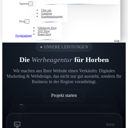
Agentur
Über uns
Standorte
Kundenmeinungen
Blog
Webdesign Blog
SEO Blog
Brand Blog
Projektanfrage
●
UNSERE LEISTUNGEN
Die
Werbeagentur
für Horben
Wir machen aus Ihrer Website einen Verkäufer. Digitales
Marketing & Webdesign, das nicht nur gut aussieht, sondern Ihr
Business in der Region voranbringt.
Projekt starten