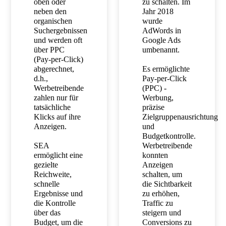
oben oder
zu schalten. Im
neben den
Jahr 2018
organischen
wurde
Suchergebnissen
AdWords in
und werden oft
Google Ads
über PPC
umbenannt.
(Pay-per-Click)
abgerechnet,
Es ermöglichte
d.h.,
Pay-per-Click
Werbetreibende
(PPC) -
zahlen nur für
Werbung,
tatsächliche
präzise
Klicks auf ihre
Zielgruppenausrichtung
Anzeigen.
und
Budgetkontrolle.
SEA
Werbetreibende
ermöglicht eine
konnten
gezielte
Anzeigen
Reichweite,
schalten, um
schnelle
die Sichtbarkeit
Ergebnisse und
zu erhöhen,
die Kontrolle
Traffic zu
über das
steigern und
Budget, um die
Conversions zu