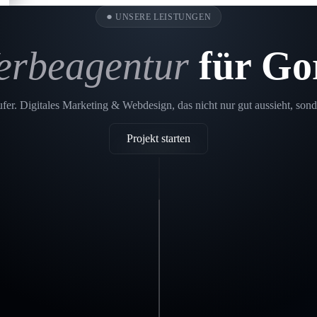
●
UNSERE LEISTUNGEN
erbeagentur
für Go
er. Digitales Marketing & Webdesign, das nicht nur gut aussieht, sond
Projekt starten
Printdesign
Gorleben
SEO
Gorleben
In einer
Webdesign Gorleben
digitalen