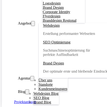
Logodesign
Brand Design
Corporate Identity
Flyerdesign
Branddesign Regional
Angebot
Webdesign
Erstellung performanter Webseiten
SEO Optimierung
Suchmaschinenoptimierung für
perfekte Auffindbarkeit
Brand Design
Der optimale erste und bleibende Eindruc
Agentur
Über uns
Standorte
Kundenmeinungen
Blog
Webdesign Blog
SEO Blog
Projektanfrage
Brand Blog