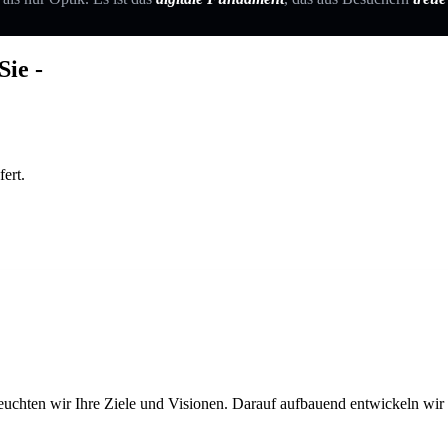
abholt.
Sie -
ert.
euchten wir Ihre Ziele und Visionen. Darauf aufbauend entwickeln wir ei