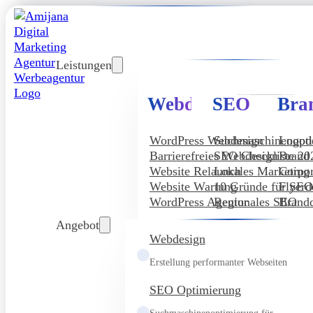
Leistungen
Webdesign
SEO
Bra
WordPress Webdesign
Suchmaschinenopt
Logod
Barrierefreies Webdesign
SEO Checkliste 20
Brand
Website Relaunch
Lokales Marketing
Corpor
Website Wartung
10 Gründe für SE
Flyerd
WordPress Agentur
Regionales SEO
Brandd
Angebot
Webdesign
Erstellung performanter Webseiten
SEO Optimierung