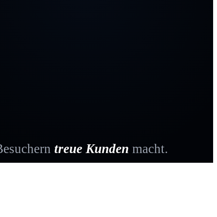
für
eit.
 die
 Besuchern
treue Kunden
macht.
ign