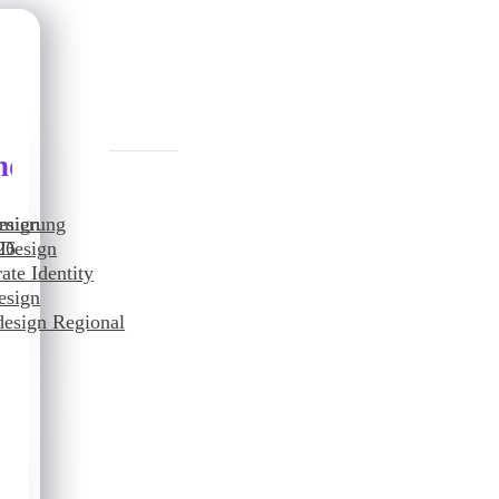
nddesign
imierung
esign
26
 Design
ate Identity
O
esign
esign Regional