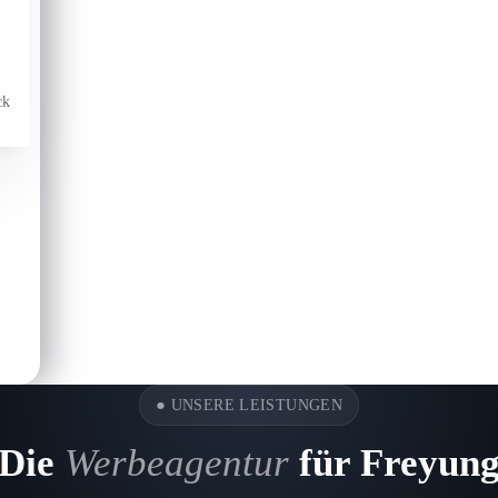
ck
●
UNSERE LEISTUNGEN
Die
Werbeagentur
für Freyun