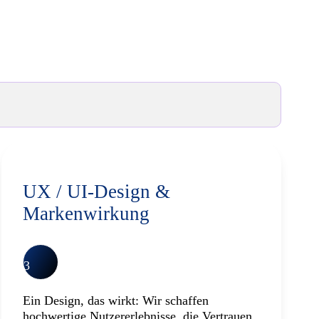
lg.
UX / UI-Design &
Markenwirkung
3
Ein Design, das wirkt: Wir schaffen
hochwertige Nutzererlebnisse, die Vertrauen