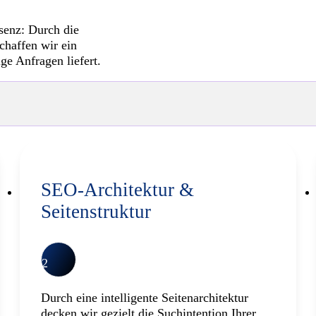
Erfolg oder Misserfo
Interesses
abholt.
senz: Durch die
haffen wir ein
ge Anfragen liefert.
SEO-Architektur &
Seitenstruktur
2
Durch eine intelligente Seitenarchitektur
decken wir gezielt die Suchintention Ihrer