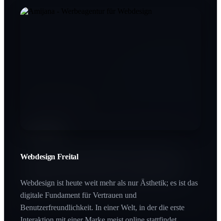
Printdesign Freital
SEO Freital
In einer digitalen Welt schafft Haptik einen bleibenden
Wert. Printprodukte vermitteln Beständigkeit und
Qualität, die man buchstäblich in den Händen halten
Webdesign Freital
Wer bei Google nicht gefunden wird, existiert für den
kann.
Großteil des Marktes nicht. SEO ist der Hebel, der Ihre
Zielgruppe genau im Moment des Interesses abholt.
Webdesign ist heute weit mehr als nur Ästhetik; es ist das
digitale Fundament für Vertrauen und
Benutzerfreundlichkeit. In einer Welt, in der die erste
Interaktion mit einer Marke meist online stattfindet,