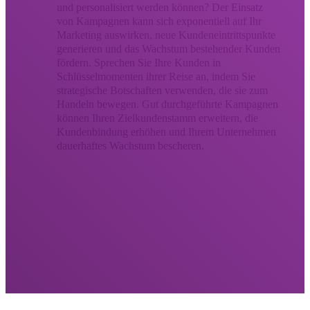
und personalisiert werden können? Der Einsatz
von Kampagnen kann sich exponentiell auf Ihr
Marketing auswirken, neue Kundeneintrittspunkte
generieren und das Wachstum bestehender Kunden
fördern. Sprechen Sie Ihre Kunden in
Schlüsselmomenten ihrer Reise an, indem Sie
strategische Botschaften verwenden, die sie zum
Handeln bewegen. Gut durchgeführte Kampagnen
können Ihren Zielkundenstamm erweitern, die
Kundenbindung erhöhen und Ihrem Unternehmen
dauerhaftes Wachstum bescheren.