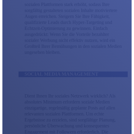
sozialen Plattformen stark erhöht, sodass Ihre
sorgfältig gestalteten sozialen Inhalte motiviertere
Augen erreichen. Steigern Sie Ihre Fähigkeit,
qualifizierte Leads durch Hyper-Targeting und
Echtzeit-Optimierung zu gewinnen. Einfach
ausgedrückt: Wenn Sie die Vorteile bezahlter
sozialer Werbung nicht effektiv nutzen, wird ein
Großteil Ihrer Bemühungen in den sozialen Medien
ungesehen bleiben.
SOCIAL MEDIA MANAGEMENT
Dient Ihnen Ihr soziales Netzwerk wirklich? Als
absolutes Minimum erfordern soziale Medien
einzigartige, regelmäßig geplante Posts auf allen
relevanten sozialen Plattformen. Um echte
Ergebnisse zu erzielen, sind sorgfältige Planung,
persönliche Überwachung und konsequentes
Engagement mit Followern erforderlich. Die