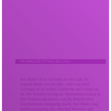
Lassen Sie Ihr kreatives Marketing nicht verpuffen.
Wir bringen Menschen durch umsetzbare Meilensteine ​​mit
mutiger Kreativität, die Ergebnisse liefert. Unsere kreativen
Dienstleistungen kombinieren bewährte Strategie und Design zu
gleichen Teilen, um den Eindruck zu stärken, den Ihre Marke
bei Ihrem Publikum hinterlässt. Ob es sich um eine
Überarbeitung der Markenidentität oder eine verbesserte
Kampagne handelt, Ihr kreatives Marketing sollte Ihr
Unternehmen so unvergesslich machen wie den Wert, den Sie
bringen.
MARKENENTWICKLUNG
Ihre Marke ist so viel mehr als ein Logo. Es
beginnt damit, wer Sie sind – aber was noch
wichtiger ist, es ist Ihre Geschichte und warum sie
für Ihre Kunden wichtig ist. Markenentwicklung ist
eine Entdeckung dessen, was die Identität Ihres
Unternehmens einzigartig macht. Ihre Marke mag
bereits einzigartig sein, aber ihre Relevanz und