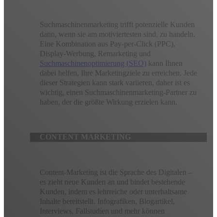
Suchmaschinenmarketing trifft potenzielle Kunden
dann, wenn sie am motiviertesten sind, zu handeln.
Eine Kombination aus Pay-per-Click (PPC),
Display-Werbung, Remarketing und
Suchmaschinenoptimierung (SEO)
kann Ihnen
dabei helfen, Ihre Marketingziele zu erreichen. Jede
dieser Strategien kann stark variieren, daher ist es
wichtig, einen Suchmaschinenmarketing-Partner zu
haben, der die größte Wirkung erzielen kann.
CONTENT MARKETING
Content-Marketing ist die Sprache des Digitalen –
es zieht neue Kunden an und bindet bestehende
Kunden, indem es lehrreiche oder unterhaltsame
Inhalte bereitstellt. Infografiken, Blogartikel,
Interviews, Fallstudien und mehr können