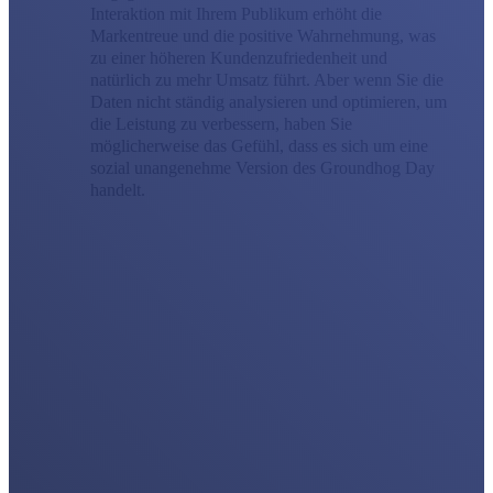
Interaktion mit Ihrem Publikum erhöht die
Markentreue und die positive Wahrnehmung, was
zu einer höheren Kundenzufriedenheit und
natürlich zu mehr Umsatz führt. Aber wenn Sie die
Daten nicht ständig analysieren und optimieren, um
die Leistung zu verbessern, haben Sie
möglicherweise das Gefühl, dass es sich um eine
sozial unangenehme Version des Groundhog Day
handelt.
Social Media Marketing
Die beste Social-Media-Marketingstrategie besteht nicht nur
darin, aktiv zu bleiben; man muss darin versunken sein. Als
Social-Media-Marketingagentur arbeiten wir mit Ihnen
zusammen, um eine vollständige Unterstützung für soziale
Kampagnen bereitzustellen, oder wir können eine Erweiterung
Ihres internen Teams werden. Vermarkten Sie Ihre Marke
strategischer über alle sozialen Kanäle hinweg, um echte