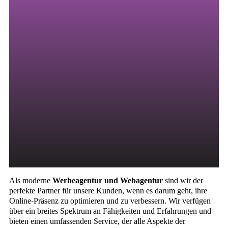
nicht zuerst dort anfangen. Wir haben erfolgreichen
Marken geholfen, ihren Traffic zu steigern,
Markenbekanntheit aufzubauen und ihr Endergebnis
mit unserem fachmännischen Website-Design und
unserer Entwicklung zu steigern.
Als moderne
Werbeagentur und Webagentur
sind wir der
perfekte Partner für unsere Kunden, wenn es darum geht, ihre
Online-Präsenz zu optimieren und zu verbessern. Wir verfügen
über ein breites Spektrum an Fähigkeiten und Erfahrungen und
bieten einen umfassenden Service, der alle Aspekte der