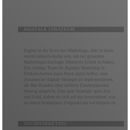
erreichen. Unser Team aus digitalen Vordenkern wird mit Ihnen
zusammenarbeiten, um eine maßgeschneiderte digitale
Marketingstrategie zu erstellen, die vollständig nachverfolgbar
und vollständig optimierbar ist.
DIGITALE STRATEGIE
Digital ist der Kern des Marketings, aber es kann
enorm zeitaufwändig sein, mit der gesamten
Marketingtechnologie (Martech) Schritt zu halten.
Das richtige Team für digitales Marketing in
Dinkelscherben kann Ihnen dabei helfen, eine
dynamische digitale Strategie zu implementieren,
die Ihre Kunden über mehrere Einstiegspunkte
hinweg anspricht. Eine gute Strategie spart Zeit
und Geld, indem sie sich auf das konzentriert, was
zu einem bestimmten Zeitpunkt am wichtigsten ist.
SUCHMARKETING