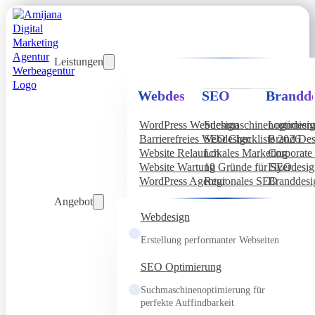
Leistungen
Webdesign
SEO
Brandde
WordPress Webdesign
Suchmaschinenoptimier
Logodesi
Barrierefreies Webdesign
SEO Checkliste 2026
Brand Des
Website Relaunch
Lokales Marketing
Corporate 
Website Wartung
10 Gründe für SEO
Flyerdesi
WordPress Agentur
Regionales SEO
Branddesi
Angebot
Webdesign
Erstellung performanter Webseiten
SEO Optimierung
Suchmaschinenoptimierung für
perfekte Auffindbarkeit