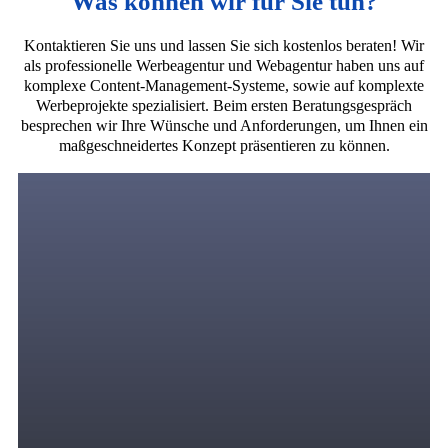
Was können wir für Sie tun?
Kontaktieren Sie uns und lassen Sie sich kostenlos beraten! Wir
als professionelle Werbeagentur und Webagentur haben uns auf
komplexe Content-Management-Systeme, sowie auf komplexte
Werbeprojekte spezialisiert. Beim ersten Beratungsgespräch
besprechen wir Ihre Wünsche und Anforderungen, um Ihnen ein
maßgeschneidertes Konzept präsentieren zu können.
Digitales Marketing
Wir bringen zielgerichtete und motivierte Zielgruppen
in Ihren Verkaufstrichter durch eine strategische
Kombination von PPC-Anzeigen über
Suchmaschinenwerbung, Display-Werbung,
Remarketing, Social Media Marketing, SEO und
andere Online-Werbekanäle, in denen Ihre Zielgruppe
ihre Zeit verbringt.