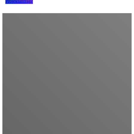
Projektanfrage
Digitale Strategie
Erwarten Sie mehr von Ihrem digitalen Marketing.
Es ist vielleicht keine Raketenwissenschaft, aber um das Beste
aus dem digitalen Marketing herauszuholen, ist ein tiefes
Verständnis des Zwecks, der Möglichkeiten und der sich ständig
weiterentwickelnden Technologie jeder digitalen Plattform
erforderlich. Kluge Marketer wissen, wie man Strategien über
alle Kanäle hinweg integriert, um Marketingziele optimal zu