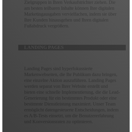
Zielgruppen in Ihren Verkaufstrichter ziehen. Die
am besten teilbaren Inhalte können Ihre digitalen
Marketingausgaben vervielfachen, indem sie über
Ihre Kunden hinausgehen und Ihren digitalen
Fußabdruck vergrößern.
LANDING PAGES
Landing Pages sind hyperfokussierte
Markenwebseiten, die Ihr Publikum dazu bringen,
eine einzelne Aktion auszuführen. Landing Pages
werden separat von Ihrer Website erstellt und
bieten eine schnelle Implementierung, die die Lead-
Generierung für ein bestimmtes Produkt oder eine
bestimmte Dienstleistung maximiert. Unser Team
ermöglicht datengesteuerte Entscheidungen, indem
es A/B-Tests einsetzt, um die Benutzererfahrung
und Konversionsraten zu optimieren.