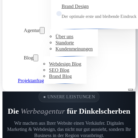
Brand Design
Der optimale erste und bleibende Eindruck
Agentur
Über uns
Standorte
Kundenmeinungen
Blog
Webdesign Blog
SEO Blog
Brand Blog
Projektanfrage
●
UNSERE LEISTUNGEN
Die
Werbeagentur
für Dinkelscherben
Wir machen aus Ihrer Website einen Verkäufer. Digitales
Marketing & Webdesign, das nicht nur gut aussieht, sondern Ihr
Business in der Region voranbringt.