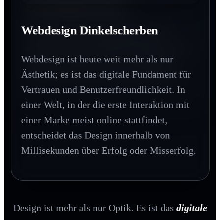
SEO Dinkelscherben
In einer digitalen Welt schafft Haptik einen
bleibenden Wert. Printprodukte vermitteln
Webdesign Dinkelscherben
Wer bei Google nicht gefunden wird,
Beständigkeit und Qualität, die man
existiert für den Großteil des Marktes nicht.
buchstäblich in den Händen halten kann.
Webdesign ist heute weit mehr als nur
SEO ist der Hebel, der Ihre Zielgruppe
Ästhetik; es ist das digitale Fundament für
genau im Moment des Interesses abholt.
Vertrauen und Benutzerfreundlichkeit. In
einer Welt, in der die erste Interaktion mit
einer Marke meist online stattfindet,
entscheidet das Design innerhalb von
Millisekunden über Erfolg oder Misserfolg.
Design ist mehr als nur Optik. Es ist das
digitale