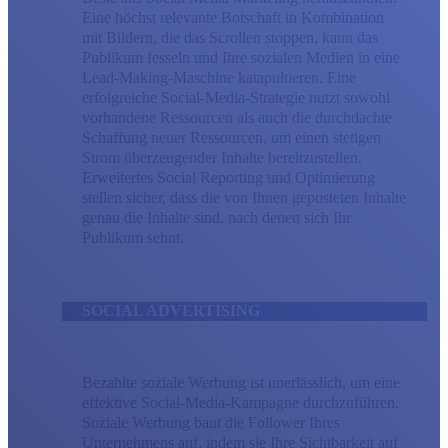
Eine höchst relevante Botschaft in Kombination
mit Bildern, die das Scrollen stoppen, kann das
Publikum fesseln und Ihre sozialen Medien in eine
Lead-Making-Maschine katapultieren. Eine
erfolgreiche Social-Media-Strategie nutzt sowohl
vorhandene Ressourcen als auch die durchdachte
Schaffung neuer Ressourcen, um einen stetigen
Strom überzeugender Inhalte bereitzustellen.
Erweitertes Social Reporting und Optimierung
stellen sicher, dass die von Ihnen geposteten Inhalte
genau die Inhalte sind, nach denen sich Ihr
Publikum sehnt.
SOCIAL ADVERTISING
Bezahlte soziale Werbung ist unerlässlich, um eine
effektive Social-Media-Kampagne durchzuführen.
Soziale Werbung baut die Follower Ihres
Unternehmens auf, indem sie Ihre Sichtbarkeit auf