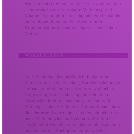
Wirksamkeit schwinden mit der Zeit, wenn nicht in
sie investiert wird. Eine starke Marke inspiriert
Mitarbeiter, durchbricht das digitale Durcheinander
und motiviert Kunden. Nichts ist in Ihrem
Kommunikationsarsenal wichtiger als eine solide
Marke.
WERBETEXTEN
Gutes Schreiben ist unerlässlich. Es kann Ihre
Marke zum Leben erwecken, Kundenbeziehungen
aufbauen und Sie von der Konkurrenz abheben.
Copywriting ist der unbesungene Held, der das
Geschwätz durchbrechen kann, um eine starke
Markengeschichte zu liefern. Darüber hinaus muss
die allerbeste Kopie einiges an Gewicht heben. Es
muss Marketingziele und Verkaufs-ROI durch
sorgfältige Recherche, durchdachte Inhaltsplanung
und strategische Suchoptimierung erreichen.