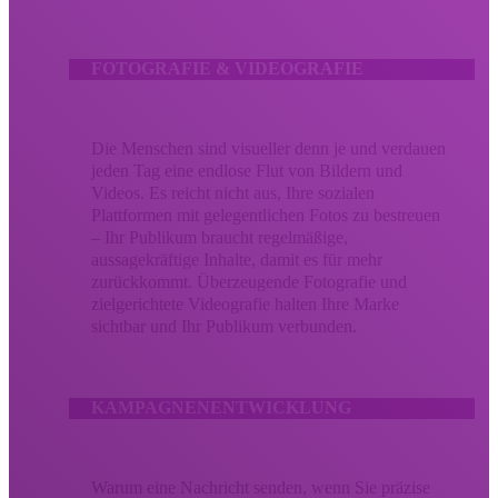
FOTOGRAFIE & VIDEOGRAFIE
Die Menschen sind visueller denn je und verdauen
jeden Tag eine endlose Flut von Bildern und
Videos. Es reicht nicht aus, Ihre sozialen
Plattformen mit gelegentlichen Fotos zu bestreuen
– Ihr Publikum braucht regelmäßige,
aussagekräftige Inhalte, damit es für mehr
zurückkommt. Überzeugende Fotografie und
zielgerichtete Videografie halten Ihre Marke
sichtbar und Ihr Publikum verbunden.
KAMPAGNENENTWICKLUNG
Warum eine Nachricht senden, wenn Sie präzise