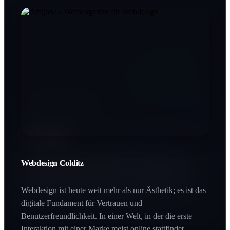
Printdesign Colditz
SEO Colditz
In einer digitalen Welt schafft Haptik einen bleibenden
Wert. Printprodukte vermitteln Beständigkeit und
Qualität, die man buchstäblich in den Händen halten
Webdesign Colditz
Wer bei Google nicht gefunden wird, existiert für den
kann.
Großteil des Marktes nicht. SEO ist der Hebel, der Ihre
Zielgruppe genau im Moment des Interesses abholt.
Webdesign ist heute weit mehr als nur Ästhetik; es ist das
digitale Fundament für Vertrauen und
Benutzerfreundlichkeit. In einer Welt, in der die erste
Interaktion mit einer Marke meist online stattfindet,