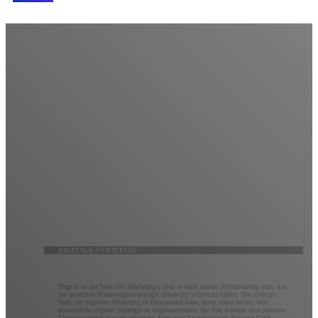
Digitale Strategie
Erwarten Sie mehr von Ihrem digitalen Marketing.
Es ist vielleicht keine Raketenwissenschaft, aber um das Beste aus dem digitalen Marketing
herauszuholen, ist ein tiefes Verständnis des Zwecks, der Möglichkeiten und der sich ständig
weiterentwickelnden Technologie jeder digitalen Plattform erforderlich. Kluge Marketer wissen, wie
man Strategien über alle Kanäle hinweg integriert, um Marketingziele optimal zu erreichen. Unser
Team aus digitalen Vordenkern wird mit Ihnen zusammenarbeiten, um eine maßgeschneiderte
digitale Marketingstrategie zu erstellen, die vollständig nachverfolgbar und vollständig optimierbar
ist.
DIGITALE STRATEGIE
Digital ist der Kern des Marketings, aber es kann enorm zeitaufwändig sein, mit
der gesamten Marketingtechnologie (Martech) Schritt zu halten. Das richtige
Team für digitales Marketing in Braunsbach kann Ihnen dabei helfen, eine
dynamische digitale Strategie zu implementieren, die Ihre Kunden über mehrere
Einstiegspunkte hinweg anspricht. Eine gute Strategie spart Zeit und Geld,