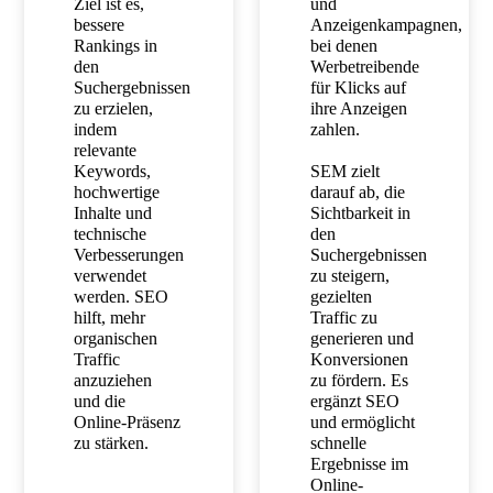
Ziel ist es,
und
bessere
Anzeigenkampagnen,
Rankings in
bei denen
den
Werbetreibende
Suchergebnissen
für Klicks auf
zu erzielen,
ihre Anzeigen
indem
zahlen.
relevante
Keywords,
SEM zielt
hochwertige
darauf ab, die
Inhalte und
Sichtbarkeit in
technische
den
Verbesserungen
Suchergebnissen
verwendet
zu steigern,
werden. SEO
gezielten
hilft, mehr
Traffic zu
organischen
generieren und
Traffic
Konversionen
anzuziehen
zu fördern. Es
und die
ergänzt SEO
Online-Präsenz
und ermöglicht
zu stärken.
schnelle
Ergebnisse im
Online-