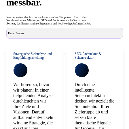
messbar.
Von der ersten Idee bis zur wachstumsstarken Webpräsenz: Durch die
Kombination aus Webdesign, SEO und Performance schaffen wir ein
System, das Ihnen sichtbare Ergebnisse und hochwertige Anfragen liefert.
Unser Prozess
Strategische Zielanalyse und
SEO-Architektur &
Empfehlungsableitung
Seitenstruktur
1
2
Wir hören zu, bevor
Durch eine
wir planen: In einer
intelligente
tiefgehenden Analyse
Seitenarchitektur
durchleuchten wir
decken wir gezielt die
Ihre Ziele und
Suchintention Ihrer
Visionen. Darauf
Zielgruppe ab und
aufbauend entwickeln
setzen klare
wir eine Strategie, die
thematische Signale
exakt auf Ihre
für Google – für