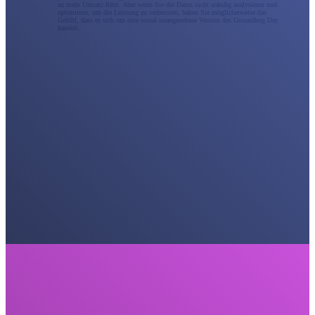
zu mehr Umsatz führt. Aber wenn Sie die Daten nicht ständig analysieren und
optimieren, um die Leistung zu verbessern, haben Sie möglicherweise das
Gefühl, dass es sich um eine sozial unangenehme Version des Groundhog Day
handelt.
Social Media Marketing
Die beste Social-Media-Marketingstrategie besteht nicht nur darin, aktiv zu bleiben; man muss darin
versunken sein. Als Social-Media-Marketingagentur arbeiten wir mit Ihnen zusammen, um eine
vollständige Unterstützung für soziale Kampagnen bereitzustellen, oder wir können eine Erweiterung
Ihres internen Teams werden. Vermarkten Sie Ihre Marke strategischer über alle sozialen Kanäle
hinweg, um echte Ergebnisse zu erzielen, die zu einem Prüfstein in der Schriftrolle werden.