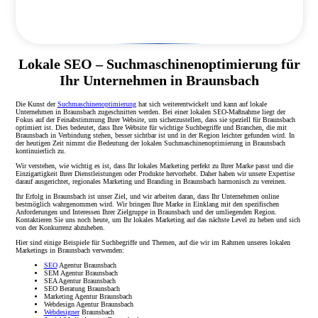
Lokale SEO – Suchmaschinenoptimierung für
Ihr Unternehmen in Braunsbach
Die Kunst der
Suchmaschinenoptimierung
hat sich weiterentwickelt und kann auf lokale
Unternehmen in Braunsbach zugeschnitten werden. Bei einer lokalen SEO-Maßnahme liegt der
Fokus auf der Feinabstimmung Ihrer Website, um sicherzustellen, dass sie speziell für Braunsbach
optimiert ist. Dies bedeutet, dass Ihre Website für wichtige Suchbegriffe und Branchen, die mit
Braunsbach in Verbindung stehen, besser sichtbar ist und in der Region leichter gefunden wird. In
der heutigen Zeit nimmt die Bedeutung der lokalen Suchmaschinenoptimierung in Braunsbach
kontinuierlich zu.
Wir verstehen, wie wichtig es ist, dass Ihr lokales Marketing perfekt zu Ihrer Marke passt und die
Einzigartigkeit Ihrer Dienstleistungen oder Produkte hervorhebt. Daher haben wir unsere Expertise
darauf ausgerichtet, regionales Marketing und Branding in Braunsbach harmonisch zu vereinen.
Ihr Erfolg in Braunsbach ist unser Ziel, und wir arbeiten daran, dass Ihr Unternehmen online
bestmöglich wahrgenommen wird. Wir bringen Ihre Marke in Einklang mit den spezifischen
Anforderungen und Interessen Ihrer Zielgruppe in Braunsbach und der umliegenden Region.
Kontaktieren Sie uns noch heute, um Ihr lokales Marketing auf das nächste Level zu heben und sich
von der Konkurrenz abzuheben.
Hier sind einige Beispiele für Suchbegriffe und Themen, auf die wir im Rahmen unseres lokalen
Marketings in Braunsbach verwenden:
SEO
Agentur Braunsbach
SEM Agentur Braunsbach
SEA Agentur Braunsbach
SEO Beratung Braunsbach
Marketing Agentur Braunsbach
Webdesign Agentur Braunsbach
Webdesigner
Braunsbach