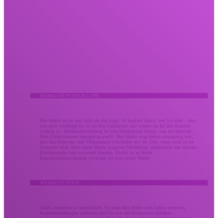
Kreativ
Lassen Sie Ihr kreatives Marketing nicht verpuffen.
Wir bringen Menschen durch umsetzbare Meilensteine ​​mit mutiger Kreativität, die Ergebnisse
liefert. Unsere kreativen Dienstleistungen kombinieren bewährte Strategie und Design zu gleichen
Teilen, um den Eindruck zu stärken, den Ihre Marke bei Ihrem Publikum hinterlässt. Ob es sich um
eine Überarbeitung der Markenidentität oder eine verbesserte Kampagne handelt, Ihr kreatives
Marketing sollte Ihr Unternehmen so unvergesslich machen wie den Wert, den Sie bringen.
MARKENENTWICKLUNG
Ihre Marke ist so viel mehr als ein Logo. Es beginnt damit, wer Sie sind – aber
was noch wichtiger ist, es ist Ihre Geschichte und warum sie für Ihre Kunden
wichtig ist. Markenentwicklung ist eine Entdeckung dessen, was die Identität
Ihres Unternehmens einzigartig macht. Ihre Marke mag bereits einzigartig sein,
aber ihre Relevanz und Wirksamkeit schwinden mit der Zeit, wenn nicht in sie
investiert wird. Eine starke Marke inspiriert Mitarbeiter, durchbricht das digitale
Durcheinander und motiviert Kunden. Nichts ist in Ihrem
Kommunikationsarsenal wichtiger als eine solide Marke.
WERBETEXTEN
Gutes Schreiben ist unerlässlich. Es kann Ihre Marke zum Leben erwecken,
Kundenbeziehungen aufbauen und Sie von der Konkurrenz abheben.