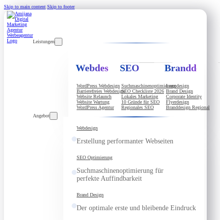
Skip to main content
Skip to footer
Leistungen
Webdesign
SEO
Branddesign
WordPress Webdesign
Suchmaschinenoptimierung
Logodesign
Barrierefreies Webdesign
SEO Checkliste 2026
Brand Design
Website Relaunch
Lokales Marketing
Corporate Identity
Website Wartung
10 Gründe für SEO
Flyerdesign
WordPress Agentur
Regionales SEO
Branddesign Regional
Angebot
Webdesign
Erstellung performanter Webseiten
SEO Optimierung
Suchmaschinenoptimierung für
perfekte Auffindbarkeit
Brand Design
Der optimale erste und bleibende Eindruck