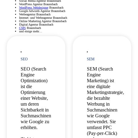
Social Media Agentur Braunsbach
WordPress Agentur Braunsbach
WordPress Webdesigner
Braunsbach
Google Adwords Agentur Braunsbach
Werbeagentur Braunsbach
Internet- und Werbeagentur Braunsbach
Online Marketing Agentur Braunsbach
Digital Agentur Braunsbach
CMS
Braunsbach
und einige mehr…
SEO
SEM
SEO (Search
SEM (Search
Engine
Engine
Optimization)
Marketing) ist
ist die
eine digitale
Optimierung
Marketingstrategie,
einer Website,
die bezahlte
um deren
Werbung in
Sichtbarkeit in
Suchmaschinen
Suchmaschinen
wie Google
wie Google zu
verwendet. Sie
erhöhen.
umfasst PPC
(Pay-per-Click)