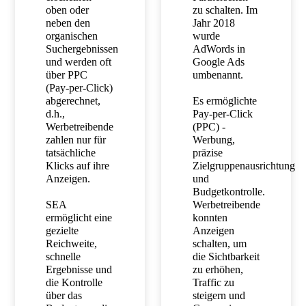
oben oder
zu schalten. Im
neben den
Jahr 2018
organischen
wurde
Suchergebnissen
AdWords in
und werden oft
Google Ads
über PPC
umbenannt.
(Pay-per-Click)
abgerechnet,
Es ermöglichte
d.h.,
Pay-per-Click
Werbetreibende
(PPC) -
zahlen nur für
Werbung,
tatsächliche
präzise
Klicks auf ihre
Zielgruppenausrichtung
Anzeigen.
und
Budgetkontrolle.
SEA
Werbetreibende
ermöglicht eine
konnten
gezielte
Anzeigen
Reichweite,
schalten, um
schnelle
die Sichtbarkeit
Ergebnisse und
zu erhöhen,
die Kontrolle
Traffic zu
über das
steigern und