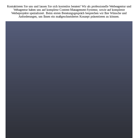
Kontaktieren Sie uns und lassen Sie sich kostenlos beraten! Wir als professionelle Werbeagentur und
Webagentur haben uns auf komplexe Content-Management-Systeme, sowie auf komplexte
Werbeprojekte spezialisiert. Beim ersten Beratungsgespräch besprechen wir Ihre Wünsche und
Anforderungen, um Ihnen ein maßgeschneidertes Konzept präsentieren zu können.
Digitales Marketing
Wir bringen zielgerichtete und motivierte Zielgruppen in Ihren Verkaufstrichter durch
eine strategische Kombination von PPC-Anzeigen über Suchmaschinenwerbung,
Display-Werbung, Remarketing, Social Media Marketing, SEO und andere Online-
Werbekanäle, in denen Ihre Zielgruppe ihre Zeit verbringt.