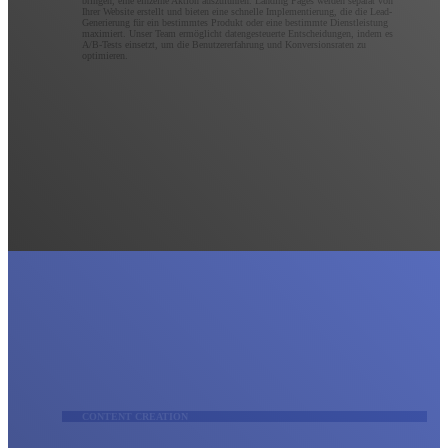
bringen, eine einzelne Aktion auszuführen. Landing Pages werden separat von
Ihrer Website erstellt und bieten eine schnelle Implementierung, die die Lead-
Generierung für ein bestimmtes Produkt oder eine bestimmte Dienstleistung
maximiert. Unser Team ermöglicht datengesteuerte Entscheidungen, indem es
A/B-Tests einsetzt, um die Benutzererfahrung und Konversionsraten zu
optimieren.
CONTENT CREATION