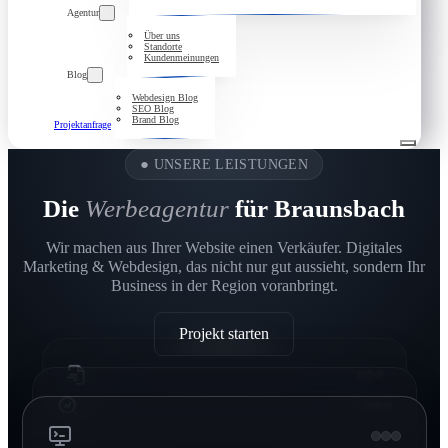
Agentur
Über uns
Standorte
Kundenmeinungen
Blog
Webdesign Blog
SEO Blog
Brand Blog
Projektanfrage
●
UNSERE LEISTUNGEN
Die
Werbeagentur
für Braunsbach
Wir machen aus Ihrer Website einen Verkäufer. Digitales
Marketing & Webdesign, das nicht nur gut aussieht, sondern Ihr
Business in der Region voranbringt.
Projekt starten