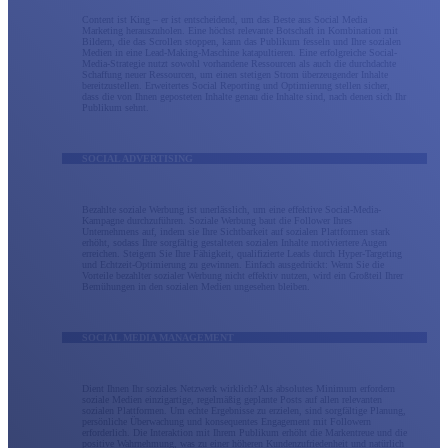
Content ist King – er ist entscheidend, um das Beste aus Social Media
Marketing herauszuholen. Eine höchst relevante Botschaft in Kombination mit
Bildern, die das Scrollen stoppen, kann das Publikum fesseln und Ihre sozialen
Medien in eine Lead-Making-Maschine katapultieren. Eine erfolgreiche Social-
Media-Strategie nutzt sowohl vorhandene Ressourcen als auch die durchdachte
Schaffung neuer Ressourcen, um einen stetigen Strom überzeugender Inhalte
bereitzustellen. Erweitertes Social Reporting und Optimierung stellen sicher,
dass die von Ihnen geposteten Inhalte genau die Inhalte sind, nach denen sich Ihr
Publikum sehnt.
SOCIAL ADVERTISING
Bezahlte soziale Werbung ist unerlässlich, um eine effektive Social-Media-
Kampagne durchzuführen. Soziale Werbung baut die Follower Ihres
Unternehmens auf, indem sie Ihre Sichtbarkeit auf sozialen Plattformen stark
erhöht, sodass Ihre sorgfältig gestalteten sozialen Inhalte motiviertere Augen
erreichen. Steigern Sie Ihre Fähigkeit, qualifizierte Leads durch Hyper-Targeting
und Echtzeit-Optimierung zu gewinnen. Einfach ausgedrückt: Wenn Sie die
Vorteile bezahlter sozialer Werbung nicht effektiv nutzen, wird ein Großteil Ihrer
Bemühungen in den sozialen Medien ungesehen bleiben.
SOCIAL MEDIA MANAGEMENT
Dient Ihnen Ihr soziales Netzwerk wirklich? Als absolutes Minimum erfordern
soziale Medien einzigartige, regelmäßig geplante Posts auf allen relevanten
sozialen Plattformen. Um echte Ergebnisse zu erzielen, sind sorgfältige Planung,
persönliche Überwachung und konsequentes Engagement mit Followern
erforderlich. Die Interaktion mit Ihrem Publikum erhöht die Markentreue und die
positive Wahrnehmung, was zu einer höheren Kundenzufriedenheit und natürlich