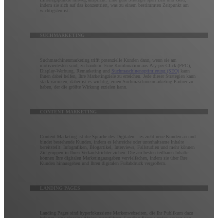
indem sie sich auf das konzentriert, was zu einem bestimmten Zeitpunkt am
wichtigsten ist.
SUCHMARKETING
Suchmaschinenmarketing trifft potenzielle Kunden dann, wenn sie am
motiviertesten sind, zu handeln. Eine Kombination aus Pay-per-Click (PPC),
Display-Werbung, Remarketing und
Suchmaschinenoptimierung (SEO)
kann
Ihnen dabei helfen, Ihre Marketingziele zu erreichen. Jede dieser Strategien kann
stark variieren, daher ist es wichtig, einen Suchmaschinenmarketing-Partner zu
haben, der die größte Wirkung erzielen kann.
CONTENT MARKETING
Content-Marketing ist die Sprache des Digitalen – es zieht neue Kunden an und
bindet bestehende Kunden, indem es lehrreiche oder unterhaltsame Inhalte
bereitstellt. Infografiken, Blogartikel, Interviews, Fallstudien und mehr können
Zielgruppen in Ihren Verkaufstrichter ziehen. Die am besten teilbaren Inhalte
können Ihre digitalen Marketingausgaben vervielfachen, indem sie über Ihre
Kunden hinausgehen und Ihren digitalen Fußabdruck vergrößern.
LANDING PAGES
Landing Pages sind hyperfokussierte Markenwebseiten, die Ihr Publikum dazu