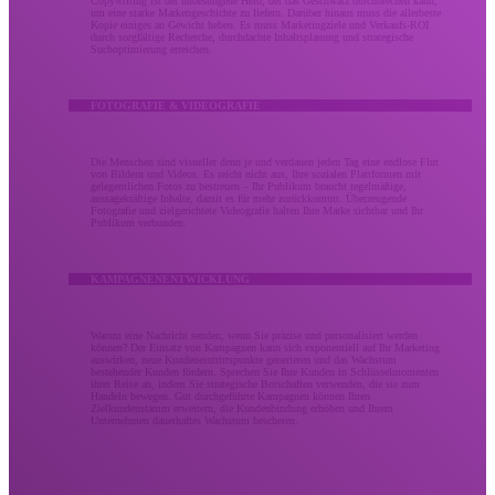
Copywriting ist der unbesungene Held, der das Geschwätz durchbrechen kann,
um eine starke Markengeschichte zu liefern. Darüber hinaus muss die allerbeste
Kopie einiges an Gewicht heben. Es muss Marketingziele und Verkaufs-ROI
durch sorgfältige Recherche, durchdachte Inhaltsplanung und strategische
Suchoptimierung erreichen.
FOTOGRAFIE & VIDEOGRAFIE
Die Menschen sind visueller denn je und verdauen jeden Tag eine endlose Flut
von Bildern und Videos. Es reicht nicht aus, Ihre sozialen Plattformen mit
gelegentlichen Fotos zu bestreuen – Ihr Publikum braucht regelmäßige,
aussagekräftige Inhalte, damit es für mehr zurückkommt. Überzeugende
Fotografie und zielgerichtete Videografie halten Ihre Marke sichtbar und Ihr
Publikum verbunden.
KAMPAGNENENTWICKLUNG
Warum eine Nachricht senden, wenn Sie präzise und personalisiert werden
können? Der Einsatz von Kampagnen kann sich exponentiell auf Ihr Marketing
auswirken, neue Kundeneintrittspunkte generieren und das Wachstum
bestehender Kunden fördern. Sprechen Sie Ihre Kunden in Schlüsselmomenten
ihrer Reise an, indem Sie strategische Botschaften verwenden, die sie zum
Handeln bewegen. Gut durchgeführte Kampagnen können Ihren
Zielkundenstamm erweitern, die Kundenbindung erhöhen und Ihrem
Unternehmen dauerhaftes Wachstum bescheren.