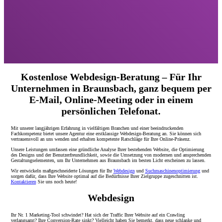
Kostenlose Webdesign-Beratung – Für Ihr
Unternehmen in Braunsbach, ganz bequem per
E-Mail, Online-Meeting oder in einem
persönlichen Telefonat.
Mit unserer langjährigen Erfahrung in vielfältigen Branchen und einer beeindruckenden
Fachkompetenz bietet unsere Agentur eine erstklassige Webdesign-Beratung an. Sie können sich
vertrauensvoll an uns wenden und erhalten kompetente Ratschläge für Ihre Online-Präsenz.
Unsere Leistungen umfassen eine gründliche Analyse Ihrer bestehenden Website, die Optimierung
des Designs und der Benutzerfreundlichkeit, sowie die Umsetzung von modernen und ansprechenden
Gestaltungselementen, um Ihr Unternehmen aus Braunsbach im besten Licht erscheinen zu lassen.
Wir entwickeln maßgeschneiderte Lösungen für Ihr
Webdesign
und
Suchmaschinenoptimierung
und
sorgen dafür, dass Ihre Website optimal auf die Bedürfnisse Ihrer Zielgruppe zugeschnitten ist.
Kontaktieren
Sie uns noch heute!
Webdesign
Ihr Nr. 1 Marketing-Tool schwindet? Hat sich der Traffic Ihrer Website auf ein Crawling
verlangsamt? Ihre Conversion-Rate sinkt? Vielleicht haben Sie bemerkt, dass neue schlanke und