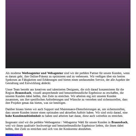
Als moderne
Werbeagentur und Webagentur
sind wir der perfekte Partner für unsere Kunden, wenn
es darum geht, ihre Online-Präsenz zu optimieren und zu verbessern. Wir verfügen über ein breites
Spektrum an Fähigkeiten und Erfahrungen und bieten einen umfassenden Service, der alle Aspekte der
Gestaltung und Entwicklung abdeckt.
Unser Team besteht aus kreativen und talentierten Designern, die sich darauf konzentrieren für die
Region
Braunsbach
, visuell ansprechende und benutzerfreundliche Ergebnisse zu erschaffen, die
unseren Kunden dabei helfen, ihre Ziele zu erreichen. Wir arbeiten eng mit unseren Kunden
zusammen, um ihre spezifischen Anforderungen und Wünsche zu verstehen und sicherzustellen, dass
ihre Projekte genau das bieten, was sie benötigen.
Darüber hinaus bieten wir auch Support und Maintenance-Dienstleistungen an, um sicherzustellen,
dass unsere Kunden immer einen optimalen und aktuellen Auftritt haben. Wir sind stolz darauf, eine
hohe Kundenzufriedenheit
zu haben und arbeiten hart daran, diese auch weiterhin zu erreichen.
Insgesamt sind wir die perfekte Werbeagentur / Webagentur Wahl für unsere Kunden in
Braunsbach
,
weil wir ihnen qualitativ hochwertige und benutzerfreundliche Ergebnisse liefern, die ihnen dabei
helfen, ihre Ziele zu erreichen und sich von der Konkurrenz abzuheben.
Projektanfrage