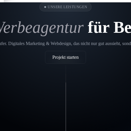
●
UNSERE LEISTUNGEN
erbeagentur
für Be
er. Digitales Marketing & Webdesign, das nicht nur gut aussieht, sond
Projekt starten
Printdesign
Berglen
SEO
Berglen
In einer
Webdesign Berglen
digitalen