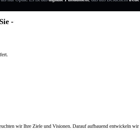
abholt.
Sie -
ert.
euchten wir Ihre Ziele und Visionen. Darauf aufbauend entwickeln wir ei