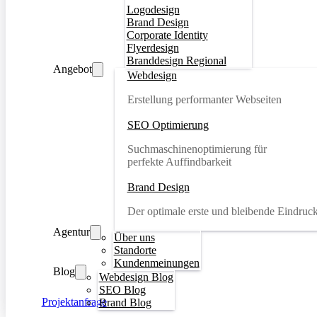
Logodesign
Brand Design
Corporate Identity
Flyerdesign
Branddesign Regional
Angebot
Webdesign
Erstellung performanter Webseiten
SEO Optimierung
Suchmaschinenoptimierung für
perfekte Auffindbarkeit
Brand Design
Der optimale erste und bleibende Eindruc
Agentur
Über uns
Standorte
Kundenmeinungen
Blog
Webdesign Blog
SEO Blog
Projektanfrage
Brand Blog