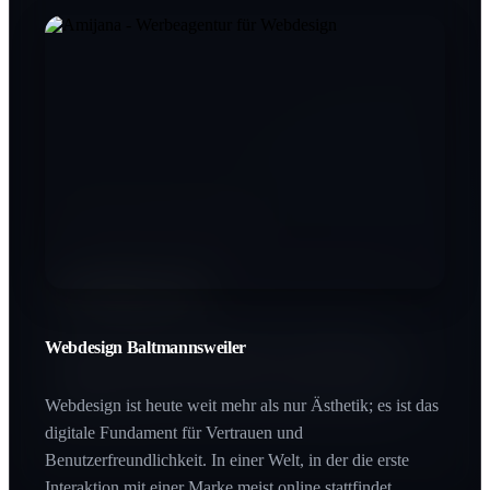
Printdesign Baltmannsweiler
SEO Baltmannsweiler
In einer digitalen Welt schafft Haptik einen bleibenden
Wert. Printprodukte vermitteln Beständigkeit und
Qualität, die man buchstäblich in den Händen halten
Webdesign Baltmannsweiler
Wer bei Google nicht gefunden wird, existiert für den
kann.
Großteil des Marktes nicht. SEO ist der Hebel, der Ihre
Zielgruppe genau im Moment des Interesses abholt.
Webdesign ist heute weit mehr als nur Ästhetik; es ist das
digitale Fundament für Vertrauen und
Benutzerfreundlichkeit. In einer Welt, in der die erste
Interaktion mit einer Marke meist online stattfindet,