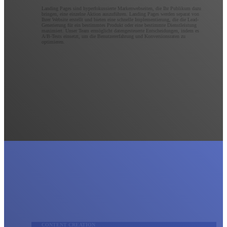
Landing Pages sind hyperfokussierte Markenwebseiten, die Ihr Publikum dazu
bringen, eine einzelne Aktion auszuführen. Landing Pages werden separat von
Ihrer Website erstellt und bieten eine schnelle Implementierung, die die Lead-
Generierung für ein bestimmtes Produkt oder eine bestimmte Dienstleistung
maximiert. Unser Team ermöglicht datengesteuerte Entscheidungen, indem es
A/B-Tests einsetzt, um die Benutzererfahrung und Konversionsraten zu
optimieren.
CONTENT CREATION