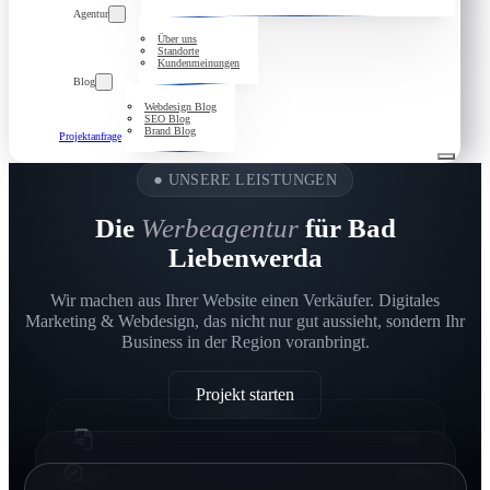
Agentur
Über uns
Standorte
Kundenmeinungen
Blog
Webdesign Blog
SEO Blog
Brand Blog
Projektanfrage
●
UNSERE LEISTUNGEN
Die
Werbeagentur
für Bad
Liebenwerda
Wir machen aus Ihrer Website einen Verkäufer. Digitales
Marketing & Webdesign, das nicht nur gut aussieht, sondern Ihr
Business in der Region voranbringt.
Projekt starten