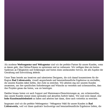
Als moderne
Werbeagentur und Webagentur
sind wir der perfekte Partner für unsere Kunden, wenn
es darum geht, ihre Online-Präsenz zu optimieren und zu verbessern. Wir verfügen über ein breites
Spektrum an Fähigkeiten und Erfahrungen und bieten einen umfassenden Service, der alle Aspekte der
Gestaltung und Entwicklung abdeckt.
Unser Team besteht aus kreativen und talentierten Designern, die sich darauf konzentrieren für die
Region
Bad Liebenwerda
, visuell ansprechende und benutzerfreundliche Ergebnisse zu erschaffen,
die unseren Kunden dabei helfen, ihre Ziele zu erreichen. Wir arbeiten eng mit unseren Kunden
zusammen, um ihre spezifischen Anforderungen und Wünsche zu verstehen und sicherzustellen, dass
ihre Projekte genau das bieten, was sie benötigen.
Darüber hinaus bieten wir auch Support und Maintenance-Dienstleistungen an, um sicherzustellen,
dass unsere Kunden immer einen optimalen und aktuellen Auftritt haben. Wir sind stolz darauf, eine
hohe Kundenzufriedenheit
zu haben und arbeiten hart daran, diese auch weiterhin zu erreichen.
Insgesamt sind wir die perfekte Werbeagentur / Webagentur Wahl für unsere Kunden in
Bad
Liebenwerda
, weil wir ihnen qualitativ hochwertige und benutzerfreundliche Ergebnisse liefern, die