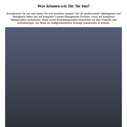
Was können wir für Sie tun?
Kontaktieren Sie uns und lassen Sie sich kostenlos beraten! Wir als professionelle Werbeagentur und
Webagentur haben uns auf komplexe Content-Management-Systeme, sowie auf komplexte
Werbeprojekte spezialisiert. Beim ersten Beratungsgespräch besprechen wir Ihre Wünsche und
Anforderungen, um Ihnen ein maßgeschneidertes Konzept präsentieren zu können.
Digitales Marketing
Wir bringen zielgerichtete und motivierte Zielgruppen in Ihren Verkaufstrichter durch
eine strategische Kombination von PPC-Anzeigen über Suchmaschinenwerbung,
Display-Werbung, Remarketing, Social Media Marketing, SEO und andere Online-
Werbekanäle, in denen Ihre Zielgruppe ihre Zeit verbringt.