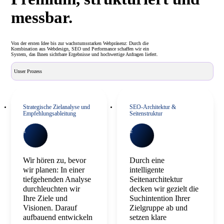
messbar.
Von der ersten Idee bis zur wachstumsstarken Webpräsenz: Durch die
Kombination aus Webdesign, SEO und Performance schaffen wir ein
System, das Ihnen sichtbare Ergebnisse und hochwertige Anfragen liefert.
Unser Prozess
Strategische Zielanalyse und
SEO-Architektur &
Empfehlungsableitung
Seitenstruktur
1
2
Wir hören zu, bevor
Durch eine
wir planen: In einer
intelligente
tiefgehenden Analyse
Seitenarchitektur
durchleuchten wir
decken wir gezielt die
Ihre Ziele und
Suchintention Ihrer
Visionen. Darauf
Zielgruppe ab und
aufbauend entwickeln
setzen klare