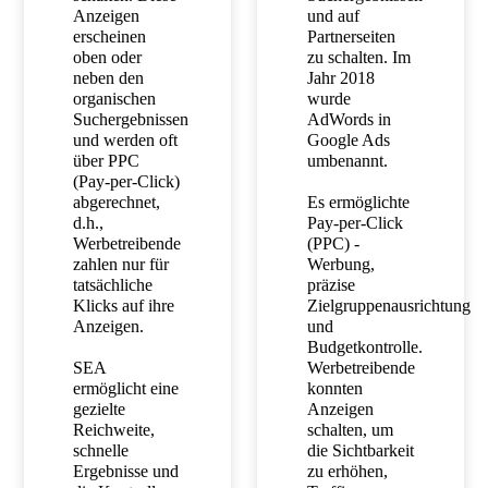
Anzeigen
und auf
erscheinen
Partnerseiten
oben oder
zu schalten. Im
neben den
Jahr 2018
organischen
wurde
Suchergebnissen
AdWords in
und werden oft
Google Ads
über PPC
umbenannt.
(Pay-per-Click)
abgerechnet,
Es ermöglichte
d.h.,
Pay-per-Click
Werbetreibende
(PPC) -
zahlen nur für
Werbung,
tatsächliche
präzise
Klicks auf ihre
Zielgruppenausrichtung
Anzeigen.
und
Budgetkontrolle.
SEA
Werbetreibende
ermöglicht eine
konnten
gezielte
Anzeigen
Reichweite,
schalten, um
schnelle
die Sichtbarkeit
Ergebnisse und
zu erhöhen,