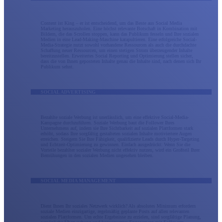
Content ist King – er ist entscheidend, um das Beste aus Social Media
Marketing herauszuholen. Eine höchst relevante Botschaft in Kombination mit
Bildern, die das Scrollen stoppen, kann das Publikum fesseln und Ihre sozialen
Medien in eine Lead-Making-Maschine katapultieren. Eine erfolgreiche Social-
Media-Strategie nutzt sowohl vorhandene Ressourcen als auch die durchdachte
Schaffung neuer Ressourcen, um einen stetigen Strom überzeugender Inhalte
bereitzustellen. Erweitertes Social Reporting und Optimierung stellen sicher,
dass die von Ihnen geposteten Inhalte genau die Inhalte sind, nach denen sich Ihr
Publikum sehnt.
SOCIAL ADVERTISING
Bezahlte soziale Werbung ist unerlässlich, um eine effektive Social-Media-
Kampagne durchzuführen. Soziale Werbung baut die Follower Ihres
Unternehmens auf, indem sie Ihre Sichtbarkeit auf sozialen Plattformen stark
erhöht, sodass Ihre sorgfältig gestalteten sozialen Inhalte motiviertere Augen
erreichen. Steigern Sie Ihre Fähigkeit, qualifizierte Leads durch Hyper-Targeting
und Echtzeit-Optimierung zu gewinnen. Einfach ausgedrückt: Wenn Sie die
Vorteile bezahlter sozialer Werbung nicht effektiv nutzen, wird ein Großteil Ihrer
Bemühungen in den sozialen Medien ungesehen bleiben.
SOCIAL MEDIA MANAGEMENT
Dient Ihnen Ihr soziales Netzwerk wirklich? Als absolutes Minimum erfordern
soziale Medien einzigartige, regelmäßig geplante Posts auf allen relevanten
sozialen Plattformen. Um echte Ergebnisse zu erzielen, sind sorgfältige Planung,