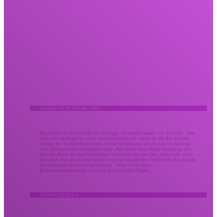
Kreativ
Lassen Sie Ihr kreatives Marketing nicht verpuffen.
Wir bringen Menschen durch umsetzbare Meilensteine ​​mit mutiger Kreativität, die Ergebnisse
liefert. Unsere kreativen Dienstleistungen kombinieren bewährte Strategie und Design zu gleichen
Teilen, um den Eindruck zu stärken, den Ihre Marke bei Ihrem Publikum hinterlässt. Ob es sich um
eine Überarbeitung der Markenidentität oder eine verbesserte Kampagne handelt, Ihr kreatives
Marketing sollte Ihr Unternehmen so unvergesslich machen wie den Wert, den Sie bringen.
MARKENENTWICKLUNG
Ihre Marke ist so viel mehr als ein Logo. Es beginnt damit, wer Sie sind – aber
was noch wichtiger ist, es ist Ihre Geschichte und warum sie für Ihre Kunden
wichtig ist. Markenentwicklung ist eine Entdeckung dessen, was die Identität
Ihres Unternehmens einzigartig macht. Ihre Marke mag bereits einzigartig sein,
aber ihre Relevanz und Wirksamkeit schwinden mit der Zeit, wenn nicht in sie
investiert wird. Eine starke Marke inspiriert Mitarbeiter, durchbricht das digitale
Durcheinander und motiviert Kunden. Nichts ist in Ihrem
Kommunikationsarsenal wichtiger als eine solide Marke.
WERBETEXTEN