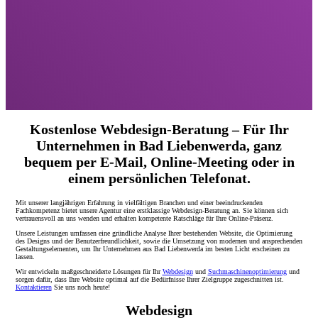
Kostenlose Webdesign-Beratung – Für Ihr
Unternehmen in Bad Liebenwerda, ganz
bequem per E-Mail, Online-Meeting oder in
einem persönlichen Telefonat.
Mit unserer langjährigen Erfahrung in vielfältigen Branchen und einer beeindruckenden
Fachkompetenz bietet unsere Agentur eine erstklassige Webdesign-Beratung an. Sie können sich
vertrauensvoll an uns wenden und erhalten kompetente Ratschläge für Ihre Online-Präsenz.
Unsere Leistungen umfassen eine gründliche Analyse Ihrer bestehenden Website, die Optimierung
des Designs und der Benutzerfreundlichkeit, sowie die Umsetzung von modernen und ansprechenden
Gestaltungselementen, um Ihr Unternehmen aus Bad Liebenwerda im besten Licht erscheinen zu
lassen.
Wir entwickeln maßgeschneiderte Lösungen für Ihr
Webdesign
und
Suchmaschinenoptimierung
und
sorgen dafür, dass Ihre Website optimal auf die Bedürfnisse Ihrer Zielgruppe zugeschnitten ist.
Kontaktieren
Sie uns noch heute!
Webdesign