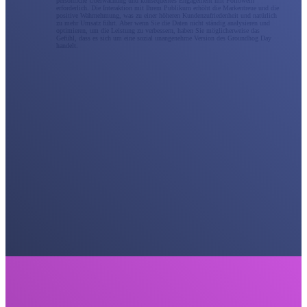
persönliche Überwachung und konsequentes Engagement mit Followern
erforderlich. Die Interaktion mit Ihrem Publikum erhöht die Markentreue und die
positive Wahrnehmung, was zu einer höheren Kundenzufriedenheit und natürlich
zu mehr Umsatz führt. Aber wenn Sie die Daten nicht ständig analysieren und
optimieren, um die Leistung zu verbessern, haben Sie möglicherweise das
Gefühl, dass es sich um eine sozial unangenehme Version des Groundhog Day
handelt.
Social Media Marketing
Die beste Social-Media-Marketingstrategie besteht nicht nur darin, aktiv zu bleiben; man muss darin
versunken sein. Als Social-Media-Marketingagentur arbeiten wir mit Ihnen zusammen, um eine
vollständige Unterstützung für soziale Kampagnen bereitzustellen, oder wir können eine Erweiterung
Ihres internen Teams werden. Vermarkten Sie Ihre Marke strategischer über alle sozialen Kanäle
hinweg, um echte Ergebnisse zu erzielen, die zu einem Prüfstein in der Schriftrolle werden.