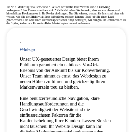
Ihr Nr. 1 Marketing-Tool schwindet? Hat sich der Traffic Ihrer Website auf ein Crawling
verlangsamt? Ihre Conversion-Rate sinkt? Vielleicht haben Sie bemerkt, dass neue schlanke und
hinterhältige Konkurrenten in Ihr Revier eindringen. Nur Sie wissen, warum Sie hier sind, aber wir
wissen, wie Sie die Effektivität Ihrer Webpräsenz steigern können. Egal, ob Sie einen Lead-
generierenden Hub oder einen datenbankgesteuerten Shop benötigen, wir bringen Ihr Unternehmen an
die Spitze, indem wir Ihr wertvollstes Marketinginstrument verbessern.
Webdesign
Unser UX-gesteuertes Design bietet Ihrem
Publikum garantiert ein nahtloses Vor-Ort-
Erlebnis von der Ankunft bis zur Konvertierung.
Unser Team nimmt es ernst, das Webdesign zu
neuen Höhen zu führen und gleichzeitig Ihren
Markenwurzeln treu zu bleiben.
Eine benutzerfreundliche Navigation, klare
Handlungsaufforderungen und die
Geschwindigkeit der Website sind die
einflussreichsten Faktoren für die
Kaufentscheidung Ihrer Kunden. Lassen Sie sich
nicht täuschen: Ihr Website-Design kann Ihr
digitales Marketingpotenzial verbessern oder