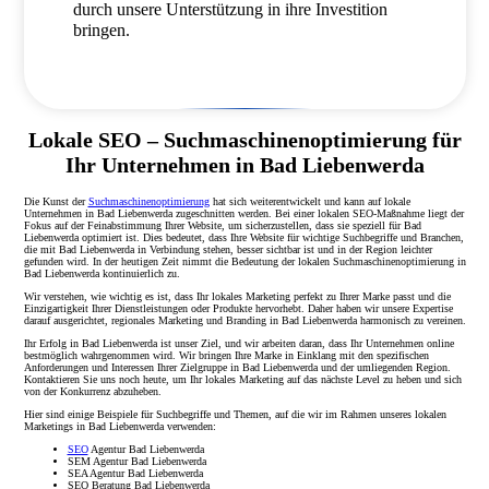
durch unsere Unterstützung in ihre Investition
bringen.
Lokale SEO – Suchmaschinenoptimierung für
Ihr Unternehmen in Bad Liebenwerda
Die Kunst der
Suchmaschinenoptimierung
hat sich weiterentwickelt und kann auf lokale
Unternehmen in Bad Liebenwerda zugeschnitten werden. Bei einer lokalen SEO-Maßnahme liegt der
Fokus auf der Feinabstimmung Ihrer Website, um sicherzustellen, dass sie speziell für Bad
Liebenwerda optimiert ist. Dies bedeutet, dass Ihre Website für wichtige Suchbegriffe und Branchen,
die mit Bad Liebenwerda in Verbindung stehen, besser sichtbar ist und in der Region leichter
gefunden wird. In der heutigen Zeit nimmt die Bedeutung der lokalen Suchmaschinenoptimierung in
Bad Liebenwerda kontinuierlich zu.
Wir verstehen, wie wichtig es ist, dass Ihr lokales Marketing perfekt zu Ihrer Marke passt und die
Einzigartigkeit Ihrer Dienstleistungen oder Produkte hervorhebt. Daher haben wir unsere Expertise
darauf ausgerichtet, regionales Marketing und Branding in Bad Liebenwerda harmonisch zu vereinen.
Ihr Erfolg in Bad Liebenwerda ist unser Ziel, und wir arbeiten daran, dass Ihr Unternehmen online
bestmöglich wahrgenommen wird. Wir bringen Ihre Marke in Einklang mit den spezifischen
Anforderungen und Interessen Ihrer Zielgruppe in Bad Liebenwerda und der umliegenden Region.
Kontaktieren Sie uns noch heute, um Ihr lokales Marketing auf das nächste Level zu heben und sich
von der Konkurrenz abzuheben.
Hier sind einige Beispiele für Suchbegriffe und Themen, auf die wir im Rahmen unseres lokalen
Marketings in Bad Liebenwerda verwenden:
SEO
Agentur Bad Liebenwerda
SEM Agentur Bad Liebenwerda
SEA Agentur Bad Liebenwerda
SEO Beratung Bad Liebenwerda