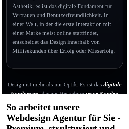
Ästhetik; es ist das digitale Fundament für
genau im Moment des Interesses abholt.
Vertrauen und Benutzerfreundlichkeit. In
einer Welt, in der die erste Interaktion mit
einer Marke meist online stattfindet,
entscheidet das Design innerhalb von
Millisekunden über Erfolg oder Misserfolg.
Design ist mehr als nur Optik. Es ist das
digitale
Fundament
, das aus Besuchern
treue Kunden
macht.
So arbeitet unsere
Webdesign Agentur für Sie -
Premium, strukturiert und