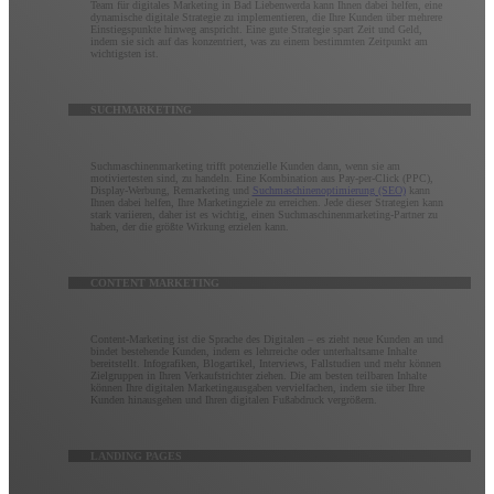
Team für digitales Marketing in Bad Liebenwerda kann Ihnen dabei helfen, eine
dynamische digitale Strategie zu implementieren, die Ihre Kunden über mehrere
Einstiegspunkte hinweg anspricht. Eine gute Strategie spart Zeit und Geld,
indem sie sich auf das konzentriert, was zu einem bestimmten Zeitpunkt am
wichtigsten ist.
SUCHMARKETING
Suchmaschinenmarketing trifft potenzielle Kunden dann, wenn sie am
motiviertesten sind, zu handeln. Eine Kombination aus Pay-per-Click (PPC),
Display-Werbung, Remarketing und
Suchmaschinenoptimierung (SEO)
kann
Ihnen dabei helfen, Ihre Marketingziele zu erreichen. Jede dieser Strategien kann
stark variieren, daher ist es wichtig, einen Suchmaschinenmarketing-Partner zu
haben, der die größte Wirkung erzielen kann.
CONTENT MARKETING
Content-Marketing ist die Sprache des Digitalen – es zieht neue Kunden an und
bindet bestehende Kunden, indem es lehrreiche oder unterhaltsame Inhalte
bereitstellt. Infografiken, Blogartikel, Interviews, Fallstudien und mehr können
Zielgruppen in Ihren Verkaufstrichter ziehen. Die am besten teilbaren Inhalte
können Ihre digitalen Marketingausgaben vervielfachen, indem sie über Ihre
Kunden hinausgehen und Ihren digitalen Fußabdruck vergrößern.
LANDING PAGES