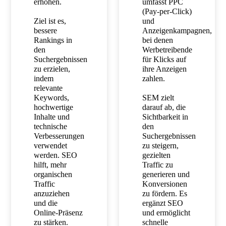
erhöhen.
umfasst PPC
(Pay-per-Click)
Ziel ist es,
und
bessere
Anzeigenkampagnen,
Rankings in
bei denen
den
Werbetreibende
Suchergebnissen
für Klicks auf
zu erzielen,
ihre Anzeigen
indem
zahlen.
relevante
Keywords,
SEM zielt
hochwertige
darauf ab, die
Inhalte und
Sichtbarkeit in
technische
den
Verbesserungen
Suchergebnissen
verwendet
zu steigern,
werden. SEO
gezielten
hilft, mehr
Traffic zu
organischen
generieren und
Traffic
Konversionen
anzuziehen
zu fördern. Es
und die
ergänzt SEO
Online-Präsenz
und ermöglicht
zu stärken.
schnelle