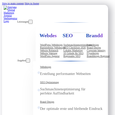
Skip to main content
Skip to footer
Leistungen
Webdesign
SEO
Branddesign
WordPress Webdesign
Suchmaschinenoptimierung
Logodesign
Barrierefreies Webdesign
SEO Checkliste 2026
Brand Design
Website Relaunch
Lokales Marketing
Corporate Identity
Website Wartung
10 Gründe für SEO
Flyerdesign
WordPress Agentur
Regionales SEO
Branddesign Regional
Angebot
Webdesign
Erstellung performanter Webseiten
SEO Optimierung
Suchmaschinenoptimierung für
perfekte Auffindbarkeit
Brand Design
Der optimale erste und bleibende Eindruck