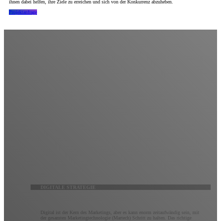
ihnen dabei helfen, ihre Ziele zu erreichen und sich von der Konkurrenz abzuheben.
Projektanfrage
Digitale Strategie
Erwarten Sie mehr von Ihrem digitalen Marketing.
Es ist vielleicht keine Raketenwissenschaft, aber um das Beste aus dem digitalen Marketing
herauszuholen, ist ein tiefes Verständnis des Zwecks, der Möglichkeiten und der sich ständig
weiterentwickelnden Technologie jeder digitalen Plattform erforderlich. Kluge Marketer wissen, wie
man Strategien über alle Kanäle hinweg integriert, um Marketingziele optimal zu erreichen. Unser
Team aus digitalen Vordenkern wird mit Ihnen zusammenarbeiten, um eine maßgeschneiderte
digitale Marketingstrategie zu erstellen, die vollständig nachverfolgbar und vollständig optimierbar
ist.
DIGITALE STRATEGIE
Digital ist der Kern des Marketings, aber es kann enorm zeitaufwändig sein, mit
der gesamten Marketingtechnologie (Martech) Schritt zu halten. Das richtige