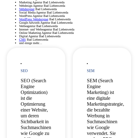
Marketing Agentur Bad Liebenwerda
Webdesign Agentur Bad Liebenwerda
Webdesigner
Bad Liebenwerda
Social Media Agentur Bad Liebenwerda
WordPress Agentur Bad Liebenwerda
WordPress Webdesigner
Bad Liebenwerda
Google Adwords Agentur Bad Liebenwerda
Werbeagentur Bad Liebenwerda
Internet- und Werbeagentur Bad Liebenwerda
Online Marketing Agentur Bad Liebenwerda
Digital Agentur Bad Liebenwerda
CMS
Bad Liebenwerda
und einige mehr…
SEO
SEM
SEO (Search
SEM (Search
Engine
Engine
Optimization)
Marketing) ist
ist die
eine digitale
Optimierung
Marketingstrategie,
einer Website,
die bezahlte
um deren
Werbung in
Sichtbarkeit in
Suchmaschinen
Suchmaschinen
wie Google
wie Google zu
verwendet. Sie