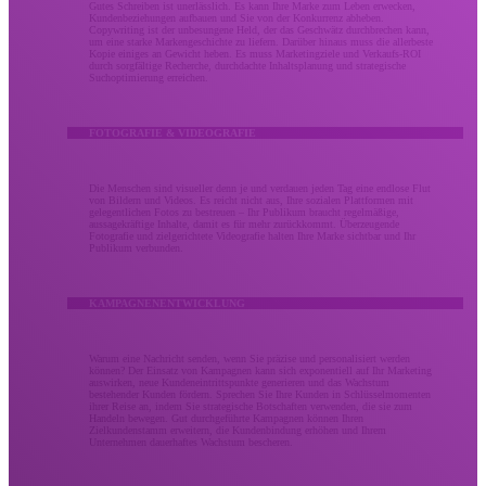
Gutes Schreiben ist unerlässlich. Es kann Ihre Marke zum Leben erwecken,
Kundenbeziehungen aufbauen und Sie von der Konkurrenz abheben.
Copywriting ist der unbesungene Held, der das Geschwätz durchbrechen kann,
um eine starke Markengeschichte zu liefern. Darüber hinaus muss die allerbeste
Kopie einiges an Gewicht heben. Es muss Marketingziele und Verkaufs-ROI
durch sorgfältige Recherche, durchdachte Inhaltsplanung und strategische
Suchoptimierung erreichen.
FOTOGRAFIE & VIDEOGRAFIE
Die Menschen sind visueller denn je und verdauen jeden Tag eine endlose Flut
von Bildern und Videos. Es reicht nicht aus, Ihre sozialen Plattformen mit
gelegentlichen Fotos zu bestreuen – Ihr Publikum braucht regelmäßige,
aussagekräftige Inhalte, damit es für mehr zurückkommt. Überzeugende
Fotografie und zielgerichtete Videografie halten Ihre Marke sichtbar und Ihr
Publikum verbunden.
KAMPAGNENENTWICKLUNG
Warum eine Nachricht senden, wenn Sie präzise und personalisiert werden
können? Der Einsatz von Kampagnen kann sich exponentiell auf Ihr Marketing
auswirken, neue Kundeneintrittspunkte generieren und das Wachstum
bestehender Kunden fördern. Sprechen Sie Ihre Kunden in Schlüsselmomenten
ihrer Reise an, indem Sie strategische Botschaften verwenden, die sie zum
Handeln bewegen. Gut durchgeführte Kampagnen können Ihren
Zielkundenstamm erweitern, die Kundenbindung erhöhen und Ihrem
Unternehmen dauerhaftes Wachstum bescheren.