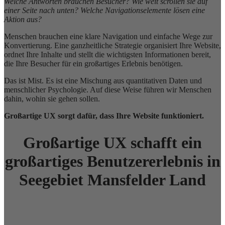
Welche Antworten brauchen Besucher? Wie weit scrollen sie auf
einer Seite nach unten? Welche Navigationselemente lösen eine
Aktion aus?
Menschen brauchen eine klare Navigation und einfache Wege zur
Konvertierung. Eine ganzheitliche Strategie organisiert Ihre Website,
ordnet Ihre Inhalte und stellt die wichtigsten Informationen bereit,
die Ihre Besucher für ein großartiges Erlebnis benötigen.
Das ist Mist. Es ist eine Mischung aus quantitativen Daten und
menschlicher Psychologie. Auf diese Weise führen wir Menschen
dahin, wohin sie gehen sollen.
Großartige UX sorgt dafür, dass Ihre Website funktioniert.
Großartige UX schafft ein
großartiges Benutzererlebnis in
Seegebiet Mansfelder Land