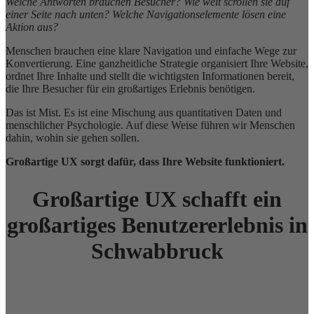
Welche Antworten brauchen Besucher? Wie weit scrollen sie auf
einer Seite nach unten? Welche Navigationselemente lösen eine
Aktion aus?
Menschen brauchen eine klare Navigation und einfache Wege zur
Konvertierung. Eine ganzheitliche Strategie organisiert Ihre Website,
ordnet Ihre Inhalte und stellt die wichtigsten Informationen bereit,
die Ihre Besucher für ein großartiges Erlebnis benötigen.
Das ist Mist. Es ist eine Mischung aus quantitativen Daten und
menschlicher Psychologie. Auf diese Weise führen wir Menschen
dahin, wohin sie gehen sollen.
Großartige UX sorgt dafür, dass Ihre Website funktioniert.
Großartige UX schafft ein
großartiges Benutzererlebnis in
Schwabbruck