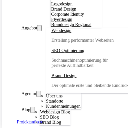
Logodesign
Brand Design
Corporate Identity
Flyerdesign
Branddesign Regional
Angebot
Webdesign
Erstellung performanter Webseiten
SEO Optimierung
Suchmaschinenoptimierung für
perfekte Auffindbarkeit
Brand Design
Der optimale erste und bleibende Eindruc
Agentur
Über uns
Standorte
Kundenmeinungen
Blog
Webdesign Blog
SEO Blog
Projektanfrage
Brand Blog