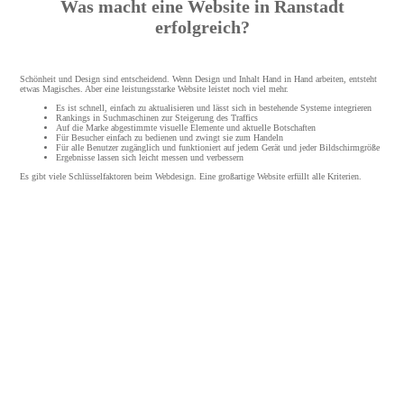
Was macht eine Website in Ranstadt
erfolgreich?
Schönheit und Design sind entscheidend. Wenn Design und Inhalt Hand in Hand arbeiten, entsteht
etwas Magisches. Aber eine leistungsstarke Website leistet noch viel mehr.
Es ist schnell, einfach zu aktualisieren und lässt sich in bestehende Systeme integrieren
Rankings in Suchmaschinen zur Steigerung des Traffics
Auf die Marke abgestimmte visuelle Elemente und aktuelle Botschaften
Für Besucher einfach zu bedienen und zwingt sie zum Handeln
Für alle Benutzer zugänglich und funktioniert auf jedem Gerät und jeder Bildschirmgröße
Ergebnisse lassen sich leicht messen und verbessern
Es gibt viele Schlüsselfaktoren beim Webdesign. Eine großartige Website erfüllt alle Kriterien.