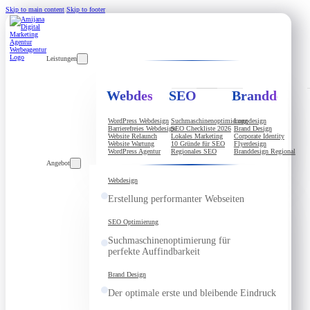
Skip to main content
Skip to footer
Leistungen
Webdesign
SEO
Branddesign
WordPress Webdesign
Suchmaschinenoptimierung
Logodesign
Barrierefreies Webdesign
SEO Checkliste 2026
Brand Design
Website Relaunch
Lokales Marketing
Corporate Identity
Website Wartung
10 Gründe für SEO
Flyerdesign
WordPress Agentur
Regionales SEO
Branddesign Regional
Angebot
Webdesign
Erstellung performanter Webseiten
SEO Optimierung
Suchmaschinenoptimierung für
perfekte Auffindbarkeit
Brand Design
Der optimale erste und bleibende Eindruck