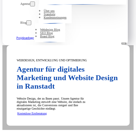
Agentur
Über uns
Standorte
Kundenmeinungen
Blog
Webdesign Blog
SEO Blog
Brand Blog
Projektanfrage
WEBDESIGN, ENTWICKLUNG UND OPTIMIERUNG
Agentur für digitales
Marketing und Website Design
in Ranstadt
Website Design, der zu Ihnen passt. Unsere Agentur für
digitales Marketing entwirft eine Website, die einfach zu
aktualisieren ist, die Conversions steigert und Ihre
einzigartige Geschichte einfängt.
Kostenlose Erstberatung