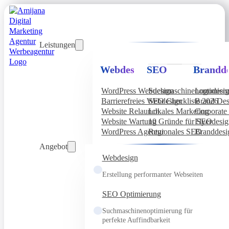
Leistungen
Webdesign
SEO
Brandde
WordPress Webdesign
Suchmaschinenoptimier
Logodesi
Barrierefreies Webdesign
SEO Checkliste 2026
Brand Des
Website Relaunch
Lokales Marketing
Corporate 
Website Wartung
10 Gründe für SEO
Flyerdesi
WordPress Agentur
Regionales SEO
Branddesi
Angebot
Webdesign
Erstellung performanter Webseiten
SEO Optimierung
Suchmaschinenoptimierung für
perfekte Auffindbarkeit