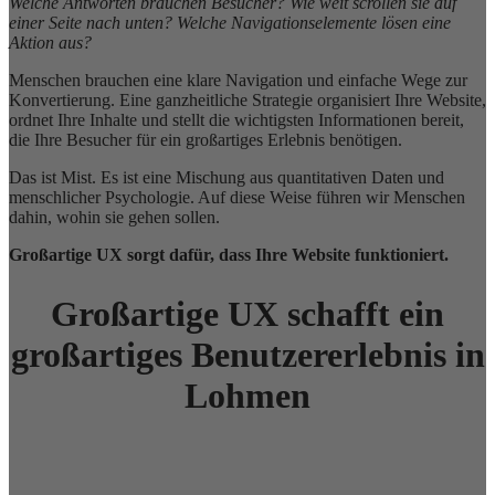
Welche Antworten brauchen Besucher? Wie weit scrollen sie auf
einer Seite nach unten? Welche Navigationselemente lösen eine
Aktion aus?
Menschen brauchen eine klare Navigation und einfache Wege zur
Konvertierung. Eine ganzheitliche Strategie organisiert Ihre Website,
ordnet Ihre Inhalte und stellt die wichtigsten Informationen bereit,
die Ihre Besucher für ein großartiges Erlebnis benötigen.
Das ist Mist. Es ist eine Mischung aus quantitativen Daten und
menschlicher Psychologie. Auf diese Weise führen wir Menschen
dahin, wohin sie gehen sollen.
Großartige UX sorgt dafür, dass Ihre Website funktioniert.
Großartige UX schafft ein
großartiges Benutzererlebnis in
Lohmen