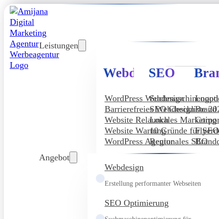
Leistungen
Webdesign
SEO
Bra
WordPress Webdesign
Suchmaschinenopt
Logod
Barrierefreies Webdesign
SEO Checkliste 20
Brand
Website Relaunch
Lokales Marketing
Corpor
Website Wartung
10 Gründe für SE
Flyerd
WordPress Agentur
Regionales SEO
Brandd
Angebot
Webdesign
Erstellung performanter Webseiten
SEO Optimierung