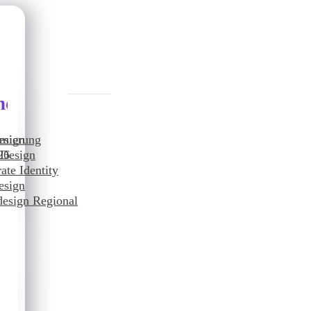
nddesign
imierung
esign
26
 Design
ate Identity
O
esign
esign Regional