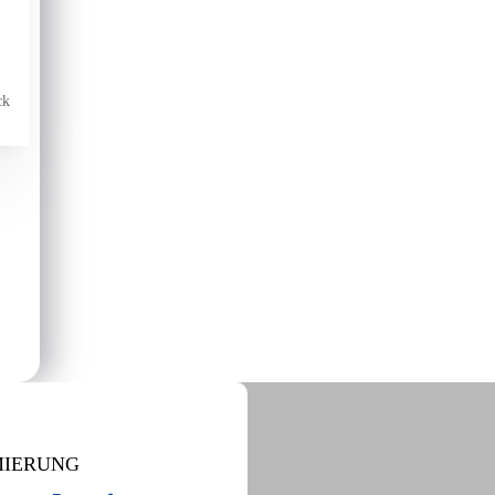
ck
MIERUNG