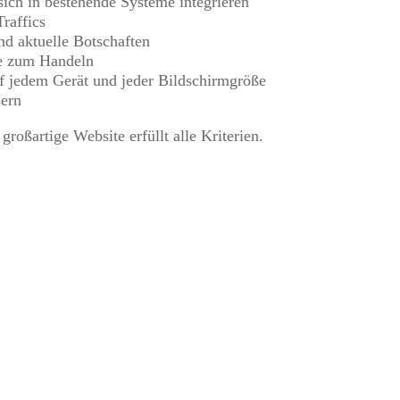
t sich in bestehende Systeme integrieren
raffics
d aktuelle Botschaften
ie zum Handeln
uf jedem Gerät und jeder Bildschirmgröße
sern
roßartige Website erfüllt alle Kriterien.