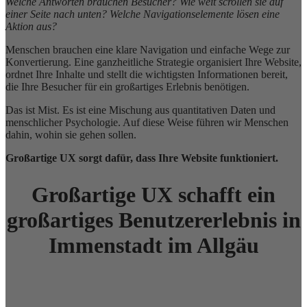
Welche Antworten brauchen Besucher? Wie weit scrollen sie auf
einer Seite nach unten? Welche Navigationselemente lösen eine
Aktion aus?
Menschen brauchen eine klare Navigation und einfache Wege zur
Konvertierung. Eine ganzheitliche Strategie organisiert Ihre Website,
ordnet Ihre Inhalte und stellt die wichtigsten Informationen bereit,
die Ihre Besucher für ein großartiges Erlebnis benötigen.
Das ist Mist. Es ist eine Mischung aus quantitativen Daten und
menschlicher Psychologie. Auf diese Weise führen wir Menschen
dahin, wohin sie gehen sollen.
Großartige UX sorgt dafür, dass Ihre Website funktioniert.
Großartige UX schafft ein
großartiges Benutzererlebnis in
Immenstadt im Allgäu