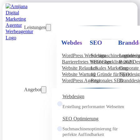
Leistungen
Webdesign
SEO
Brandde
WordPress Webdesign
Suchmaschinenoptimier
Logodesi
Barrierefreies Webdesign
SEO Checkliste 2026
Brand Des
Website Relaunch
Lokales Marketing
Corporate 
Website Wartung
10 Gründe für SEO
Flyerdesi
WordPress Agentur
Regionales SEO
Branddesi
Angebot
Webdesign
Erstellung performanter Webseiten
SEO Optimierung
Suchmaschinenoptimierung für
perfekte Auffindbarkeit