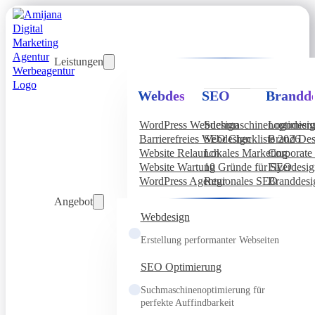
Leistungen
Webdesign
SEO
Brandde
WordPress Webdesign
Suchmaschinenoptimier
Logodesi
Barrierefreies Webdesign
SEO Checkliste 2026
Brand Des
Website Relaunch
Lokales Marketing
Corporate 
Website Wartung
10 Gründe für SEO
Flyerdesi
WordPress Agentur
Regionales SEO
Branddesi
Angebot
Webdesign
Erstellung performanter Webseiten
SEO Optimierung
Suchmaschinenoptimierung für
perfekte Auffindbarkeit