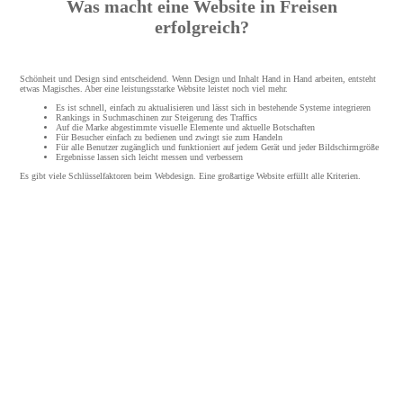
Was macht eine Website in Freisen
erfolgreich?
Schönheit und Design sind entscheidend. Wenn Design und Inhalt Hand in Hand arbeiten, entsteht
etwas Magisches. Aber eine leistungsstarke Website leistet noch viel mehr.
Es ist schnell, einfach zu aktualisieren und lässt sich in bestehende Systeme integrieren
Rankings in Suchmaschinen zur Steigerung des Traffics
Auf die Marke abgestimmte visuelle Elemente und aktuelle Botschaften
Für Besucher einfach zu bedienen und zwingt sie zum Handeln
Für alle Benutzer zugänglich und funktioniert auf jedem Gerät und jeder Bildschirmgröße
Ergebnisse lassen sich leicht messen und verbessern
Es gibt viele Schlüsselfaktoren beim Webdesign. Eine großartige Website erfüllt alle Kriterien.