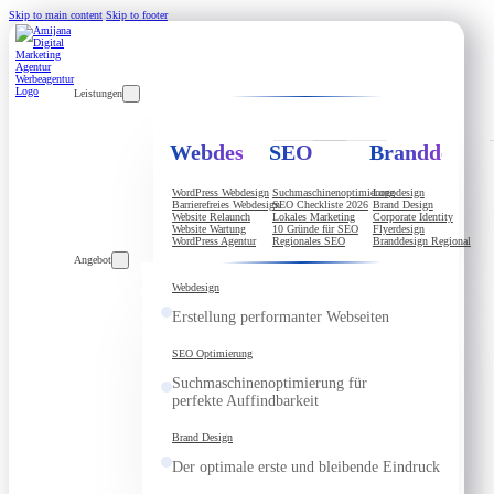
Skip to main content
Skip to footer
Leistungen
Webdesign
SEO
Branddesign
WordPress Webdesign
Suchmaschinenoptimierung
Logodesign
Barrierefreies Webdesign
SEO Checkliste 2026
Brand Design
Website Relaunch
Lokales Marketing
Corporate Identity
Website Wartung
10 Gründe für SEO
Flyerdesign
WordPress Agentur
Regionales SEO
Branddesign Regional
Angebot
Webdesign
Erstellung performanter Webseiten
SEO Optimierung
Suchmaschinenoptimierung für
perfekte Auffindbarkeit
Brand Design
Der optimale erste und bleibende Eindruck