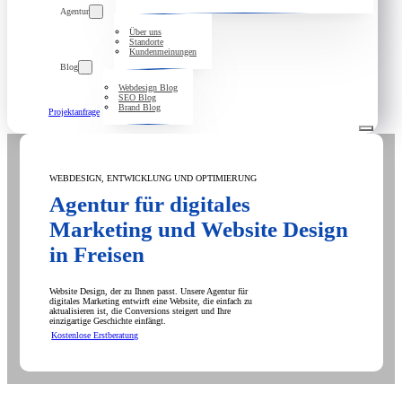
Agentur
Über uns
Standorte
Kundenmeinungen
Blog
Webdesign Blog
SEO Blog
Brand Blog
Projektanfrage
WEBDESIGN, ENTWICKLUNG UND OPTIMIERUNG
Agentur für digitales
Marketing und Website Design
in Freisen
Website Design, der zu Ihnen passt. Unsere Agentur für
digitales Marketing entwirft eine Website, die einfach zu
aktualisieren ist, die Conversions steigert und Ihre
einzigartige Geschichte einfängt.
Kostenlose Erstberatung