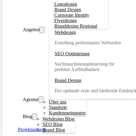
Logodesign
Brand Design
Corporate Identity
Flyerdesign
Branddesign Regional
Angebot
Webdesign
Erstellung performanter Webseiten
SEO Optimierung
Suchmaschinenoptimierung für
perfekte Auffindbarkeit
Brand Design
Der optimale erste und bleibende Eindruc
Agentur
Über uns
Standorte
Kundenmeinungen
Blog
Webdesign Blog
SEO Blog
Projektanfrage
Brand Blog