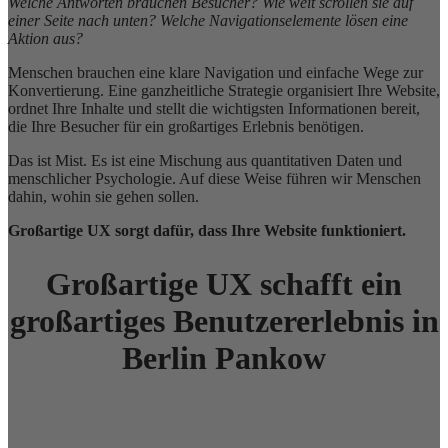
Welche Antworten brauchen Besucher? Wie weit scrollen sie auf
einer Seite nach unten? Welche Navigationselemente lösen eine
Aktion aus?
Menschen brauchen eine klare Navigation und einfache Wege zur
Konvertierung. Eine ganzheitliche Strategie organisiert Ihre Website,
ordnet Ihre Inhalte und stellt die wichtigsten Informationen bereit,
die Ihre Besucher für ein großartiges Erlebnis benötigen.
Das ist Mist. Es ist eine Mischung aus quantitativen Daten und
menschlicher Psychologie. Auf diese Weise führen wir Menschen
dahin, wohin sie gehen sollen.
Großartige UX sorgt dafür, dass Ihre Website funktioniert.
Großartige UX schafft ein
großartiges Benutzererlebnis in
Berlin Pankow