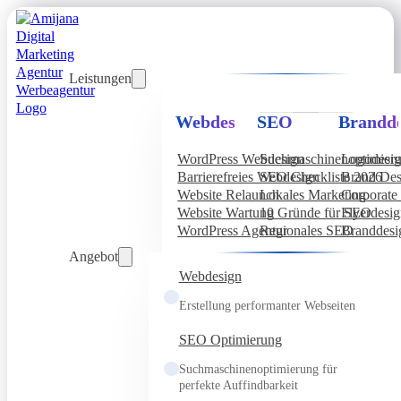
Leistungen
Webdesign
SEO
Brandde
WordPress Webdesign
Suchmaschinenoptimier
Logodesi
Barrierefreies Webdesign
SEO Checkliste 2026
Brand Des
Website Relaunch
Lokales Marketing
Corporate 
Website Wartung
10 Gründe für SEO
Flyerdesi
WordPress Agentur
Regionales SEO
Branddesi
Angebot
Webdesign
Erstellung performanter Webseiten
SEO Optimierung
Suchmaschinenoptimierung für
perfekte Auffindbarkeit