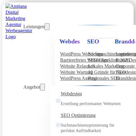
Leistungen
Webdesign
SEO
Brandde
WordPress Webdesign
Suchmaschinenoptimier
Logodesi
Barrierefreies Webdesign
SEO Checkliste 2026
Brand Des
Website Relaunch
Lokales Marketing
Corporate 
Website Wartung
10 Gründe für SEO
Flyerdesi
WordPress Agentur
Regionales SEO
Branddesi
Angebot
Webdesign
Erstellung performanter Webseiten
SEO Optimierung
Suchmaschinenoptimierung für
perfekte Auffindbarkeit