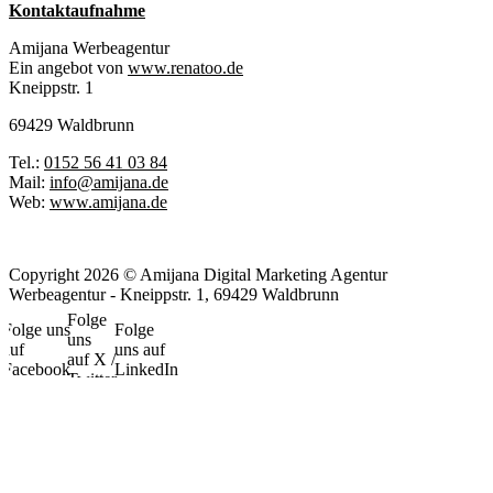
Kontaktaufnahme
Amijana Werbeagentur
Ein angebot von
www.renatoo.de
Kneippstr. 1
69429 Waldbrunn
Tel.:
0152 56 41 03 84
Mail:
info@amijana.de
Web:
www.amijana.de
Copyright 2026 © Amijana Digital Marketing Agentur
Werbeagentur - Kneippstr. 1, 69429 Waldbrunn
Folge
Folge uns
Folge
uns
auf
uns auf
auf X /
Facebook
LinkedIn
Twitter