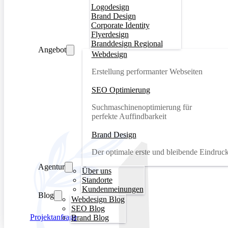
Logodesign
Brand Design
Corporate Identity
Flyerdesign
Branddesign Regional
Angebot
Webdesign
Erstellung performanter Webseiten
SEO Optimierung
Suchmaschinenoptimierung für
perfekte Auffindbarkeit
Brand Design
Der optimale erste und bleibende Eindruc
Agentur
Über uns
Standorte
Kundenmeinungen
Blog
Webdesign Blog
SEO Blog
Projektanfrage
Brand Blog