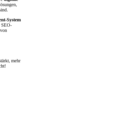
Lösungen,
sind.
ent-System
r SEO-
 von
tärkt, mehr
ht!