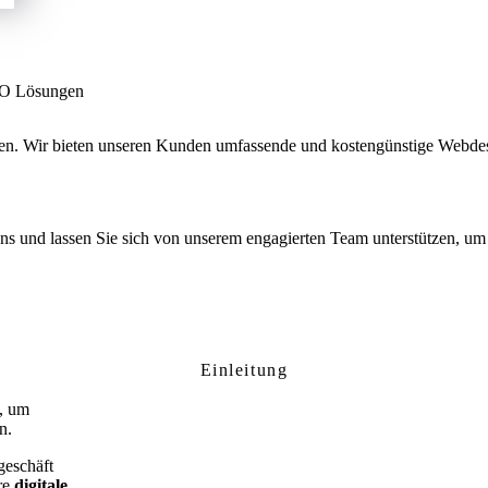
SEO Lösungen
men. Wir bieten unseren Kunden umfassende und kostengünstige Webde
 uns und lassen Sie sich von unserem engagierten Team unterstützen, um 
ndeburg: Ihre professionelle Website für l
Einleitung
l, um
n.
geschäft
hre
digitale