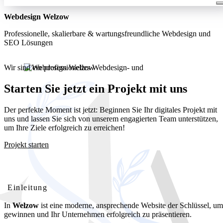
Webdesign Welzow
Professionelle, skalierbare & wartungsfreundliche Webdesign und
SEO Lösungen
Wir sind ein professionelles Webdesign- und
Entwicklungsunternehmen. Wir bieten unseren Kunden umfassende
und kostengünstige Webdesignlösungen
Starten Sie jetzt ein Projekt mit uns
Der perfekte Moment ist jetzt: Beginnen Sie Ihr digitales Projekt mit
uns und lassen Sie sich von unserem engagierten Team unterstützen,
um Ihre Ziele erfolgreich zu erreichen!
Projekt starten
Webdesign Welzow: Ihre professionelle Website für lokalen
Erfolg
Einleitung
In
Welzow
ist eine moderne, ansprechende Website der Schlüssel, u
gewinnen und Ihr Unternehmen erfolgreich zu präsentieren.