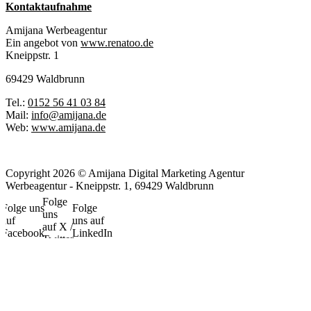
Kontaktaufnahme
Amijana Werbeagentur
Ein angebot von
www.renatoo.de
Kneippstr. 1
69429 Waldbrunn
Tel.:
0152 56 41 03 84
Mail:
info@amijana.de
Web:
www.amijana.de
Copyright 2026 © Amijana Digital Marketing Agentur
Werbeagentur - Kneippstr. 1, 69429 Waldbrunn
Folge
Folge uns
Folge
uns
auf
uns auf
auf X /
Facebook
LinkedIn
Twitter